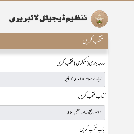
منتخب کریں
درجہ بندی (کٹیگری) منتخب کریں
کتاب منتخب کریں
باب منتخب کریں