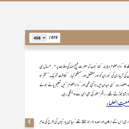
619 /
دو سال میرا قیام دارالعلوم دیوبند رہا (واضح رہے کہ یہ اب سے قریباً ۶۰ سال پہلے کا ’’دارالعلوم دیوبند‘‘ تھا‘ جب کہ حضرت شیخ الہند کی وفات پر ۳؍ ۴ سال ہی
ٓبیاری کی‘ اور ان کو اور مشتعل اور مستحکم کیا۔ ’’خلافت تحریک‘‘ ختم ہو
لعلماء ہند‘‘ ہی میدان میں رہ گئی تھی اور ’’دارالعلوم‘‘ میں تعلیم پائے ہوئے
 رشتہ جوڑتے تھے۔ راقم سطور کی بھی اسی سے وابستگی رہی۔
عیت العلماء
 کے ارکان اور عہدہ دار ہو سکتے تھے‘ سیاسی پارٹیوں کی طرح کی عام