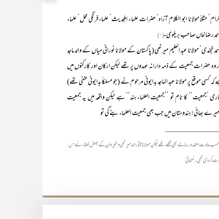
لاً مولانا ابو الکلام آزاد‘ حضرات علماء اہلحدیث‘ علماء فرنگی محل‘ علماء
انا احمد رضا خاں صاحب بریلوی-
(۱)
ندی‘ مولانا عبد العلیم میرٹھی (پاکستان کے مولانا نورانی میاں کے والد ماجد
 وہ حضرات جمعیت کے ذمہ دارانہ عہدوں پر تھے لیکن ارکان اور کارکنوں میں
 کسی موقع پر مولانا عبد الماجد بدایونی مرحوم نے (جو مسلکاً بدایونی حنفی تھے)
ری ’جمعیت‘‘ کا نام تو ’’جمعیت العلماء ہند‘‘ ہے لیکن واقعہ میں یہ جمعیت
کہ میرے بھائی! ہندوستان میں جب بھی جمعیت العلماء بنے گی تو
_____________
سب عادت متعدد رسالے بھی لکھے تھے لیکن مولانا مختار احمد میرٹھی وغیرہ ان کے بعض خلفاء نے اس
وت کر دی تھی۔ نعمانیؔ