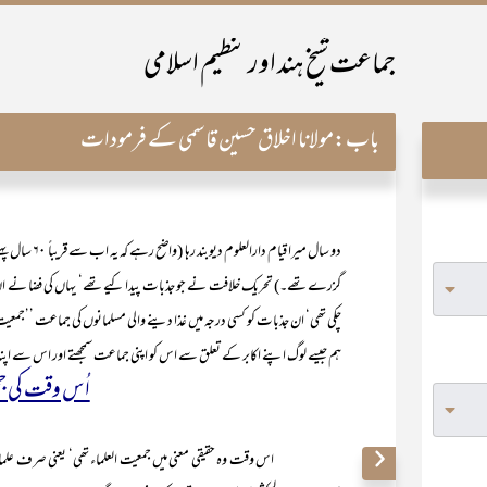
جماعت شیخ ہند اور تنظیم اسلامی
باب:
مولانا اخلاق حسین قاسمی کے فرمودات
گزرے تھے۔) تحریک خلافت نے جو جذبات پیدا کیے تھے‘ یہاں کی فضا نے ان کی ا
چکی تھی‘ ان جذبات کو کسی درجہ میں غذا دینے والی مسلمانوں کی جماعت ’’جمعیت ا
ہم جیسے لوگ اپنے اکابر کے تعلق سے اس کو اپنی جماعت سمجھتے اور اس سے اپنا
اُس وقت کی جم
اس وقت وہ حقیقی معنی میں جمعیت العلماء تھی‘ یعنی صرف علماء ہی اس