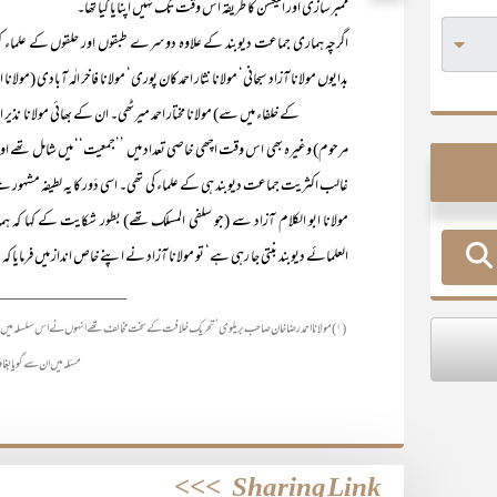
ممبرسازی اور الیکشن کا طریقہ اس وقت تک نہیں اپنایا گیا تھا۔
اگرچہ ہماری جماعت دیوبند کے علاوہ دوسرے طبقوں اور حلقوں کے علماء کرام‘ مث
بدایوں مولانا آزاد سبحانی‘ مولانا نثار احمد کان پوری‘ مولانا فاخر الٰہ آبادی (مول
کے خلفاء میں سے) مولانا مختار احمد میرٹھی۔ ان کے بھائی مولانا نذیر احمد خج
مرحوم) وغیرہ بھی اس وقت اچھی خاصی تعداد میں ’’جمعیت‘‘ میں شامل تھے اور
غالب اکثریت جماعت دیوبند ہی کے علماء کی تھی۔ اسی دَور کا یہ لطیفہ مشہور ہے کہ
مولانا ابو الکلام آزاد سے (جو سلفی المسلک تھے) بطور شکایت کے کہا کہ ہما
العلمائے دیوبند بنتی جا رہی ہے‘ تو مولانا آزاد نے اپنے خاص انداز میں فرمایا 
_______________
(۱) مولانا احمد رضا خان صاحب بریلوی‘ تحریک خلافت کے سخت مخالف تھے انہوں نے اس سلسلہ میں ح
مسئلہ میں ان سے گویا بغا
>>>
Sharing Link