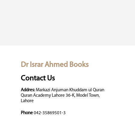
Dr Israr Ahmed Books
Contact Us
Addres:
Markazi Anjuman Khuddam ul Quran
Quran Academy Lahore 36-K, Model Town,
Lahore
Phone
042-35869501-3