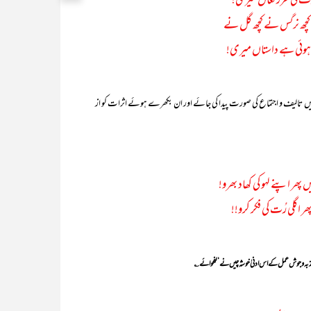
ٹ لی طرز فغاں میری!
کچھ نرگس نے کچھ گل نے
ہوئی ہے داستاں میری!
لیف و اجتماع کی صورت پیدا کی جائے اور ان بکھرے ہوئے اثرات کو از
ھر اپنے لہو کی کھاد بھرو!
ر اگلی رُت کی فکر کرو!!
جذبہ و جوش عمل کے اس ادنیٰ خوشہ چیں نے‘ بفحوائے ؎