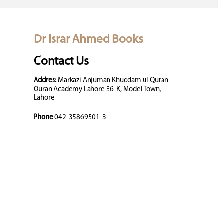
Dr Israr Ahmed Books
Contact Us
Addres:
Markazi Anjuman Khuddam ul Quran
Quran Academy Lahore 36-K, Model Town,
Lahore
Phone
042-35869501-3