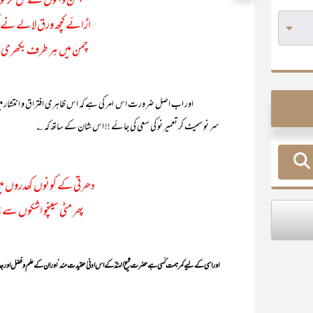
چمن والوں نے مل کر لو
اڑائے کچھ ورق لالے نے 
چمن میں ہر طرف بکھری 
اور اب اصل ضرورت اس امر کی ہے کہ اس ظاہری افتراق و انتشار میں تا
سر نو سمیٹ کر تعمیر نو کی سعی کی جائے !! اس شان کے ساتھ کہ ؎
دھرتی کے کونوں کھدروں میں پ
پھر مٹی سینچو اشکوں سے پھ
اور اسی کے لیے کمر ہمت کَسی ہے حضرت شیخ الہندؒ کے اس ادنیٰ عقیدت مند‘ اور ان کے علم و فضل اور 