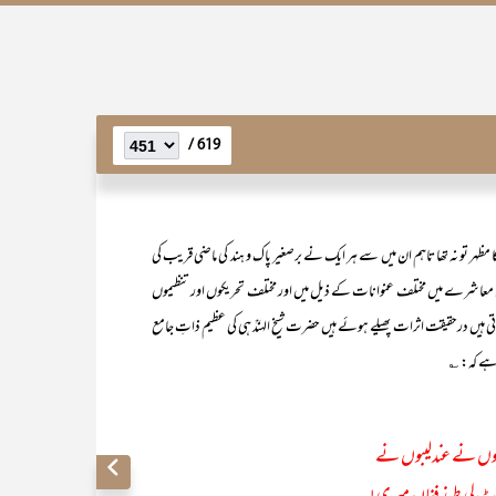
619 /
 مظہر تو نہ تھا تاہم ان میں سے ہر ایک نے برصغیر پاک و ہند کی ماضی قریب کی
مان معاشرے میں مختلف عنوانات کے ذیل میں اور مختلف تحریکوں اور تنظیموں
ہیں درحقیقت اثرات پھیلے ہوئے ہیں حضرت شیخ الہندؒ ہی کی عظیم ذاتِ جامع
 ہے کہ: ؎
یوں نے عندلیبوں نے