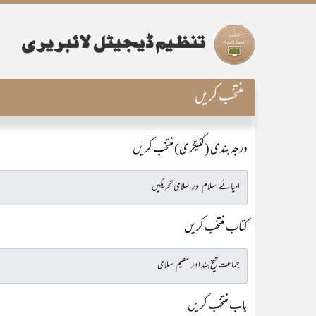
منتخب کریں
درجہ بندی (کٹیگری) منتخب کریں
کتاب منتخب کریں
باب منتخب کریں