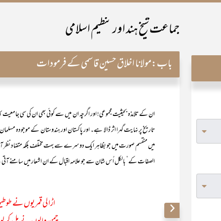
جماعت شیخ ہند اور تنظیم اسلامی
باب:
مولانا اخلاق حسین قاسمی کے فرمودات
ان کے تلامذہ بحیثیت مجموعی! اور اگرچہ ان میں سے کوئی بھی ان کی سی جامعیت کا
تاریخ پر نہایت گہرا اثر ڈالا ہے۔ اور پاکستان اور ہندوستان کے موجودہ مسل
میں منقسم صورت میں جو بظاہر ایک دوسرے سے بہت مختلف بلکہ متضاد نظر آتی 
الصفات کے‘ بالکل اُس شان سے جو علامہ اقبال کے ان اشعار میں سامنے آتی
اڑا لی قمریوں نے طوط