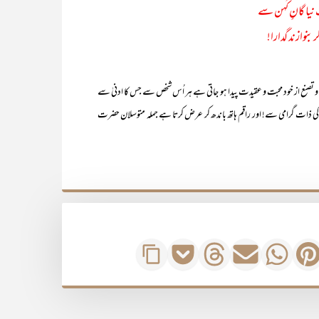
یا گانِِ کُہن سے
بنوازند گدارا!
 تصنع از خود محبت و عقیدت پیدا ہو جاتی ہے ہر اُس شخص سے جس کا ادنیٰ سے
ُن کی ذات گرامی سے! اور راقم ہاتھ باندھ کر عرض کرتا ہے جملہ متوسلان حضرت