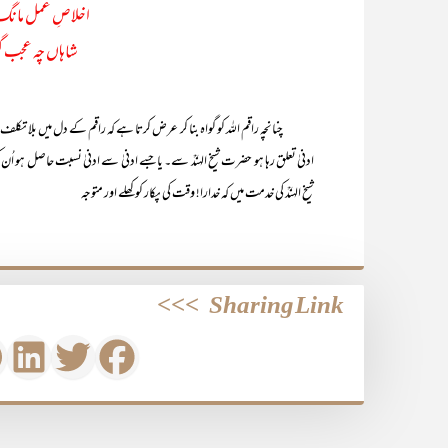
اخلاصِ عمل مانگ ن
شاہاں چہ عجب گر 
چنانچہ راقم اللہ کو گواہ بنا کر عرض کرتا ہے کہ راقم کے دل میں بلا تکلف و
ادنیٰ تعلق رہا ہو حضرت شیخ الہندؒ سے۔ یا جسے ادنیٰ سے ادنیٰ نسبت حاصل ہو ا
شیخ الہندؒ کی خدمت میں کہ خدارا! وقت کی پکار کو کھلے اور متوجہ
>>>
Sharing Link