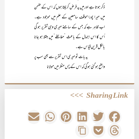
ذکر ہوتا ہے اور میں یہ فرض کر لیتا ہوں کہ اس کے ضمن
میں میرا پورا موقف سامعین کے علم میں موجود ہے۔
اب ظاہر ہے کہ جس کے سامنے میری وہی تقریر ہو گی
اُس کا اس اجمال کے باعث ’مغالطے‘ میں مبتلا ہو جانا
بالکل قرین قیاس ہے۔
یہ بات تو میری اس تقریر سے بھی سب پر
واضح ہو گئی ہو گی کہ اس کے پس منظر میں مولانا
>>>
Sharing Link