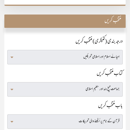
منتخب کریں
درجہ بندی (کٹیگری) منتخب کریں
کتاب منتخب کریں
باب منتخب کریں