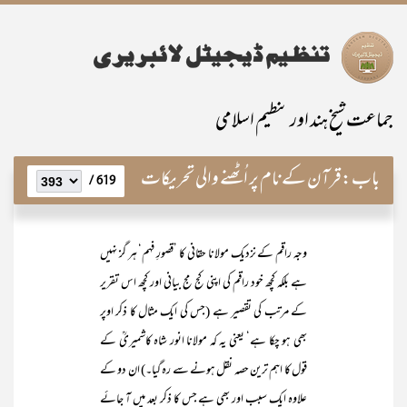
جماعت شیخ ہند اور تنظیم اسلامی
باب:
قرآن کے نام پر اُٹھنے والی تحریکات
619 /
وجہ راقم کے نزدیک مولانا حقانی کا ’قصورِ فہم‘ ہر گز نہیں
ہے بلکہ کچھ خود راقم کی اپنی کج مج بیانی اور کچھ اس تقریر
کے مرتب کی تقصیر ہے (جس کی ایک مثال کا ذکر اوپر
بھی ہو چکا ہے‘ یعنی یہ کہ مولانا انور شاہ کاشمیریؒ کے
قول کا اہم ترین حصہ نقل ہونے سے رہ گیا۔) ان دو کے
علاوہ ایک سبب اور بھی ہے جس کا ذکر بعد میں آ جائے