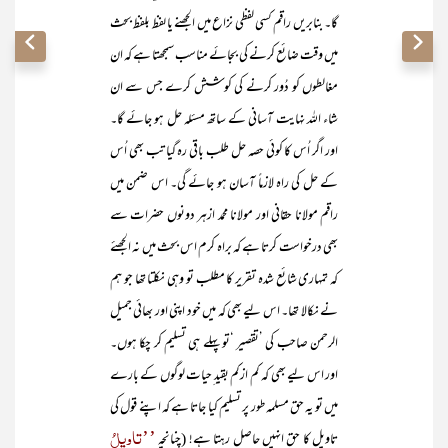
گا۔ بنابریں راقم کسی لفظی نزاع میں الجھنے یا لفظ بلفظ بحث
میں وقت ضائع کرنے کی بجائے مناسب سمجھتا ہے کہ ان
مغالطوں کو دُور کرنے کی کوشش کرے جس سے ان
شاء اللہ نہایت آسانی کے ساتھ مسئلہ حل ہو جائے گا۔
اور اگر اُس کا کوئی حصہ حل طلب باقی رہ گیا تب بھی اُس
کے حل کی راہ لازماً آسان ہو جائے گی۔ اس ضمن میں
راقم مولانا حقانی اور مولانا محمد ازہر دونوں حضرات سے
بھی درخواست کرتا ہے کہ براہ کرم اس بحث میں نہ الجھئے
کہ تمہاری شائع شدہ تقریر کا مطلب تو وہی نکلتا تھا جو ہم
نے نکالا تھا۔ اس لیے بھی کہ میں خود اپنی اور بھائی جمیل
الرحمن صاحب کی ’تقصیر ‘تو پہلے ہی تسلیم کر چکا ہوں۔
اور اس لیے بھی کہ کم ازکم بقید ِحیات لوگوں کے بارے
میں تو یہ حق مسلمہ طور پر تسلیم کیا جاتا ہے کہ اپنے قول کی
’’تاویلُ
تاویل کا حق انہیں حاصل رہتا ہے! (چنانچہ