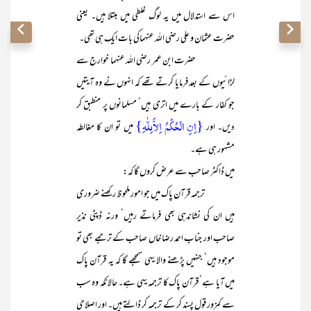
اس سے استدلال میں یہ لوگ غلطی میں مبتلا ہیں۔ یعنی
حضرت عثمان و علی رضی اللہ عنہماکی بات ایک ہی تھی۔
حضرت ابن عمر رضی اللہ عنہما خوارج سے
لڑائیوں کے بعد فرمایا کرتے تھے کہ انہوں نے وہ آیتیں
جو کفار کے بارے میں اتری ہیں‘ مسلمانوں پر منطبق کر
{اِنِ الْحُکْمُ اِلاَّلِلّٰہِ}
دیں۔ اور
میں تو ان کا مغالطہ
مشہور ہی ہے۔
میں ڈاکٹر صاحب سے عرض کروں گا کہ:
ترجمہ قرآن پاک میں جو امور ملحوظ رکھنے ضروری
ہیں ان کی نشاندہی بھی فرماتے رہیں‘ ورنہ ڈپٹی نذیر
صاحب اور جناب احمد رضا خاں صاحب کے ترجمے بھی تو
موجود ہیں‘ جنہیں پڑھنے والا یہی سمجھے گا کہ یہ قرآن پاک
میں آیا ہے‘ قرآن پاک کا ترجمہ یہی ہے۔ حالانکہ وہ سب
سے کمزور قول پسند کر کے ترجمہ کر ڈالتے ہیں۔ اور اصلاحی