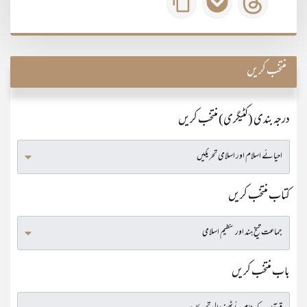
منتخب کریں
درجہ بندی (کٹیگری) منتخب کریں
کتاب منتخب کریں
باب منتخب کریں