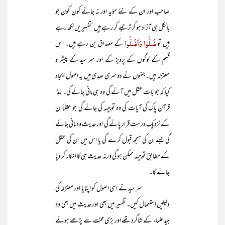
صاحب اور ان کے نئے مؤید اور نہ جانے کون کون جو
بالکل ہی آزاد ہو کر ترجمے کر رہے ہیں ‘تفسیریں لکھ رہے
ضَلُّوا وَاَضَلُّوا
ہیں تو
کے مصداق بن رہے ہیں۔ اس
قسم کے لوگوں کے پرویز کے اور سر سید کے پیشر و
معتزلہ ہیں۔ جنہوں نے دوسری صدی میں یہ اصول ایجاد
کیا کہ جو بات عقل میں آئے گی وہ ہی مانی جائے گی۔ لہٰذا
قرآن پاک کی آیات کی وہ توجیہہ کی جائے گی جو عقلاً ان
کے نزدیک درست قرار پائے گی اور حدیث وہ مانی جائے
گی جسے ان کی سمجھ قبول کرے گی یا اس میں ان کی عقل
کے مطابق توجیہہ ممکن ہو گی ورنہ حدیث ہی کا انکار کر دیا
جائے گا۔
سر سید نے اسی اصول کو اپنایا اور معتزلہ کی
دلیلیں استعمال کیں۔ تفسیر میں بھی اور حدیث میں بھی وہ
جید علماء کے شاگرد تھے اور بڑی محنت سے پڑھے ہوئے