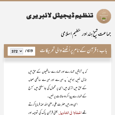
جماعت شیخ ہند اور تنظیم اسلامی
باب:
قرآن کے نام پر اُٹھنے والی تحریکات
619 /
کہ یہ آیتیں تمہارے اور تمہارے ساتھیوں کے حق میں
نازل نہیں ہوئیں‘ یہ میرے اور میرے ساتھی صحابہ
کے حق میں اتری ہیں اسی پر محمول کی جا سکتی ہیں‘ آج
کے تمہارے پیدا کردہ حالات پر نہیں۔
اسی دور میں حضرت علی رضی اللہ عنہ فرمایا کرتے
اخطاؤا فی التاویل
تھے
یعنی قرآن پاک کی توجیہہ اور