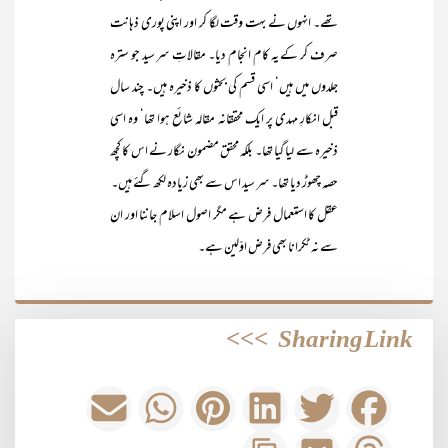
تھے۔ انہوں نے بہت وقت لگا کر اور اپنی پوری ذہانت
صرف کر کے یہ کام انجام دیا۔ مقالاتِ سر سید جو سترہ
جلدوں میں ہیں‘ اسی قسم کی بحثوں کا ذخیرہ ہیں۔ چند سال
قبل انکارِ مہدی پر ایک محققانہ مقالہ شائع ہوا تھا‘ وہ اسی
ذخیرہ سے لیا گیا تھا۔ بلکہ محقق مضمون نگار نے اس کا کچھ
حصہ چھوڑ دیا تھا۔ سر سید اس سے بھی زیادہ لکھ گئے ہیں۔
عقل کا استعمال فرض ہے مگر اصول اسلام جاننا اور ان
سے نہ ٹکرانا بھی فرض اوّلین ہے۔
>>>
Sharing Link