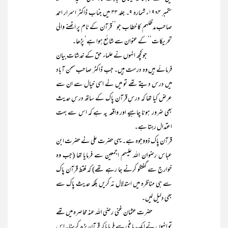
ستمبر ۱۹۸۴ء شمارہ ۹۔ جلد ۳۳ میں جناب ڈاکٹر اسرار احمد
صاحب مدظلہم کا خطاب جو ’’قرآن کے نام پر اٹھنے والی
تحریکات‘‘ کے عنوان سے شائع ہوا ہے‘ پڑھا۔
جو کچھ انہوں نے علماء حق کے خدشات بیان
فرمائے ہیں وہ درست ہیں۔ جب ڈاکٹر صاحب سمن آباد
میں درس دیتے تھے تو میں نے اسی خیال سے ان سے
عرض کیا تھا کہ درسِ قرآن پاک کے ساتھ درسِ حدیث
بھی ضرور ہونا چاہیے اور واقعہ یہ ہے کہ اس سے بہت
اعتدال رہتا ہے۔
قرآن پاک ذووجوہ ہے۔ یہی حضرت علی نے حضرت ابن
عباس رضوان اللہ علیہم اجمعین سے فرمایا تھا (جب وہ
خوارج سے گفتگو کرنے جا رہے تھے) کہ فقط قرآن پاک
سے ہی مناظرہ میں استدلال نہ کریں بلکہ حدیث پاک سے
بھی دلیل لیں۔
حضرت عثمان غنی رضی اللہ عنہ محاصرہ میں تھے
تو انہوں نے ایک باغی سے فرمایا کہ قرآن پڑھ کرسنا۔ اس