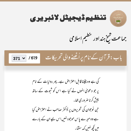
جماعت شیخ ہند اور تنظیم اسلامی
باب:
قرآن کے نام پر اُٹھنے والی تحریکات
619 /
کی ہے وہ یقینا قابل اعتراض ہے۔ پھر روایات کے نام
پر جو دعویٰ انہوں نے کیا ہے اس کو ثبوت کے ساتھ
پیش کرنا ضروری تھا۔
جن نوجوان کی تحریروں پر ڈاکٹر صاحب نے اعتراض کیا
ہے وہ میرے پاس موجود نہیں اس لیے ان کے بارے
میں کچھ نہیں کہہ سکتا۔