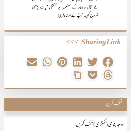
نے قتال و جہاد کے مضمون پر مشتمل آیات پڑھنی
شروع کیں۔ آپؓ نے ارشاد فرمایا
>>>
Sharing Link
منتخب کریں
درجہ بندی (کٹیگری) منتخب کریں