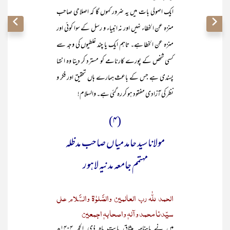
ایک اصولی بات میں یہ ضرور کہوں گا کہ اصلاحی صاحب
منزہ عن الخطاء نہیں اور نہ انبیاء و رسل کے سوا کوئی اور
منزہ عن الخطا ہے۔ تاہم ایک یا چند غلطیوں کی وجہ سے
کسی شخص کے پورے کارنامے کو مسترد کر دینا وہ انتہا
پسندی ہے جس کے باعث ہمارے ہاں تحقیق اور فکر و
نظر کی آزادی مفقود ہو کر رہ گئی ہے۔ والسلام!
(۴)
مولانا سید حامد میاں صاحب مدظلہ
مہتمم جامعہ مدنیہ لاہور
الحمد للّٰہ رب العالمین والصَّلوٰۃ والسَّلام علی
سیّدنا محمد وآلہٖ واصحابہٖ اجمعین
میں نے ماہنامہ میثاق بابت ماہ ذی الحجہ ۱۴۰۴ھ