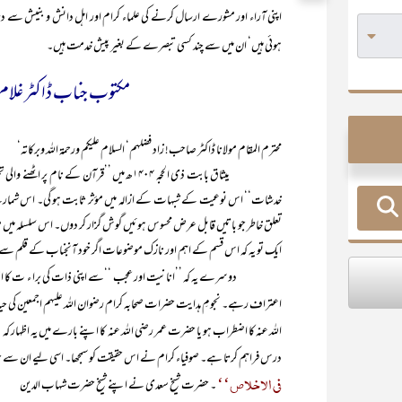
اپنی آراء اور مشورے ارسال کرنے کی علماء کرام اور اہل دانش و بنیش سے د
ہوئی ہیں‘ ان میں سے چند کسی تبصرے کے بغیر پیش خدمت ہیں۔
مکتوب جناب ڈاکٹر غلام م
محترم المقام مولانا ڈاکٹر صاحب! زاد فضلہم‘ السلام علیکم ورحمۃ اللہ وبرکاتہ‘
میثاق بابت ذی الحجہ ۱۴۰۴ھ میں ’’قرآن کے نام 
خدشات‘‘ اس نوعیت کے شبہات کے ازالہ میں مؤثر ثابت ہو گی۔ اس شمارے ک
تعلق خاطر جو باتیں قابل عرض محسوس ہوئیں گوش گزار کر دوں۔ اس سلسلہ م
ایک تو یہ کہ اس قسم کے اہم اور نازک موضوعات اگر خود آنجناب کے قلم سے تحریر ہ
دوسرے یہ کہ ’’انانیت اور عجب ‘‘سے اپنی ذات کی برا ء ت کا اظہار
اعتراف رہے۔ نجومِ ہدایت حضرات صحابہ کرام رضوان اللہ علیہم اجمعین ک
’
اللہ عنہ کا اضطراب ہو یا حضرت عمر رضی اللہ عنہ کا اپنے بارے میں یہ اظہار کہ
درس فراہم کرتا ہے۔ صوفیاء کرام نے اس حقیقت کو سمجھا۔ اسی لیے ان سے جب پو
فی الاخلاص‘‘
۔ حضرت شیخ سعدی نے اپنے شیخ حضرت شہاب الدین