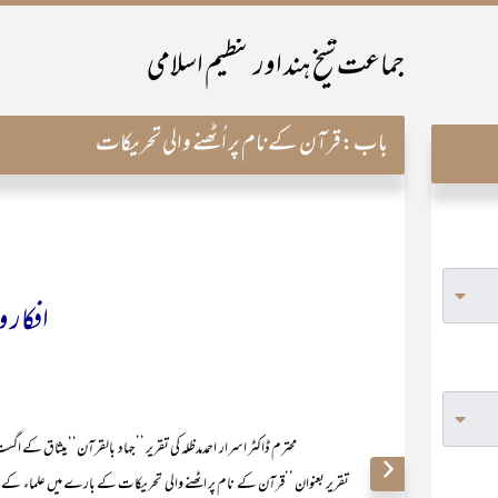
جماعت شیخ ہند اور تنظیم اسلامی
باب:
قرآن کے نام پر اُٹھنے والی تحریکات
افکار و
تقریر بعنوان ’’قرآن کے نام پر اٹھنے والی تحریکات کے بارے میں علماء کے