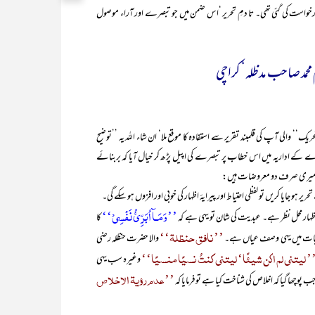
رخواست کی گئی تھی۔ تا دمِ تحریر ‘اس ضمن میں جو تبصرے اور آراء موصول
حمد صاحب مدظلہ‘ کراچی
پر اٹھنے والی تحریک‘‘ والی آپ کی قلمبند تقریر سے استفادہ کا موقع ملا‘ ان شاء اللہ یہ ’’توضیح
ے اداریہ میں اس خطاب پر تبصرے کی اپیل پڑھ کر خیال آیا کہ بربنائے
یں میری صرف دو معروضات ہیں:
و جایا کریں تو لفظی احتیاط اور پیرایۂ اظہار کی خوبی اور افزوں ہو سکے گی۔
’’وَمَـآ اُبَرِّیُٔ نَفْسِیْ‘‘
 محل نظر ہے۔ عبدیت کی شان تو یہی ہے کہ
کا
’’نافق حنظلۃ‘‘
ی حیات میں یہی وصف عیاں ہے۔
والا حضرت حنظلہ رضی
’ لیتنی لم اکن شیئًا‘ لیتنی کنتُ نسیًا منسیًا‘‘
وغیرہ سب یہی
’’عدم رؤیۃ الاخلاص
چھا گیا کہ اخلاص کی شناخت کیا ہے تو فرمایا کہ