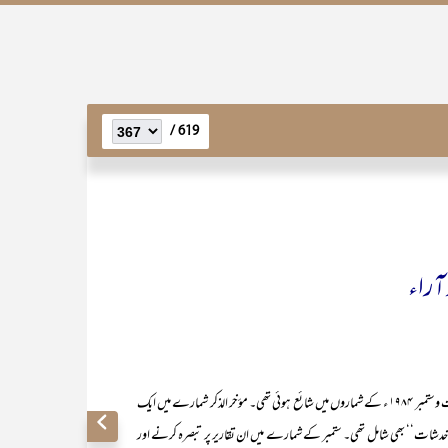
619 /
 آراء
محترم ڈاکٹر اسرار احمدمدظلہ کی تقریر ’’جہاد بالقرآن‘‘ میثاق کے اگست وستمبر ۱۹۸۴ ء کے شماروں میں شائع ہوئی تھی۔ مؤخر الذکر شمارے میں ایک
 خدشات‘‘ بھی شامل تھی۔ ستمبر کے شمارے میں ان تقاریر پر تبصرہ کرنے اور