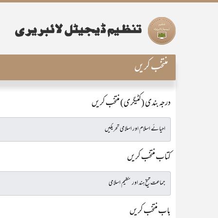
منتخب کریں
درجہ بندی (کٹیگری) منتخب کریں
کتاب منتخب کریں
باب منتخب کریں