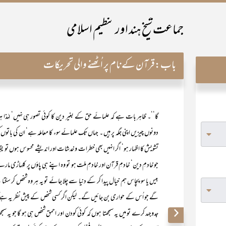
جماعت شیخ ہند اور تنظیم اسلامی
باب:
قرآن کے نام پر اُٹھنے والی تحریکات
گا‘‘۔ ظاہر بات ہے کہ علمائے حق کے بغیر دین کا کوئی تصور ہی نہیں‘ لہٰذا ہر
دونوں چیزیں اپنی جگہ پر ہیں ۔ جہاں تک علمائے سوء کا معاملہ ہے‘ ان کی ب
تشویش کا اظہار ہو‘ اگر انہیں بھی خطرات و خدشات اور اندیشے محسوس ہوں تو یقی
جو خادمِ دین‘ خادمِ قرآن اور خادمِ ملت ہو تو وہ اپنے ہی پاؤں پر کلہاڑی ما
بیس یا سو پچاس ہم خیال پیدا کر کے دنیا سے چلا جائے تو یہ ہر وہ شخص کر سکتا
گے جو اُس کے حواری بن جائیں گے۔ لیکن اگر کسی شخص کے پیش نظر یہ ہے کہ
جدوجہد کرے تو میں یہ سمجھتا ہوں کہ کوئی کودن اور احمق شخص ہی ہو گا جو یہ سمجھت