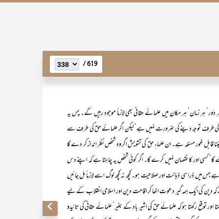
619 /
 دَور‘ ہر زمان‘ ہر مکان میں علمائے حقانی بھی لازماً موجود رہیں گے۔ پس یہ
اتوں کی طرف توجہ دینے کی ضرورت نہیں ہے‘ لیکن اگر علمائے حق کی طرف سے
نا قابل غور مسئلہ ہے۔ ان علماءِ حق کی تشویش اگر وہ شخص نظر انداز کر دے گا
رے گا‘ کسی اور کا نقصان نہیں کرے گا۔ اگر کوئی شخص یہ چاہتا ہے کہ اپنے دس
 ہے جس میں ذرا سی ذہانت اور صلاحیت ہو۔ کچھ نہ کچھ لوگ اسے لازماً مل جائیں
 دین کی ایک ہمہ گیر دعوت اٹھا کر اقامت دین اور اسلامی انقلاب کے لیے
ا اور توقع رکھتا ہو کہ علمائے حق کی اشیر باد کے بغیر‘ علمائے حقانی کی تائیدو