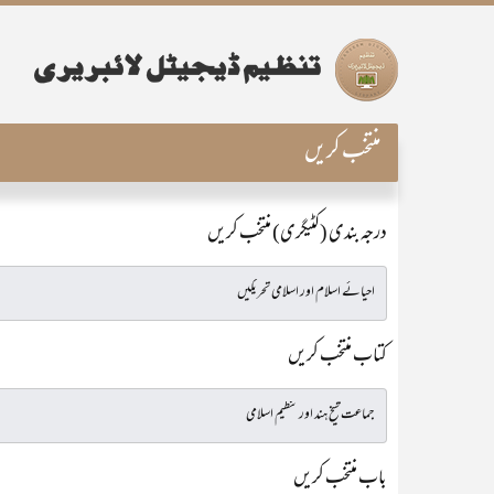
منتخب کریں
درجہ بندی (کٹیگری) منتخب کریں
کتاب منتخب کریں
باب منتخب کریں