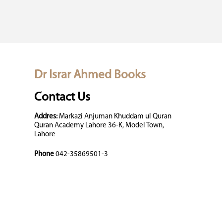
Dr Israr Ahmed Books
Contact Us
Addres:
Markazi Anjuman Khuddam ul Quran
Quran Academy Lahore 36-K, Model Town,
Lahore
Phone
042-35869501-3