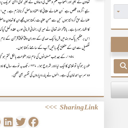
تعاون کے بغیر اور اصحابِ علم و فضل کی دعاؤں کے بغیر کوئی ایسی تحریک پ
لیے‘اگر وہ مخلص ہے ‘ ان علمائے حقانی کا اعتماد حاصل کرنالازم ہے۔ میں اس 
علمائے حق گردانتا ہوں‘ جن سے حسنِ عقیدت رکھتا ہوں مجھے ان کا تعاون حاصل ن
کا اظہار ہو رہا ہے۔ بالآخر اللہ تعالیٰ نے میری رہنمائی فرمائی اور یہ عقدہ کھل 
اِس برعظیم پاک و ہند میں قریباً ایک صدی کے دوران وقتاً فوقتاً قرآن کے نام
تفصیل سے ان کے متعلق کچھ باتیں آپ کے سامنے رکھتا ہوں۔
۱۸۵۷ء کے بعد جب مسلمانوں کی نام نہاد حکومت بالکل ختم ہو گئی
طور پر ہو گیا تو غلامی کا ایک نیا د
وہ سرسید احمد خان کی ہے۔ انہوں نے پندرہ پاروں کی تفسیر بھی لکھی۔
>>>
Sharing Link