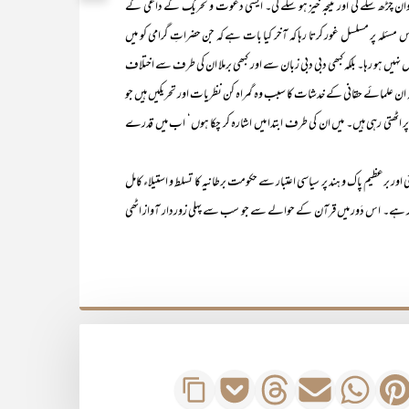
روان چڑھ سکے گی اور نتیجہ خیز ہو سکے گی۔ ایسی دعوت و تحریک کے داعی کے
مسئلہ پر مسلسل غور کرتا رہا کہ آخر کیا بات ہے کہ جن حضراتِ گرامی کو میں
ہیں ہو رہا۔ بلکہ کبھی دبی دبی زبان سے اور کبھی برملا ان کی طرف سے اختلاف
گیا کہ ان علمائے حقانی کے خدشات کا سبب وہ گمراہ کن نظریات اور تحریکیں ہیں جو
 پر اٹھتی رہی ہیں۔ میں ان کی طرف ابتدا میں اشارہ کر چکا ہوں‘ اب میں قدرے
 اور برعظیم پاک و ہند پر سیاسی اعتبار سے حکومت برطانیہ کا تسلط و استیلاء کامل
َور شروع ہوا۔ ۱۹۴۷ء تک یہ نوے سال کا دَور ہے۔ اس دَور میں قرآن کے حوالے سے جو سب سے پہلی زوردار آواز اٹھی