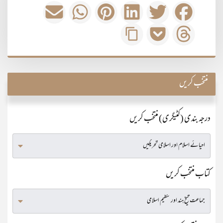
منتخب کریں
درجہ بندی (کٹیگری) منتخب کریں
کتاب منتخب کریں