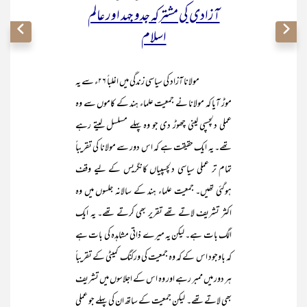
آزادی کی مشترکہ جدو جہد اور عالم
اسلام
مولانا آزاد کی سیاسی زندگی میں اغلباً ۲۶ء سے یہ
موڑ آیا کہ مولانا نے جمعیت علماء ہند کے کاموں سے وہ
عملی دلچسپی لینی چھوڑ دی جو وہ پہلے مسلسل لیتے رہے
تھے۔ یہ ایک حقیقت ہے کہ اس دور سے مولانا کی تقریباً
تمام تر عملی سیاسی دلچسپیاں کانگریس کے لیے وقف
ہوگئی تھیں۔ جمعیت علماء ہند کے سالانہ جلسوں میں وہ
اکثر تشریف لاتے تھے تقریر بھی کرتے تھے۔ یہ ایک
الگ بات ہے۔ لیکن یہ میرے ذاتی مشاہدہ کی بات ہے
کہ باوجود اس کے کہ وہ جمعیت کی ورکنگ کمیٹی کے تقریباً
ہر دور میں ممبر رہے اور وہ اس کے اجلاسوں میں تشریف
بھی لاتے تھے۔ لیکن جمعیت کے ساتھ ان کی پہلے جو عملی