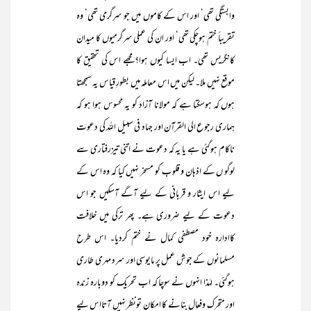
وابستگی تھی‘ اور اس کے کاموں میں جو سرگرمی تھی‘ وہ
تقریباً ختم ہوچکی تھی‘ اور ان کی عملی سرگرمیوں کا میدان
کانگریس تھی۔ اب ایسا کیوں ہوا؟ مجھے اس کی تحقیق کا
موقع نہیں ملا۔ لیکن میں اس معاملہ میں بطورِ قیاس یہ سمجھتا
ہوں کہ ہوسکتا ہے کہ مولانا آزاد کو یہ محسوس ہوا ہو کہ
ہماری رجوع الی القرآن اور جہاد فی سبیل اللہ کی دعوت
ناکام ہوگئی ہے یا یہ کہ دعوت نے اتنی تیزرفتاری سے
لوگو ں کے اذہان و قلوب کو مسخر نہیں کیا کہ وہ اس کے
لیے اس ایثار و قربانی کے لیے آگے آسکیں جو اس
دعوت کے لیے ضروری ہے۔ پھر ترکی میں خلافت
کاادارہ خود مصطفی کمال نے ختم کردیا۔ اس طرح
مسلمانوں کے جوش عمل پر مایوسی اور سرد مہری طاری
ہوگئی۔ لہٰذا انہوں نے سوچا کہ اب تحریک کو دوبارہ زندہ
اور متحرک وفعال بنانے کا امکان تونظر نہیں آتااس لیے