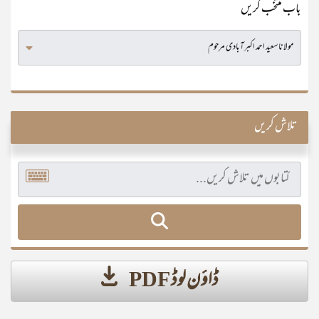
باب منتخب کریں
تلاش کریں
ڈاؤن لوڈ PDF