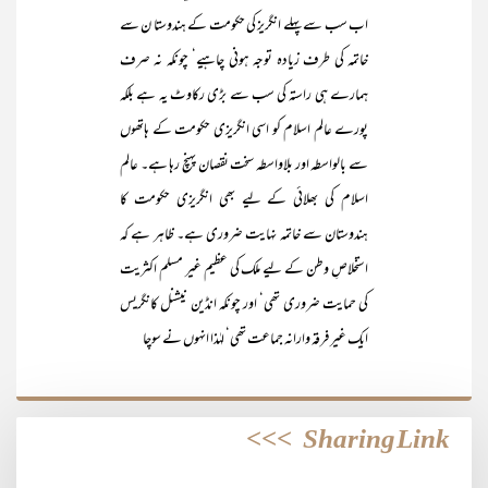
اب سب سے پہلے انگریز کی حکومت کے ہندوستا ن سے
خاتمہ کی طرف زیادہ توجہ ہونی چاہیے‘ چونکہ نہ صرف
ہمارے ہی راستہ کی سب سے بڑی رکاوٹ یہ ہے بلکہ
پورے عالم اسلام کو اسی انگریزی حکومت کے ہاتھوں
سے بالواسطہ اور بلاواسطہ سخت نقصان پہنچ رہا ہے۔ عالم
اسلام کی بھلائی کے لیے بھی انگریزی حکومت کا
ہندوستان سے خاتمہ نہایت ضروری ہے۔ ظاہر ہے کہ
استخلاصِ وطن کے لیے ملک کی عظیم غیر مسلم اکثریت
کی حمایت ضروری تھی‘ اور چونکہ انڈین نیشنل کانگریس
ایک غیر فرقہ وارانہ جماعت تھی‘ لہٰذا انہوں نے سوچا
>>>
Sharing Link