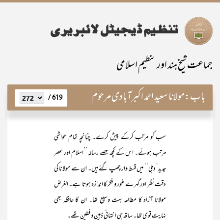
جماعت شیخ ہند اور تنظیم اسلامی
باب:
مولانا سعید احمد اکبرآبادی مرحوم
619 /
سب کو مرتب کرکے پیش کرے۔ چنانچہ تمام حواشی
مرتب ہوئے۔ اس کے کچھ حصے رسالہ ’’اسلام اور عصر
جدید‘ دہلی‘‘ میں قسط وار چھپ گئے ہیں۔ ان سے مولانا کی
دقت نظر اور گہرے غور و فکر کا اندازہ ہوتا ہے۔ الغرض
مولانا آزاد کا مطالعہ بہت وسیع تھا۔ ان کا حافظہ بھی
نہایت قوی تھا۔ ساتھ ہی انتہائی ذہین و فطین تھے۔