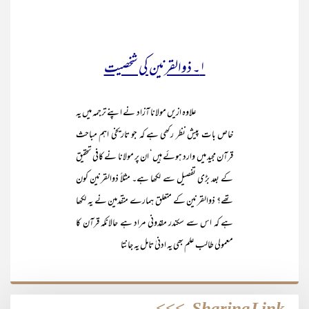
۱۔ ذوالقرنین کی شخصیت
علاوہ ازیں مولانا آزاد نے اپنے ترجمہ میں یہ
خاص بات پیش نظر رکھی ہے کہ جو تاریخی اہم مباحث
قرآن مجید میں وارد ہوئے ہیں‘ ان پر مولانا نے کافی تحقیق
کے بعد بڑی تفصیل سے لکھا ہے۔ مثلاً ذوالقرنین کون
تھے؟ ذوالقرنین کے متعلق ہمارے متقدمین نے یہ لکھا
ہے کہ اس سے سکندر مقدونی مراد ہے حالانکہ قرآن کا
معمولی طالب علم بھی یہ ادنیٰ تامل یہ جانتا