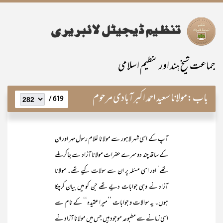
جماعت شیخ ہند اور تنظیم اسلامی
باب:
مولانا سعید احمد اکبرآبادی مرحوم
619 /
آپ کے اسی شہر لاہور سے مولانا غلام رسول مہر اور ان
کے ساتھ چند دوسرے حضرات مولانا آزاد سے جاکر ملے
تھے‘ اور اسی مسئلہ پر ان سے سولات کیے تھے۔ مولانا
آزاد نے وہی جوابات دیے تھے جن کو میں بیان کرچکا
ہوں۔ یہ سوالات و جوابات ’’میرا عقیدہ‘‘ کے نام سے
اسی زمانے سے مطبوعہ موجود ہیں جس میں مولانا آزاد نے