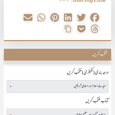
>>>
Sharing Link
منتخب کریں
درجہ بندی (کٹیگری) منتخب کریں
کتاب منتخب کریں