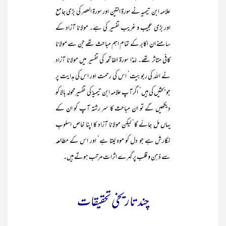
علامہ ابن تیمیہ نے سورۃ التین اور سورۃ العصر کی بڑی جامع
اور بڑی عجیب و غریب تفسیر کی ہے۔ مولانا آزاد کے
سامنے ان اکابر کے تمام اہم مباحث تھے جن سے مولانا
کافی متاثر تھے۔ لہٰذا سورۃ الفاتحہ کی تفسیر میں مولانا آزاد
نے اللہ کی ربوبیت‘ اس کی رحمت اور اس کی ہدایت پر
جو بحثیں کی ہیں‘ اگر آپ علامہ ابن تیمیہؒ کی تفسیرمحولہ بالا کو
دیکھیں گے تو ان مباحث کا سر رشتہ آپ کو ان کے
یہاں مل جائے گا‘ لیکن مولانا آزاد کا اپنا خاص اسلوبِ
نگارش ہے جو دل کو موہ لیتا ہے‘ اور اس کے مطالعہ
سے ذہن و قلب پر گہرے اثرات مرتب ہوتے ہیں۔
چند تاریخی تحقیقات