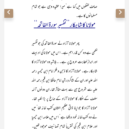
صاف لفظوں میں کہا ہے‘ میرا عقیدہ وہی ہے جو تمام
مسلمانوں کا ہے۔
مولانا کا شاہکار ’’تفسیر سورۃ الفاتحہ‘‘
پھر مولانا آزاد نے سورۃ الفاتحہ کی جو تفسیر
لکھی ہے وہ کس قدر اہم ہے۔ اس میں مولانا کی ادبیت
اور اندازِ خطابت عروج پر ہے۔ ۔بلاشبہ وہ مولانا آزاد کا
شاہکار ہے۔ مولانا آزاد کا ذہن و فکر امام ابن تیمیہ رحمہ
اللہ علیہ اور ان کے شاگردِ رشید امام حافظ ابن قیم رحمہ اللہ
علیہ سے شروع ہی سے بہت متأثر تھا۔ان دونوں آئمہ
سلف کے افکار کا مولانا آزاد کے دماغ پر بڑا غلبہ تھا۔
مولانا آزاد کا جو اپنا ذاتی عظیم الشان کتب خانہ تھا‘ میں
نے وہ کتب خانہ خود دیکھا ہے‘ اس میں علامہ ابن تیمیہؒ
اور علام ابن قیم کی تقریباً تمام تصانیف موجود تھیں۔