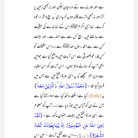
ہے اللہ اور بندے کے درمیان لیکن اللہ نہ کبھی زمین پر
اُترا اور نہ کبھی اترے گا کہ وہ یہ خریداری‘ یہ بیع وشراء خود
کرے۔ لہٰذا نبی اکرمﷺ اس کے نمائندے کی حیثیت
سے سامنے ہیں۔ بیع کس سے ہے! اللہ سے۔ اور بیعت
کس سے ہے! محمد رسول اللہﷺ سے ---اس حقیقت کو
کس قدر خوبصورتی سے اس آیت میں واضح کیا ہے جو میں
ابھی آپ کو سنانے والا ہوں۔ اس آیت کو اس اعتبار
سے مزید اہم سمجھئے کہ یہ اسی سورۃ الفتح میں ہے جس میں
{مُحَمَّدٌ رَّسُوۡلُ اللّٰہِ ؕ وَ الَّذِیۡنَ مَعَہٗۤ}
فرمایا گیا تھا :
یہ
کیا ہے! نقطۂ ماسکہ کیا ہے! وہ رشتہ کیا ہے
(link)
جس نے ان کو آپس میں جوڑ دیا ہے! --- آپ کو معلوم
{لَقَدۡ
ہے‘ اسی سورۃ الفتح میں بیعت رضوان مذکور ہے :
رَضِیَ اللّٰہُ عَنِ الۡمُؤۡمِنِیۡنَ اِذۡ یُبَایِعُوۡنَکَ تَحۡتَ
الشَّجَرَۃِ}
(آیت ۱۸)
--اس سے قبل آیت ۱۰ میں اس