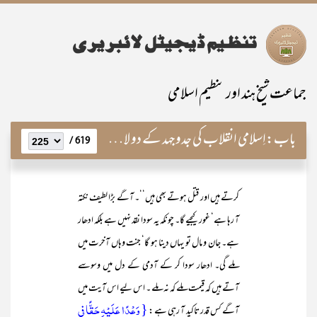
جماعت شیخ ہند اور تنظیم اسلامی
باب:
اِسلامی انقلاب کی جدوجہد کے دو لازمی اجزاء
619 /
کرتے ہیں اور قتل ہوتے بھی ہیں‘‘۔ آگے بڑا لطیف نکتہ
آ رہا ہے‘ غور کیجیے گا۔ چونکہ یہ سودا نقد نہیں ہے بلکہ ادھار
ہے۔ جان و مال تو یہاں دینا ہو گا‘ جنت وہاں آخرت میں
ملے گی۔ ادھار سودا کر کے آدمی کے دل میں وسوسے
آتے ہیں کہ قیمت ملے کہ نہ ملے ۔ اس لیے اس آیت میں
{ وَعۡدًا عَلَیۡہِ حَقًّا فِی
آگے کس قدر تاکید آ رہی ہے :