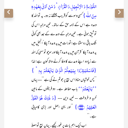
التَّوۡرٰىۃِ وَ الۡاِنۡجِیۡلِ وَ الۡقُرۡاٰنِ ؕ وَ مَنۡ اَوۡفٰی بِعَہۡدِہٖ
مِنَ اللّٰہ}
کسی وسوسے کو قریب پھٹکنے نہ دو۔ یہ تو اللہ کا
وعدہ ہے اس کے ذمہ حق کے ساتھ۔ تین مرتبہ اس کی
توثیق ہوئی ہے۔ تین مرتبہ کے وعدے کے بعد بھی کوئی
شک باقی رہ سکتا ہے! تورات میں یہ وعدہ آ چکا‘ انجیل میں
یہ وعدہ آ چکا‘ قرآن میں یہ وعدہ آ چکا اور سوچو تو سہی کہ اللہ
سے زیادہ اپنے وعدے کا وفا کرنے والا کون ہے! لہٰذا
{فَاسۡتَبۡشِرُوۡا بِبَیۡعِکُمُ الَّذِیۡ بَایَعۡتُمۡ بِہٖ ؕ }
’’پس خوشیاں مناؤ اس بیع پر جو تم نے کی ہے‘‘--- یہاں
’’بَایَعْتُمْ‘‘
باب مفاعلہ ہے۔ دو فریقوں کے مابین
{وَ ذٰلِکَ ہُوَ الۡفَوۡزُ
خرید و فروخت -- لین دین ---
الۡعَظِیۡمُ ﴿۱۱۱﴾}
’’اور یہی اصل اور بڑی کامیابی
ہے۔‘‘
اب ایک اہم بات پر غور کیجیے۔ یہاں بیع تو اصلاً