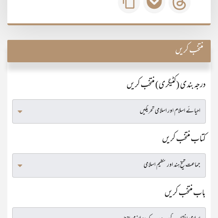
منتخب کریں
درجہ بندی (کٹیگری) منتخب کریں
کتاب منتخب کریں
باب منتخب کریں