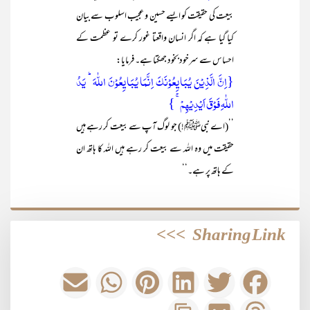
بیعت کی حقیقت کو ایسے حسین و عجیب اسلوب سے بیان
کیا گیا ہے کہ اگر انسان واقعتا غور کرے تو عظمت کے
احساس سے سرخودبخود جھکتا ہے۔ فرمایا:
{اِنَّ الَّذِیۡنَ یُبَایِعُوۡنَکَ اِنَّمَا یُبَایِعُوۡنَ اللّٰہَ ؕ یَدُ
اللّٰہِ فَوۡقَ اَیۡدِیۡہِمۡ ۚ }
’’(اے نبیﷺ!) جو لوگ آپ سے بیعت کر رہے ہیں
حقیقت میں وہ اللہ سے بیعت کر رہے ہیں اللہ کا ہاتھ ان
کے ہاتھ پر ہے۔‘‘
>>>
Sharing Link