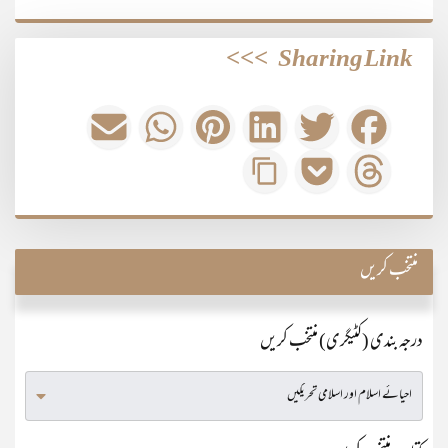
>>>
Sharing Link
منتخب کریں
درجہ بندی (کٹیگری) منتخب کریں