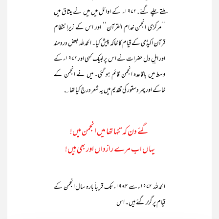
ملتے چلے گئے۔۱۹۷۲ء کے اوائل میں میں نے میثاق میں
’’مرکزی انجمن خدام القرآن‘‘ اور اس کے زیرِانتظام
قرآن اکیڈمی کے قیام کا خاکہ پیش کیا۔ الحمدللہ بعض دردمند
اور اہلِ دل حضرات نے اس پر لبیک کہی اور ۱۹۷۲ء کے
وسط میں باقاعدہ انجمن قائم ہو گئی۔ میں نے انجمن کے
خاکے اور پھر دستور کی تقدیم میں یہ شعر درج کیا تھا ؎
گئے دن کہ تنہا تھا میں انجمن میں!
یہاں اب مرے رازداں اور بھی ہیں!
الحمدللہ ۱۹۷۲ء سے ۱۹۸۴ء تک قریباً بارہ سال انجمن کے
قیام پر گزر گئے ہیں۔ اس