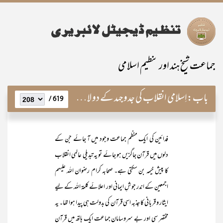
جماعت شیخ ہند اور تنظیم اسلامی
باب:
اِسلامی انقلاب کی جدوجہد کے دو لازمی اجزاء
619 /
فدائین کی ایک منظم جماعت وجود میں آ جائے جن کے
دلوں میں قرآن جاگزیں ہو جائے تو یہ تبدیلی عالمی انقلاب
کا پیش خیمہ بن سکتی ہے۔ صحابہ کرام رضوان اللہ علیہم
اجمعین کے اندر جوشِ ایمانی اور اعلائے کلمۃ اللہ کے لیے
ایثار و قربانی کا جذبہ اسی قرآن کی بدولت ہی پیدا ہوا تھا۔ یہ
مختصر سی اور بے سروسامان جماعت ایک ہاتھ میں قرآن