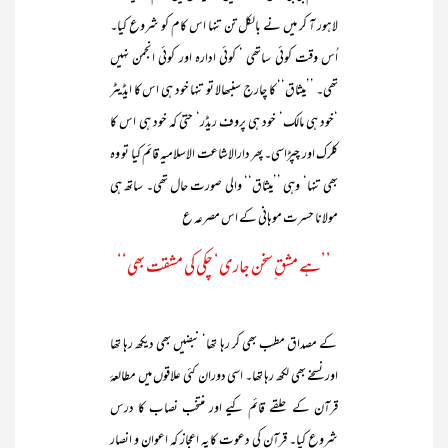
لاہور آ کر میں نے بالکل تن تنہا اس کام کو شروع کیا۔
اُس وقت کوئی ساتھی ‘ کوئی ادارہ اور کوئی انجمن نہیں
تھی۔ ’’میثاق‘‘ کا چارج سنبھالا تو تنہا خود ہی اس کا ایڈیٹر
‘خود ہی مالک‘ خود ہی پروف ریڈر‘ حتیٰ کہ خود ہی اس کا
کلرک اور چپڑاسی۔ پھر دارالاشاعت الاسلامیہ قائم کیا تو وہ
بھی تنہا‘ وہی ’’میثاق‘‘ والی صورت حال تھی۔ ساتھ ہی
مولانا حسرت موہانی کے اس مصرعہ ع
’’ہے مشق ِسخن جاری‘ چکی کی مشقت بھی‘‘
کے مصداق مطب بھی کر رہا تھا‘ نبضیں بھی دیکھ رہا تھا
اور نسخے بھی لکھ رہا تھا۔ اسی دوران کئی علاقوں میں مطالعۂ
قرآن کے حلقے قائم کیے اور منتخب نصاب کا درس
شروع کیا۔ قرآن کی دعوت کا یہ اعجاز کہ اعوان و انصار