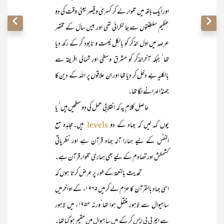
اور ایک ہاتھ میں تلوار لے کر کسریٰ و قیصر یعنی وقت کی دو
عظیم سلطنتوں سے جا ٹکرائی تھی اور بیس سال کے مختصر
عرصہ میں اول الذکر کو بالکل نیست و نابود کر کے رکھ دیا
تھا‘ جبکہ آخرالذکر کو مشرقِ وسطیٰ اور شمالی افریقہ سے
بالکلیہ بے دخل کر دیا تھا اور ان علاقوں پر اللہ کے دین کا
جھنڈا لہرانے لگا تھا۔
حاصل کلام یہ کہ انقلابی عمل کی دو سطحیں ہیں‘ یا
یوں کہہ لیں کہ جہاد کے دو
ہیں۔مجاہدہ مع
levels
النفس کے لیے ہمارا آلہ جہاد قرآن ہے اور نظریاتی
کشمکش اور تصادم کے لیے بھی ہماری تلوار قرآن ہے۔
تحدیث بالنعمۃ کے طور پر عرض کرتا ہوں کہ
اسی جہاد بالقرآن کا عزم لے کر میں ۱۹۶۵ء کے اواخر میں
ساہیوال سے لاہور منتقل ہوا تھا‘ورنہ ۱۹۵۴ء میں لاہور
سے ایم بی بی ایس کر کے میں ساہیوال میں مقیم ہو گیا تھا۔