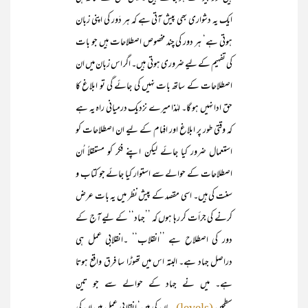
ایک یہ دشواری بھی پیش آتی ہے کہ ہر دَور کی اپنی زبان
ہوتی ہے‘ ہر دور کی چند مخصوص اصطلاحات ہیں جو بات
کی تفہیم کے لیے ضروری ہوتی ہیں۔ اگر اس زبان میں ان
اصطلاحات کے ساتھ بات نہیں کی جائے گی تو ابلاغ کا
حق ادا نہیں ہو گا۔ لہٰذا میرے نزدیک درمیانی راہ یہ ہے
کہ وقتی طور پر ابلاغ اور افہام کے لیے ان اصطلاحات کو
استعمال ضرور کیا جائے لیکن اپنے فکر کو مستقلاً اُن
اصطلاحات کے حوالے سے استوار کیا جائے جو کتاب و
سنت کی ہیں۔ اسی مقصد کے پیش نظر میں یہ بات عرض
کرنے کی جرأت کر رہا ہوں کہ ’’جہاد‘‘ کے لیے آج کے
دور کی اصطلاح ہے ’’انقلاب‘‘ ۔انقلابی عمل ہی
دراصل جہاد ہے۔ البتہ اس میں تھوڑا سا فرق واقع ہوتا
ہے۔ میں نے جہاد کے حوالے سے جو تین
(levels)