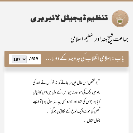
جماعت شیخ ہند اور تنظیم اسلامی
باب:
اِسلامی انقلاب کی جدوجہد کے دو لازمی اجزاء
619 /
’’جو شخص اس حال میں مر جائے کہ نہ تو اُس نے اللہ کی
راہ میں جنگ کی ہو اور نہ ہی اس کے دل میں اس کا خیال
آیا ہو (اس کی تمنا اور آرزو بھی پیدا نہ ہوئی ہو)تو ایسے
شخص کی موت ایک نوع کے نفاق پر ہوگی‘‘۔
بقول اقبال ؎