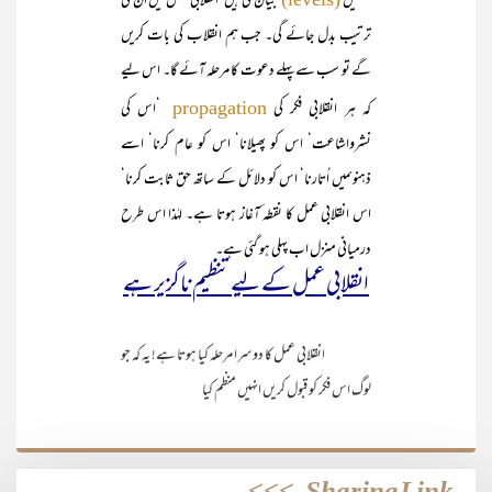
سطحیں
بیان کی ہیں‘ انقلابی عمل میں ان کی
ترتیب بدل جائے گی۔ جب ہم انقلاب کی بات کریں
گے تو سب سے پہلے دعوت کا مرحلہ آئے گا۔ اس لیے
کہ ہر انقلابی فکر کی
‘اس کی
propagation
نشرواشاعت‘ اس کو پھیلانا‘ اس کو عام کرنا‘ اسے
ذہنوںمیں اُتارنا‘ اس کو دلائل کے ساتھ حق ثابت کرنا‘
اس انقلابی عمل کا نقطہ ٔآغاز ہوتا ہے۔ لہٰذا اس طرح
درمیانی منزل اب پہلی ہو گئی ہے۔
انقلابی عمل کے لیے تنظیم ناگزیر ہے
انقلابی عمل کا دوسرا مرحلہ کیا ہوتا ہے! یہ کہ جو
لوگ اس فکر کو قبول کریں انہیں منظم کیا