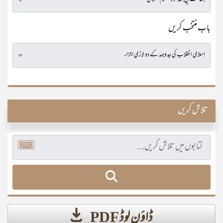
باب منتخب کریں
تلاش کریں
ڈاؤن لوڈ PDF