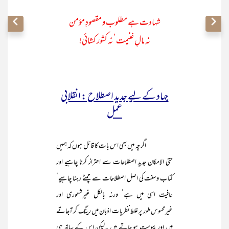
شہادت ہے مطلوب و مقصودِ مؤمن
نہ مالِ غنیمت‘ نہ کشور کشائی!
جہاد کے لیے جدید اصطلاح : انقلابی
عمل
اگرچہ میں بھی اس بات کا قائل ہوں کہ ہمیں
حتی الامکان جدید اصطلاحات سے احتراز کرنا چاہیے اور
کتاب وسنت کی اصل اصطلاحات سے چمٹے رہنا چاہیے‘
عافیت اسی میں ہے‘ ورنہ بالکل غیرشعوری اور
غیرمحسوس طور پر غلط نظریات اذہان میں رینگ کر آجاتے
ہیں اور پیوست ہو جاتے ہیں ۔لیکن اس کے ساتھ ہی