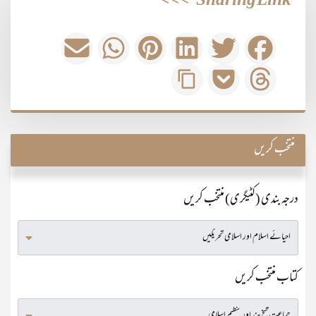
>>>
Sharing Link
منتخب کریں
درجہ بندی (کٹیگری) منتخب کریں
کتاب منتخب کریں