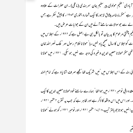
سن خیر آبادی‘ حکیم مولوی پیر سلیم جان سرہندی (ماتلی) ۔ان حضرات کے علاوہ
مولانامعین الدین کا ایک مکتوب (بنام مولانا عبدالباری فرنگی محلی) بھی پیش نظر ہے‘ مگر ماہنامہ میثاق لاہور کا ایک شمارہ جنوری ۱۹۸۴ء کا پیش نظر ہے جس
قالے سے جو سوالات سامنے آئے ہیں ان کے جوابات عرض ہیں۔
پہلی بات یہ کہ مولانا کی یہ تقریر کس اجلاس میں ہوئی تھی ؟ یوسف سلیم چشتی مرحوم کا یہ بیان تو بالکل ہی بے اصل ہے کہ ۱۹۲۲ء کے اجلاس میں
کو اجلاس کا سال صحیح یاد نہیں رہا‘ مولانا غلام رسول مہر‘ ملک نصر اللہ خان
عزیز کے بیانات میثاق میں نقل ہو چکے ہیں کہ وہ اجلاس جس میں بیعت ہونا تھی مگر مولانا معین الدین وغیرہ کی وجہ سے نہیں ہو سکی۔ ۱۹۲۱ء میں مولانا
ائِ ہند کے اس اجلاس میں ‘ مَیں شریک تھا‘ مجھے صرف اتنا یاد ہے کہ امام الہند
مگر حقیقت یہ ہے کہ یہ واقعہ جمعیت کے دوسرے سالانہ اجلاس منعقدہ دہلی نومبر۱۹۲۰ء میں ہوا تھا‘ ہمارے سامنے خود مولانا معین الدین کا ایک
مکتوب (ملک مولانا حکیم نصیر الدین ندوی) ہے جو ۲ستمبر۱۹۲۱ء کو لکھا گیا ہے۔ اور اس میں اس واقعہ کا ذکر ہے اور ظاہر ہے کہ جب یہ تقریر ۲ستمبر۱۹۲۱ء
سے پہلے ہو چکی تھی تو مجلس منتظمہ کا اجلاس اور سالانہ اجلاس لاہور کا تو سوال ہی پیدا نہیں ہوتا جو بالترتیب ۱۷/۱۸ ستمبر۱۹۲۱ء اور نومبر۱۹۲۱ء کو ہوئے‘مولانا
یر