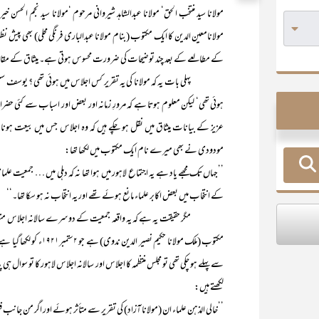
مولانا سید منتخب الحق‘ مولانا عبدالشاہد شیروانی مرحوم ‘مولانا سید نجم الح
کے مطالعے کے بعد چند توضیحات کی ضرورت محسوس ہوتی ہے۔ میثاق کے م
ہوئی تھی‘ لیکن معلوم ہوتا ہے کہ مرورِ زمانہ اور بعض اور اسباب سے کئی حضرات 
مودودی نے بھی میرے نام ایک مکتوب میں لکھا تھا:
’’جہاں تک مجھے یاد ہے یہ اجتماع لاہور میں ہوا تھا نہ کہ دہلی میں … جمعیت علم
کے انتخاب میں بعض اکابر علماء مانع ہوئے تھے اور یہ انتخاب نہ ہو سکا تھا۔‘‘
لکھتے ہیں:
’’خالی الذہن علماء ان (مولانا آزاد) کی تقریر سے متأثر ہوئے اور اگر من جانب فق