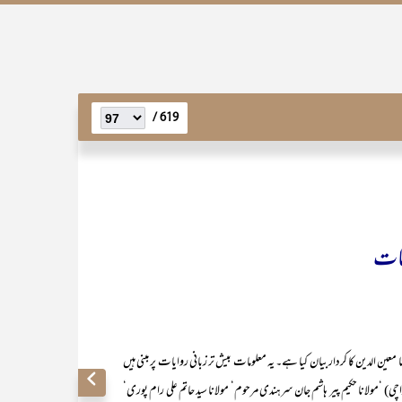
619 /
حات
الدین کا کردار بیان کیا ہے۔ یہ معلومات بیش تر زبانی روایات پر مبنی ہیں
راچی) ‘مولانا حکیم پیر ہاشم جان سرہندی مرحوم‘ مولانا سید حاتم علی رام پوری‘