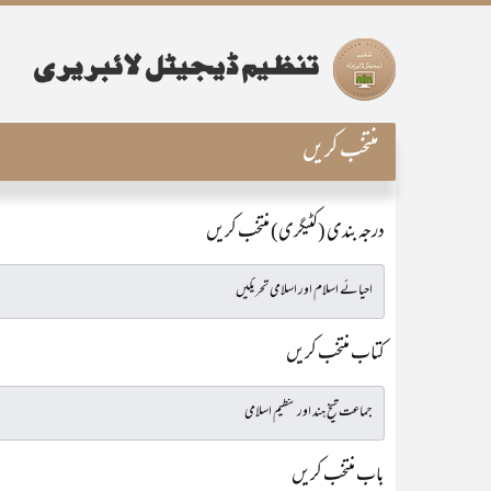
منتخب کریں
درجہ بندی (کٹیگری) منتخب کریں
کتاب منتخب کریں
باب منتخب کریں