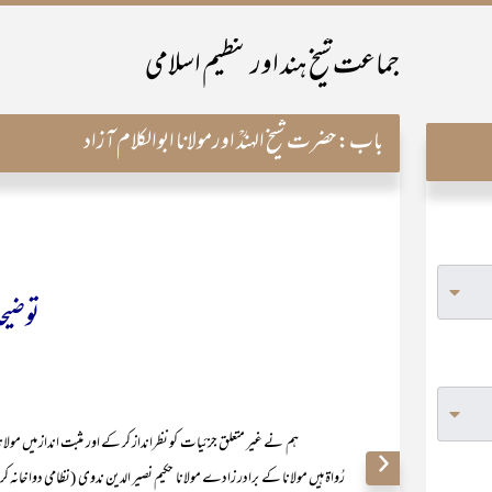
جماعت شیخ ہند اور تنظیم اسلامی
باب:
حضرت شیخ الہندؒ اورمولانا ابوالکلام آزاد
توضی
ہم نے غیر متعلق جزئیات کو نظرانداز کر کے اور مثبت انداز میں مولانا معین 
رُواۃ ہیں مولانا کے برادر زادے مولانا حکیم نصیر الدین ندوی (نظامی دوا خانہ ک