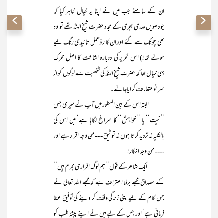
ان کے سامنے جب میں نے اپنا یہ خیال ظاہر کیا کہ
چودھویں صدی ہجری کے مجدد حضرت شیخ الہندؒ تھے تو وہ
بھی چونک سے گئے اور ان کا ردِّعمل تائیدی رنگ لیے
ہوئے تھا!) اس تحریر کی دوبارہ اشاعت کا اصل محرک
یہی خیال تھا کہ حضرت شیخ الہندؒ کی شخصیت سے لوگوں کو از
سر نو متعارف کرایا جائے۔
البتہ اس کے بین السطور میں آپ نے میری جس
’’نیت‘‘ یا ’’خواہش‘‘ کا سراغ لگایا ہے‘ میں اس کی
بالکلیہ نہ تردید کرتا ہوں نہ توثیق - --من وجہ اقرار ہے اور
----من وجہ انکار!
ایک شاعر کے قول ’’ہم لوگ اقراری مجرم ہیں‘‘
کے مصداق مجھے برملا اعتراف ہے کہ مجھے اللہ تعالیٰ نے
جس کام کے لیے اپنی زندگی وقف کر دینے کی توفیق عطا
فرمائی ہے‘ اور جس کے لیے میں نے اپنے پیشۂ طب کو