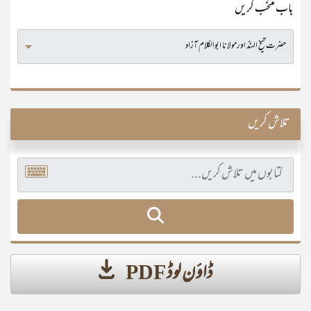
باب منتخب کریں
تلاش کریں
ڈاؤن لوڈ PDF