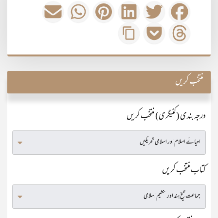
منتخب کریں
درجہ بندی (کٹیگری) منتخب کریں
کتاب منتخب کریں