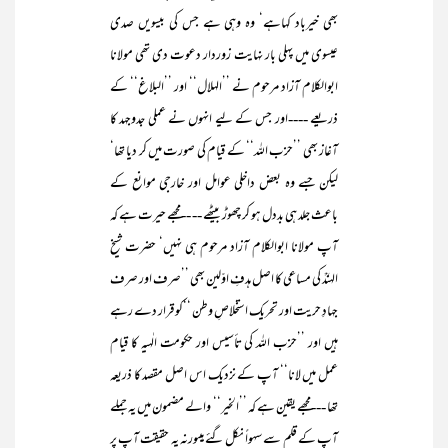
بھی خیرباد کہاہے‘ وہ وہی ہے جس کی بیسویں صدی
عیسوی میں پہلی بار نہایت زوردار دعوت دی تھی مولانا
ابوالکلام آزاد مرحوم نے ’’الہلال‘‘ اور ’’البلاغ‘‘ کے
ذریعے ----اور جس کے لیے انہوں نے عملی جدوجہد کا
آغاز بھی ’’حزب اللہ‘‘ کے قیام کی صورت میں کر دیا تھا‘
لیکن جسے وہ بعض داخلی عوامل اور خارجی موانع کے
باعث جلد ہی بددل ہو کر چھوڑ بیٹھے -- --مجھے حیرت ہے کہ
آپ مولانا ابوالکلام آزاد مرحوم ہی نہیں‘ حضرت شیخ
الہندؒ کی مساعی کا اصل ہدفِ اوّلین بھی ’’صرف اور صرف
جہادِ حریت اور تحریک استخلاصِ وطن ‘‘کو قرار دے رہے
ہیں اور ’’حزب اللہ کی تأسیس اور حکومت الٰہیہ کا قیام
عمل میں لانا‘‘ آپ کے نزدیک اس اصل مقصد کا ذریعہ
تھا ---مجھے یقین ہے کہ ’’الخیر‘‘ والے مضمون میں یہ جملے
آپ کے قلم سے سہواً نکل گئے ہیںورنہ یہ حقیقت آپ پر