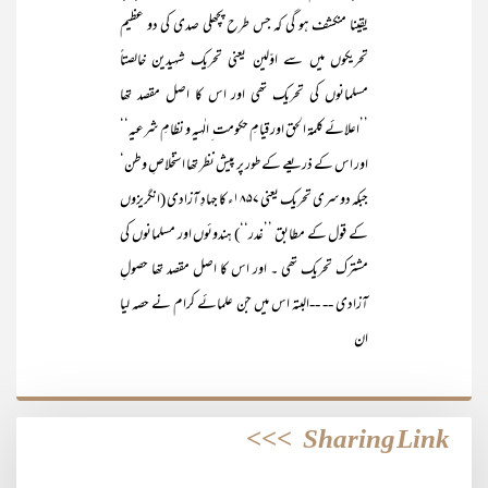
یقینا منکشف ہو گی کہ جس طرح پچھلی صدی کی دو عظیم
تحریکوں میں سے اوّلین یعنی تحریک شہیدین خالصتاً
مسلمانوں کی تحریک تھی اور اس کا اصل مقصد تھا
’’اعلائے کلمۃ الحق اور قیامِ حکومت ِ الٰہیہ و نظامِ شرعیہ‘‘
اور اس کے ذریعے کے طور پر پیش نظر تھا استخلاصِ وطن‘
جبکہ دوسری تحریک یعنی ۱۸۵۷ء کا جہادِ آزادی (انگریزوں
کے قول کے مطابق ’’غدر‘‘) ہندوئوں اور مسلمانوں کی
مشترک تحریک تھی ۔ اور اس کا اصل مقصد تھا حصولِ
آزادی -- --البتہ اس میں جن علمائے کرام نے حصہ لیا
ان
>>>
Sharing Link