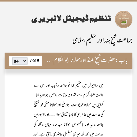
جماعت شیخ ہند اور تنظیم اسلامی
باب:
حضرت شیخ الہندؒ اورمولانا ابوالکلام آزاد
619 /
میں ساہیوال میں مقیم تھا تو جامعہ رشیدیہ اور اس سے
وابستہ علماء کرام سے شرف ملاقات حاصل ہوتا رہا تھا۔
کراچی میں مولانا محمد یوسف بنوریؒ اور مولانا مفتی محمد شفیعؒ
کی خدمت میں حاضری کا بارہا اتفاق ہوا! ----اور لاہور میں
جامعہ مدنیہ اور بالخصوص مولانا سید حامد میاں مدظلہ کی
خدمت میں بحمد اللہ میری مسلسل حاضری رہتی ہے۔ اور