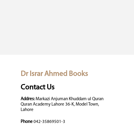
Dr Israr Ahmed Books
Contact Us
Addres:
Markazi Anjuman Khuddam ul Quran
Quran Academy Lahore 36-K, Model Town,
Lahore
Phone
042-35869501-3