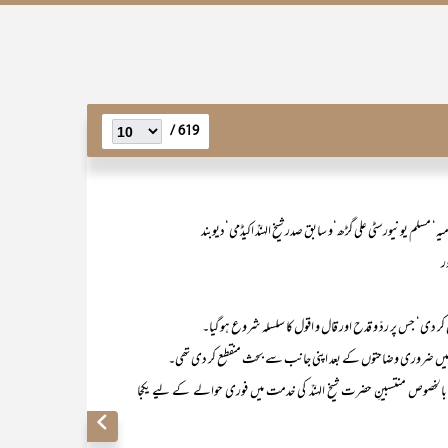
619 /
مسلم یونیورسٹی علی گڑھ‘و سابق صدر شیخ الہندؒ اکیڈمی‘دیوبند
ر
کر دی‘ جس پر ردّ و قدح اور قال و اقول کا سلسلہ شروع ہو گیا۔
لخصوص منتسبینِ حضرت شیخ الہندؒ کی خدمت میں فوری حوالے کے لیے یکجا