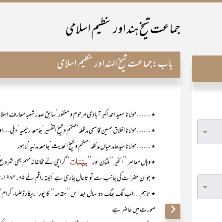
جماعت شیخ ہند اور تنظیم اسلامی
باب:
جماعت شیخ الہنداورتنظیم اسلامی
٭ ……مولانا سعید احمد اکبر آبادی مرحوم و مغفور‘سابق صدر شعبۂ معارف اسلامیہ‘ 
٭ ……مولانا اخلاق حسین قاسمی مدظلہ‘مہتمم و شیخ التفسیر‘جامعہ رحیمیہ‘دہلی…او
٭ ……مولانا سیدحامد میاں مدظلہ‘مہتمم و شیخ الحدیث‘جامعہ مدنیہ‘لاہور
بیّنات
٭ وہاں معاصر ’’الخیر‘ ‘ملتان اور ’’
‘‘ کراچی نے مخالفانہ مہم بھی شروع 
٭ جو ان حضرات کی جانب سے تو تاحال جاری ہے‘البتہ راقم نے ۸۵۔۱۹۸۴ء میں ضروری وضاحتوں کے بعد اپنی جانب سے بحث منقطع کر دی تھی۔
٭ تاہم…اب لگ بھگ دو سال بعد اس’’مقدمہ‘‘ کا پورا ریکارڈعلماء کرام‘با
صورت میں حاضر ہے