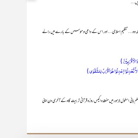
سکیں…
‘کہ وہ… تنظیم اسلامی… اور اس کے داعی و مؤسس کے بارے میں رائے
 وَالْاَقْرَبِیْنَ}
اَّ تَعْدِلُوْا اِعْدِلُوْا ہُوَ اَقْرَبُ لِلتَّقْوٰی}
قیام کے فیصلے کا اعلان راقم الحروف نے جولائی ۱۹۷۴ء میں مسلم ہائی اسکول لاہور میں منعقدہ اکیس روزہ قرآنی تربیت گاہ کے آخری دن اپنی