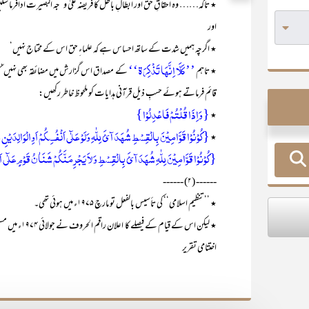
٭ تاکہ…… وہ احقاقِ حق اور ابطالِ باطل کا فریضہ علیٰ و ‘جہ البصیرت ادافرما 
اور
٭ اگرچہ ہمیں شدت کے ساتھ احساس ہے کہ علماءِ حق اس کے محتاج نہیں‘
’’کَلَّا اِنَّھَا تَذْکِرَۃ‘‘
٭ تاہم
کے مصداق اس گزارش میں مضائقہ بھی نہیں
قائم فرماتے ہوئے حسبِ ذیل قرآنی ہدایات کو ملحوظ خاطر رکھیں:
{وَاِذَا قُلْتُمْ فَاعْدِلُوْا}
٭
{کُوْنُوْا قَوَّامِیْنَ بِالْقِسْطِ شُہَدَآئَ لِلّٰہِ وَلَوْ عَلٰٓی اَنْفُسِکُمْ اَوِالْوَالِدَیْنِ
٭
{کُوْنُوْا قَوَّامِیْنَ لِلّٰہِ شُہَدَآئَ بِالْقِسْطِ وَلاَ یَجْرِمَنَّکُمْ شَنَاٰنُ قَوْمٍ عَلٰٓی اَل
------ (۲) ------
٭ ’’تنظیم اسلامی‘‘ کی تأسیس بالفعل تو مارچ ۱۹۷۵ء میں ہوئی تھی۔
٭ لیکن اس کے 
اختتامی تقریر