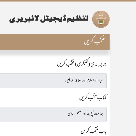
منتخب کریں
درجہ بندی (کٹیگری) منتخب کریں
کتاب منتخب کریں
باب منتخب کریں