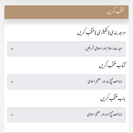
منتخب کریں
درجہ بندی (کٹیگری) منتخب کریں
کتاب منتخب کریں
باب منتخب کریں