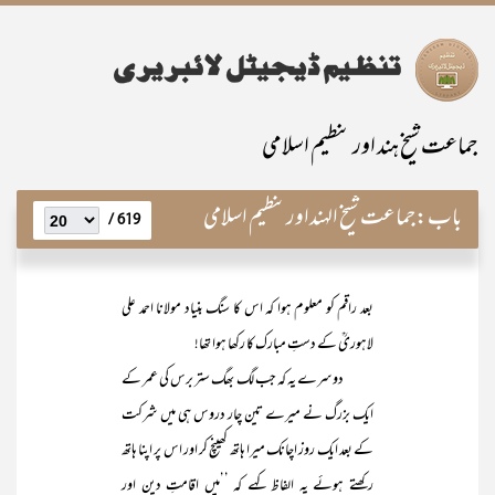
جماعت شیخ ہند اور تنظیم اسلامی
باب:
جماعت شیخ الہنداورتنظیم اسلامی
619 /
بعد راقم کو معلوم ہوا کہ اس کا سنگ بنیاد مولانا احمد علی
لاہوریؒ کے دستِ مبارک کا رکھا ہوا تھا!
دوسرے یہ کہ جب لگ بھگ ستر برس کی عمر کے
ایک بزرگ نے میرے تین چار دروس ہی میں شرکت
کے بعد ایک روز اچانک میرا ہاتھ کھینچ کر اور اس پر اپنا ہاتھ
رکھتے ہوئے یہ الفاظ کہے کہ ’’میں اقامتِ دین اور