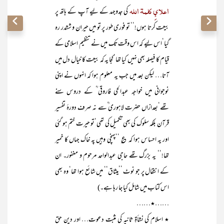
اعلائِ کلمۃ اللہ
کی جدوجہد کے لیے آپ کے ہاتھ پر
بیعت کرتا ہوں!‘‘ تو فوری طور پر تو میں حیران و ششدر رہ
گیا‘اس لیے کہ اس وقت تک میں نے تنظیم اسلامی کے
قیام کا فیصلہ بھی نہیں کیا تھا‘کجا یہ کہ بیعت کا خیال دل میں
آتا… لیکن بعد میں جب یہ معلوم ہوا کہ انہوں نے اپنی
نوجوانی میں خواجہ عبدالحی فاروقی ؒ کے دروس سنے
تھے‘بعدازاں حضرت لاہوری ؒسے نہ صرف دورۂ تفسیر
قرآن بلکہ سلوک کی بھی تکمیل کی تھی‘تو حیرت ختم ہو گئی
اور یہ احساس ہوا کہ ؏ ’’پہنچی وہیں پہ خاک جہاں کا خمیر
تھا!‘‘ یہ بزرگ تھے حاجی عبدالواحد مرحوم و مغفور۔ ان
کے انتقال پر جو نوٹ ’’میثاق‘‘ میں شائع ہوا تھا‘ وہ بھی
اس کتاب میں شامل کیا جا رہا ہے۔)
……٭……
٭ اسلام کی نشأۃِ ثانیہ کی مثبت دعوت… اور دین حق