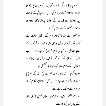
کے غلبہ و اقامت کی راست تحریک کے میدان میں جو خلا
مولانا ابوالکلام آزاد مرحوم کی بد دلی اور پسپائی کے باعث
پیدا ہوا تھا اسے قدرت نے مولانا سید ابوالاعلیٰ مودودی
مرحوم ومغفور کے ذریعے پُر کرایا۔
٭ جنہوں نے مولانا آزاد مرحوم کے انتقالِ موقف کے
لگ بھگ نو دس سال بعد ہی اپنی دعوت و تحریک کے
لیے ابتدائی اور تمہیدی کام شروع کر دیا۔ اور ’’حزب
اللہ‘‘ کے خاتمے کے تقریباً بیس سال بعد ’’جماعت
اسلامی‘‘ کے نام سے ایک نیا قافلہ تشکیل دیا!
٭ وہ اگرچہ… نہ براہِ راست حضرت شیخ الہندؒ کے تلمیذ یا
مسترشد تھے‘نہ باضابطہ طور پر کبھی مولانا ابوالکلام آزاد
مرحوم سے منسلک رہے تھے‘
٭ تاہم حقیقت وہی ہے جو مولانا اخلاق حسین قاسمی مدظلہ
نے بیان فرمائی کہ وہ تھے