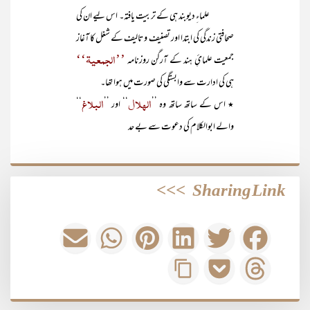
علماءِ دیوبند ہی کے تربیت یافتہ۔ اس لیے ان کی
صحافتی زندگی کی ابتدا اور تصنیف و تالیف کے شغل کا آغاز
’’الجمعیۃ‘‘
جمعیت علمائِ ہند کے آرگن روزنامہ
ہی کی ادارت سے وابستگی کی صورت میں ہوا تھا۔
الہلال
البلاغ
٭ اس کے ساتھ ساتھ وہ ’’
‘‘ اور ’’
‘‘
والے ابوالکلام کی دعوت سے بے حد
>>>
Sharing Link