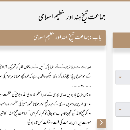
جماعت شیخ ہند اور تنظیم اسلامی
باب:
جماعت شیخ الہنداورتنظیم اسلامی
صدارت سے ریٹائر ہوئے تھے‘فرمایا کہ ’’میں نے درجنوں طلبہ کو تحریک آزادیٔ
کے موضوع پر پی ایچ ڈی کرا دی ‘لیکن واقعہ یہ ہے کہ خود مجھے مولانا مرحوم 
……٭……
٭ جس طرح بارہویں صدی ہجری کے مجدّدِ اعظم شاہ ولی اللہ دہلویؒ کی عظمت و ج
٭ اسی طرح چودھویں صدی کے مجدد شیخ الہند مولانا محمود حسنؒ کی عظمت و جامع
٭ اگر شیخ الہندؒ ‘کی تجویز کامیاب ہو جاتی تو کم از کم اس ’’جماعت شیخ الہندؒ ‘‘ 
صورت میں اس جماعت کی قوت و شوکت کس قدر ہوتی!