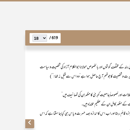
619 /
 ہند کے مختلف گوشوں اور بالخصوص مولانا ابوالکلام آزاد کی شخصیت و سیاست
کی سیرت و شخصیت کاجو فہم آج حاصل ہوا ہے‘وہ اس سے قبل نہ تھا!‘‘)
لالت اور خصوصاً جامعیت کبریٰ کا مظہران کی تصانیف ہیں‘
یت کے مظہر کامل ان کے عظیم تلامذہ ہیں۔
کا شیرازہ قائم رہتا اور اب اس کا اندازہ بصد حسرت و یاس ہی کیا جا سکتا ہے کہ اس