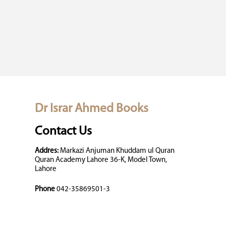
Dr Israr Ahmed Books
Contact Us
Addres:
Markazi Anjuman Khuddam ul Quran
Quran Academy Lahore 36-K, Model Town,
Lahore
Phone
042-35869501-3