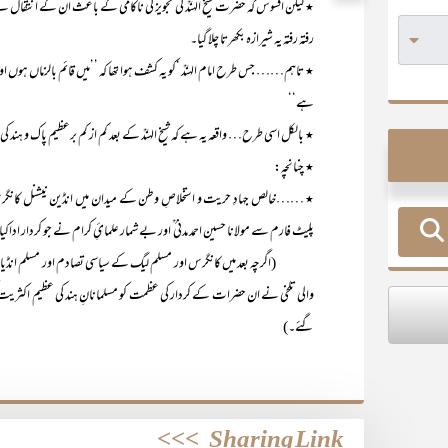
٭ لیکن افسوس کہ حضرت شیخ الہندؒ کی تجویز کی ناکامی کے باعث ان کے انتقال ک
رفتہ رفتہ یہ شیرازہ بکھرتا چلا گیا۔
٭ تاہم…… جس طرح امام الہندؒ ‘کو یہ کشف ہوا تھا کہ ’’میں قائم بالزماں ہوں اور ا
ہے‘‘
٭ بالکل اسی طرح… واقعہ یہ ہے کہ شیخ الہندؒ کے بعد کم از کم برعظیم پاک و ہند ک
٭ چنانچہ:
٭ ……خالص جہادِ حریت و استخلاصِ وطن کے میدان میں انڈین نیشنل کانگرس 
پلیٹ فارم سے مولانا حسین احمد مدنی ؒ اور بے شمار علمائِ کرام نے جو کردار ادا
(اگرچہ بعد میں کانگرس اور مسلم لیگ کے سیاسی تصادم اور مسلم انڈیا
والی تلخی نے ان حضرات کے کردار کی عظمت کو مسلمانانِ ہند کی عظیم اکثریت کی
گئے۔)
>>>
Sharing Link