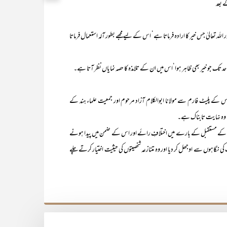
ے بعد
للہ تعالیٰ جس خیر کا ارادہ فرماتا ہے‘ اس کے لیے مجھے بطور آلہ استعمال فرماتا
ی حد تک جو خیر بھی ظاہر ہوا‘اس میں ان کے تلامذہ کا حصہ نمایاں نظر آتا ہے۔
کے پلیٹ فارم سے مولانا ابوالکلام آزاد مرحوم اور جمعیت علماء ہند کے
کیا وہ نہایت تابناک ہے۔
 کے مستقبل کے بارے میں اختلافِ رائے اور اس کے ضمن میں پیدا ہونے
 نگاہوں سے اوجھل کر دیا اور وہ متنازعہ شخصیتوں کی حیثیت اختیار کرتے چلے