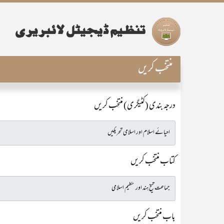
منتخب کریں
درجہ بندی (کٹیگری) منتخب کریں
کتاب منتخب کریں
باب منتخب کریں