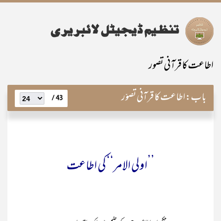
اطاعت کا قرآنی تصور
باب:
اطاعت کا قرآنی تصوّر
43 /
’’اولی الامر‘‘ کی اطاعت