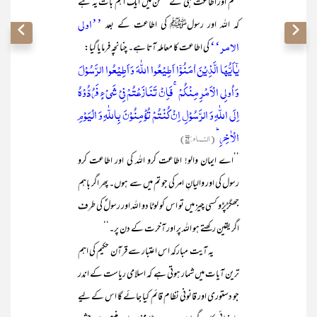
حکم اور اطاعت ہی کے ضمن میں ایک اہم بات یہ ہے
’’اولی
کہ اللہ اور رسولﷺ کی اطاعت کے بعد
الامر‘‘
کی اطاعت کا معاملہ آتا ہے۔ چنانچہ فرمایا گیا:
یٰۤاَیُّہَا الَّذِیۡنَ اٰمَنُوۡۤا اَطِیۡعُوا اللّٰہَ وَ اَطِیۡعُوا الرَّسُوۡلَ
وَ اُولِی الۡاَمۡرِ مِنۡکُمۡ ۚ فَاِنۡ تَنَازَعۡتُمۡ فِیۡ شَیۡءٍ فَرُدُّوۡہُ
اِلَی اللّٰہِ وَ الرَّسُوۡلِ اِنۡ کُنۡتُمۡ تُؤۡمِنُوۡنَ بِاللّٰہِ وَ الۡیَوۡمِ
الۡاٰخِرِ ؕ
(النساء:۵۹)
’’اے ایمان والو! اطاعت کرو اللہ کی اور اطاعت کرو
رسول کی اور والیانِ امر کی جو تم میں سے ہوں۔ پھر اگر باہم
جھگڑپڑو کسی چیز میں تو اس کو لوٹا دو اللہ اور رسولؐ کی طرف
اگر یقین رکھتے ہو اللہ پر اور آخرت کے دن پر۔‘‘
یہ آیت مبارکہ اس اعتبار سے قرآن حکیم کی اہم
ترین آیات میں شمار ہوتی ہے کہ اسلامی ریاست کے اندر
جو دستوری اور قانونی نظام قائم کیا جائے گا اس کے لیے