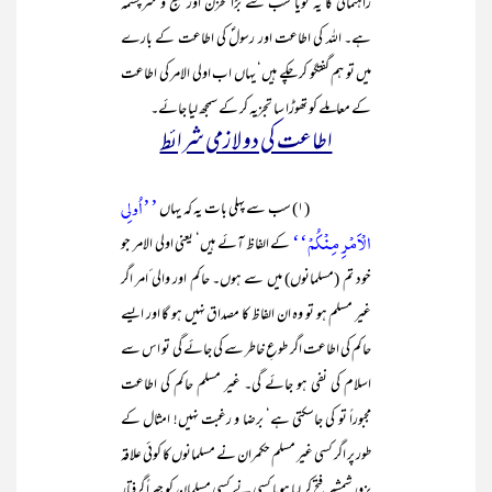
راہنمائی کا یہ گویا سب سے بڑا مخزن اور منبع و سرچشمہ
ہے۔ اللہ کی اطاعت اور رسولؐ کی اطاعت کے بارے
میں تو ہم گفتگو کر چکے ہیں‘ یہاں اب اولی الامر کی اطاعت
کے معاملے کو تھوڑا سا تجزیہ کر کے سمجھ لیا جائے۔
اطاعت کی دو لازمی شرائط
’’اُولِی
(۱) سب سے پہلی بات یہ کہ یہاں
الْاَمْرِ مِنْکُمْ‘‘
کے الفاظ آئے ہیں‘ یعنی اولی الامر جو
خود تم (مسلمانوں) میں سے ہوں۔ حاکم اور والی ٔامر اگر
غیر مسلم ہو تو وہ ان الفاظ کا مصداق نہیں ہو گا اور ایسے
حاکم کی اطاعت اگر طوعِ خاطر سے کی جائے گی تو اس سے
اسلام کی نفی ہو جائے گی۔ غیر مسلم حاکم کی اطاعت
مجبوراً تو کی جاسکتی ہے‘ برضا و رغبت نہیں! امثال کے
طور پر اگر کسی غیر مسلم حکمران نے مسلمانوں کا کوئی علاقہ
بزورِ شمشیر فتح کر لیا ہویا کسی نے کسی مسلمان کو جبراً گرفتار