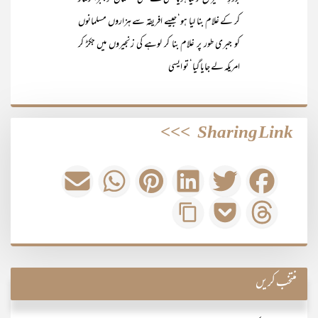
کر کے غلام بنا لیا ہو‘ جیسے افریقہ سے ہزاروں مسلمانوں
کو جبری طور پر غلام بنا کر لوہے کی زنجیروں میں جکڑ کر
امریکہ لے جایا گیا‘ تو ایسی
>>>
Sharing Link
منتخب کریں