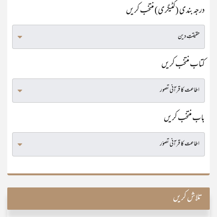
درجہ بندی (کٹیگری) منتخب کریں
کتاب منتخب کریں
باب منتخب کریں
تلاش کریں