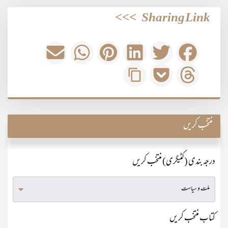
>>>
Sharing Link
منتخب کریں
درجہ بندی (کٹیگری) منتخب کریں
کتاب منتخب کریں