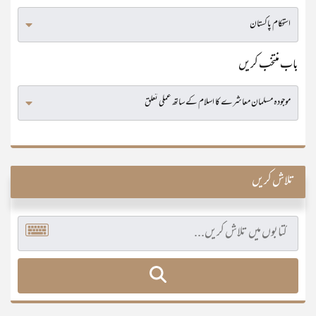
باب منتخب کریں
تلاش کریں