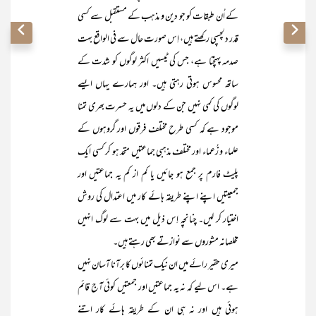
کے اُن طبقات کو جو دین و مذہب کے مستقبل سے کسی
قدر دلچسپی رکھتے ہیں، اِس صورت حال سے فی الواقع بہت
صدمہ پہنچتا ہے، جس کی ٹیسیں اکثر لوگوں کو شدت کے
ساتھ محسوس ہوتی رہتی ہیں۔ اور ہمارے یہاں ایسے
لوگوں کی کمی نہیں جن کے دلوں میں یہ حسرت بھری تمنا
موجود ہے کہ کسی طرح مختلف فرقوں اور گروہوں کے
علماء و زُعماء اور مختلف مذہبی جماعتیں متحد ہو کر کسی ایک
پلیٹ فارم پر جمع ہو جائیں یا کم از کم یہ جماعتیں اور
جمعیتیں اپنے اپنے طریقہ ہائے کار میں اعتدال کی روش
اختیار کر لیں۔ چنانچہ اِس ذیل میں بہت سے لوگ انہیں
مخلصانہ مشوروں سے نوازتے بھی رہتے ہیں۔
میری حقیر رائے میں ان نیک تمنائوں کا برآنا آسان نہیں
ہے۔ اس لیے کہ نہ یہ جماعتیں اور جمعتیں کوئی آج قائم
ہوئی ہیں اور نہ ہی ان کے طریقہ ہائے کار اتنے