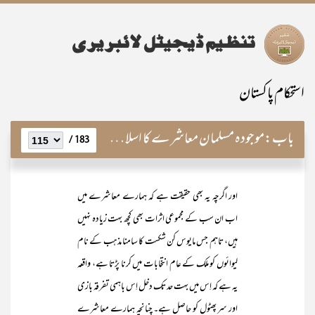
استحکام پاکستان
باب:
موجودہ مسلمان معاشرے کا اسلام کے ساتھ عملی تعلق
183 /
اور اگرچہ یہ بھی حقیقت ہے کہ ہمارے معاشرے میں
اب ان سب کے مجموعی اثرات بھی کچھ بہت زیادہ نہیں
ہیں، تاہم جس مایوس کن شکست کا سامنا مذہب کے نام
لیوائوں کو ملک کے عام انتخابات میں کرنا پڑتا ہے، واقعہ
یہ ہے کہ اِس میں بہت حد تک دخل اِس باہمی تفرقہ بازی
اور سر پھٹول کو حاصل ہے۔ چنانچہ ہمارے معاشرے