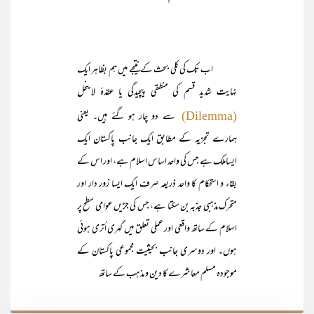
اب تک کی کلی بحث کے نتیجے میں ہم بظاہر ایک
نہایت شدید قسم کی منطقی پیچیدگی یا عقدۂ لاینحل
سے دو چار ہو گئے ہیں۔ یعنی
(Dilemma)
ہمارے تجزیہ کے مطابق ایک جانب پاکستان ایک
ایساملک ہے جس کی واحد اساس اسلام ہے، اور اس کے
بقاء و استحکام کا واحد ذریعہ صرف ایک ایسا زور دار اور
متحرک مذہبی جذبہ بن سکتا ہے، جس کی جڑیں عوامی سطح پر
اسلام کے ساتھ واقعی اور عملی تعلق میں گہری اُتری ہوئی
ہوں۔ اور دوسری جانب بحیثیت مجموعی پاکستان کے
موجودہ مسلم معاشرے کا دین و مذہب کے ساتھ