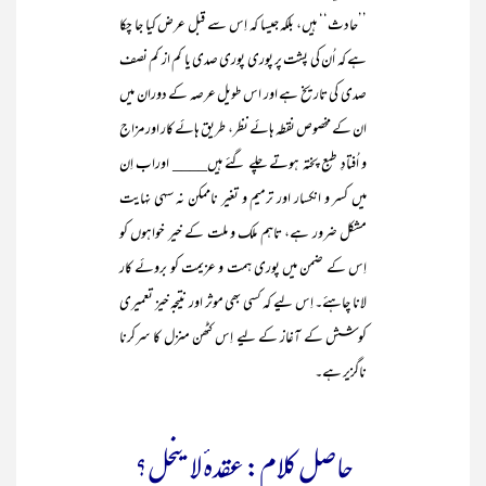
’’حادث‘‘ ہیں، بلکہ جیسا کہ اِس سے قبل عرض کیا جا چکا
ہے کہ اُن کی پشت پر پوری پوری صدی یا کم از کم نصف
صدی کی تاریخ ہے اور اس طویل عرصہ کے دوران میں
ان کے مخصوص نقطہ ہائے نظر، طریق ہائے کار اور مزاج
و اُفتادِ طبع پختہ ہوتے چلے گئے ہیں____ اوراب اِن
میں کسر و انکسار اور ترمیم و تغیر ناممکن نہ سہی نہایت
مشکل ضرور ہے، تاہم ملک و ملت کے خیر خواہوں کو
اِس کے ضمن میں پوری ہمت و عزیمت کو بروئے کار
لانا چاہئے۔ اِس لیے کہ کسی بھی موثر اور نتیجہ خیز تعمیری
کوشش کے آغاز کے لیے اِس کٹھن منزل کا سرکرنا
ناگزیر ہے۔
حاصل کلام: عقدہ ٔلاینحل؟