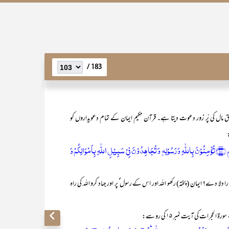
183 /
مال کی پُر زور دعوت دیتا ہے۔ قرآن حکیم ایمان کے تمام دعویداروں کو
{یٰۤاَیُّہَا الَّذِیۡنَ اٰمَنُوۡا ہَلۡ اَدُلُّکُمۡ عَلٰی تِجَارَۃٍ تُنۡجِیۡکُمۡ مِّنۡ عَذَابٍ اَلِیۡمٍ ﴿۱۰﴾تُؤۡمِنُوۡنَ بِاللّٰہِ وَ رَسُوۡلِہٖ وَ تُجَاہِدُوۡنَ فِیۡ سَبِیۡلِ اللّٰہِ بِاَمۡوَالِکُمۡ وَ
دلا دے؟ ایمان (پختہ) رکھو اللہ اور اس کے رسول ؐ پر اور جہاد کرو اللہ کی راہ
حجرات کی آیت نمبر ۱۵ کی رو سے: