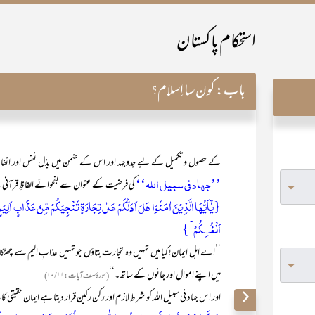
استحکام پاکستان
باب:
کون سا اِسلام؟
کے حصول و تکمیل کے لیے جدوجہد اور اس کے ضمن میں بذل نفس اور انفاق 
’’جہاد فی سبیل اللہ‘‘
کی فرضیت کے عنوان سے بفحوائے الفاظِ قرآنی:
اَنۡفُسِکُمۡ ؕ }
’’اے اہل ایمان! کیا میں تمہیں وہ تجارت بتاؤں جو تمہیں عذابِ الیم سے چھٹکارا 
میں اپنے اموال اور جانوں کے ساتھ۔‘‘
(سورۂ صف آیات: ۱۰/۱۱)
اور اس جہاد فی سبیل اللہ کو شرط لازم اور رکن رکین قرار دیتا ہے ایمان حقیقی کا، سورۃ ال