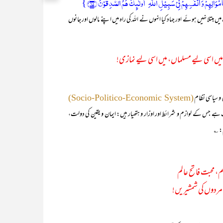
اَمۡوَالِہِمۡ وَ اَنۡفُسِہِمۡ فِیۡ سَبِیۡلِ اللّٰہِ ؕ اُولٰٓئِکَ ہُمُ الصّٰدِقُوۡنَ ﴿۱۵﴾}
 مبتلا نہیں ہوئے اور جہاد کیا انہوں نے اللہ کی راہ میں اپنے مالوں اور جانوں
یں اسی لیے مسلماں، میں اسی لیے نمازی!
و سیاسی نظام
(Socio-Politico-Economic System)
 ہدف ہے جس کے لوازم و شرائط اور اوزار و ہتھیار ہیں: ایمان و یقین کی دولت،
م: ؎
م، محبت فاتح عالم
یہ مردوں کی شمشیریں!