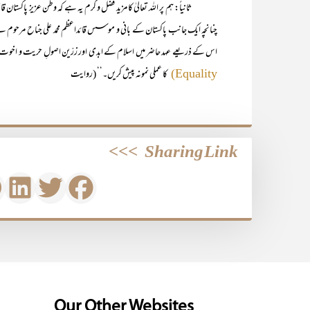
ثانیاً: ہم پر اللہ تعالیٰ کا مزید فضل و کرم یہ ہے کہ وطن عزیز پاکستان ق
چنانچہ ایک جانب پاکستان کے بانی و موسس قائداعظم محمد علی جناح مرحوم نے واض
اس کے ذریعے عہد حاضر میں اسلام کے ابدی اور زرّین اصولِ حریت و اخوت و
کا عملی نمونہ پیش کریں۔‘‘ (روایت
Equality)
>>>
Sharing Link
Our Other Websites