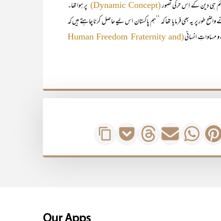
ائم ہی دین کے اِس حرکی تصور
پر ہوا تھا۔
(Dynamic Concept)
ح طور پر یہ بھی فرمایا تھا کہ ’’ہم پاکستان اس لیے حاصل کرنا چاہتے ہیں کہ
 مساواتِ انسانی
(Human Freedom Fraternity and
Our Apps