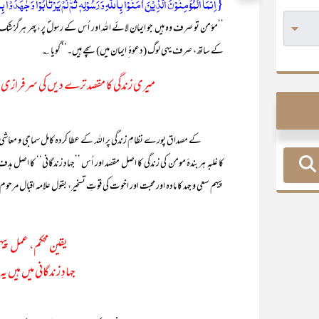
{اِنَّمَا الۡمُؤۡمِنُوۡنَ الَّذِیۡنَ اٰمَنُوۡا بِاللّٰہِ وَ رَسُوۡلِہٖ ثُمَّ لَمۡ یَرۡتَابُوۡا وَ جٰہَدُوۡا بِ
’’مؤمن تو صرف وہ ہیں جو ایمان لائے اللہ اور اُس کے رسولؐ پر، پھر ہرگز شک میں
کے ساتھ، صرف یہی لوگ (دعوۂ ِ ایمان میں) سچے ہیں۔‘‘ گویا ؎
میری زندگی کا مقصد ترے دیں کی سرفرازی م
کے مصداق پورے نظامِ زندگی پر اللہ کے عطا کردہ کامل سماجی و معاشی 
کا غلبہ ہر بندۂ مومن کی زندگی کا اصل مقصد اور اُس ’’جہادِ زندگانی‘‘ کا اصل
پیہم سعی و جہد کا مادہ اور محبت اور اخوت کی قوتِ تسخیر، بقول علامہ اقبال مرحو
یقین محکم، عمل پیہ
جہادِ زندگانی میں ہیں 