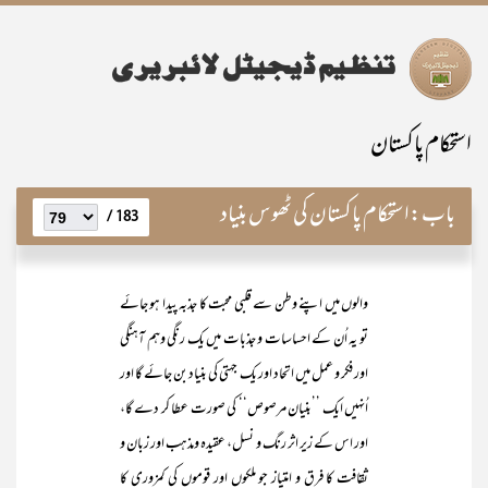
استحکام پاکستان
باب:
استحکام پاکستان کی ٹھوس بنیاد
183 /
والوں میں اپنے وطن سے قلبی محبت کا جذبہ پیدا ہو جائے
تو یہ اُن کے احساسات و جذبات میں یک رنگی وہم آہنگی
اور فکر و عمل میں اتحاد اور یک جہتی کی بنیاد بن جائے گا اور
اُنہیں ایک ’’بنیان مرصوص‘‘ کی صورت عطا کر دے گا،
اور اس کے زیر اثر رنگ و نسل، عقیدہ ومذہب اور زبان و
ثقافت کا فرق و امتیاز جو ملکوں اور قوموں کی کمزوری کا