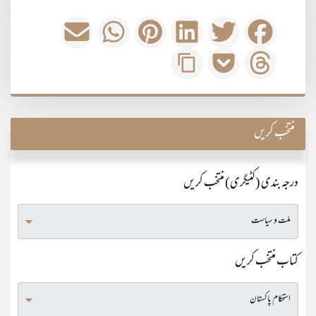
منتخب کریں
درجہ بندی (کٹیگری) منتخب کریں
کتاب منتخب کریں