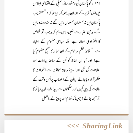
۱۹۴۷ء کو پاکستان کی دستور ساز اسمبلی کے افتتاحی اجلاس
میں اپنی تقریر کے دوران یہ جملہ کہہ دیا تھا کہ: ’’عنقریب
پاکستان میں نہ مسلمان مسلمان رہیں گے نہ ہندو ہندو رہیں
گے، مذہبی اعتبار سے نہیں، اِس لیے کہ مذہب تو اشخاص
کا انفرادی معاملہ ہے، بلکہ سیاسی مفہوم کے اعتبار
سے۔‘‘ قائداعظم مرحوم کے ان الفاظ کا صحیح مفہوم کیا
ہے؟ اور آیا ان الفاظ کو اُن کے سابقہ بیانات اور
اعلانات کی نفی اور اپنے سابقہ مؤقف سے انحراف کا
مظہر قرار دیا جائے، یا اُن کے اعصاب پر اُس وقت کے
حالات کی پیچیدگیوں اور سنگینوں سے پیدا شدہ شدید دبائو کا
اثر سمجھا جائے؟ (جیسا کہ غلام احمد پرویز نے بالفعل
>>>
Sharing Link