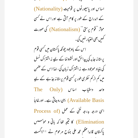
اساس اور پاسپورٹوں پر قومیت
(Nationality)
کے اندراج کے طور پر کام آتی ہے اور اس نے کسی
مؤثر ’’قوم پرستی‘‘
کی صورت
(Nationalism)
کہیں بھی اختیار نہیں کی۔
اِس کے باوجود چونکہ پاکستان میں کسی قوم
پرستانہ جذبہ کی پیدائش اور نشوونما کے لیے نہ اشتراکِ نسل
کی بنیاد موجود ہے نہ اشتراکِ زبان کی، لہٰذا اِس کے ضمن
میں کم از کم نظری طور پر کسی قوم پرستانہ جذبے کے لیے
واحد دستیاب اساس
(The Only
یہی رہ جاتی ہے۔ اور غالباً
Available Basis)
اسی درجہ بدرجہ نفی کے عمل
(Process of
کا نتیجہ تھا کہ بانی و مؤسس
Elimination)
پاکستان قائداعظم محمد علی جناح مرحوم نے ۱۱/اگست