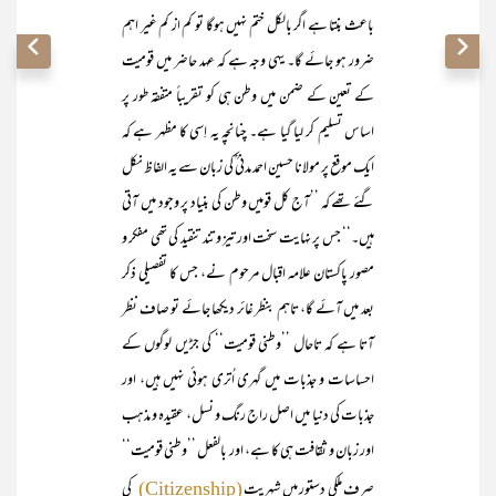
باعث بنتا ہے اگر بالکل ختم نہیں ہوگا تو کم از کم غیر اہم
ضرور ہو جائے گا۔ یہی وجہ ہے کہ عہد حاضر میں قومیت
کے تعین کے ضمن میں وطن ہی کو تقریباً متفقہ طور پر
اساس تسلیم کر لیا گیا ہے۔ چنانچہ یہ اِسی کا مظہر ہے کہ
ایک موقع پر مولانا حسین احمد مدنی ؒکی زبان سے یہ الفاظ نکل
گئے تھے کہ ’’آج کل قومیں وطن کی بنیاد پر وجود میں آتی
ہیں۔‘‘ جس پر نہایت سخت اور تیز و تند تنقید کی تھی مفکر و
مصور پاکستان علامہ اقبال مرحوم نے، جس کا تفصیلی ذکر
بعد میں آئے گا، تاہم بنظر غائر دیکھا جائے تو صاف نظر
آتا ہے کہ تاحال ’’وطنی قومیت‘‘ کی جڑیں لوگوں کے
احساسات و جذبات میں گہری اُتری ہوئی نہیں ہیں، اور
جذبات کی دنیا میں اصل راج رنگ و نسل، عقیدہ و مذہب
اور زبان و ثقافت ہی کا ہے، اور بالفعل ’’وطنی قومیت‘‘
صرف ملکی دستور میں شہریت
کی
(Citizenship)