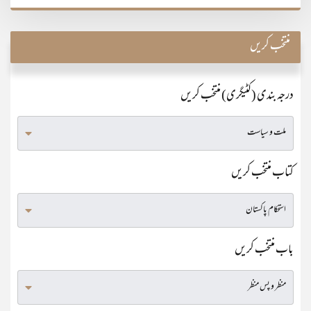
منتخب کریں
درجہ بندی (کٹیگری) منتخب کریں
کتاب منتخب کریں
باب منتخب کریں