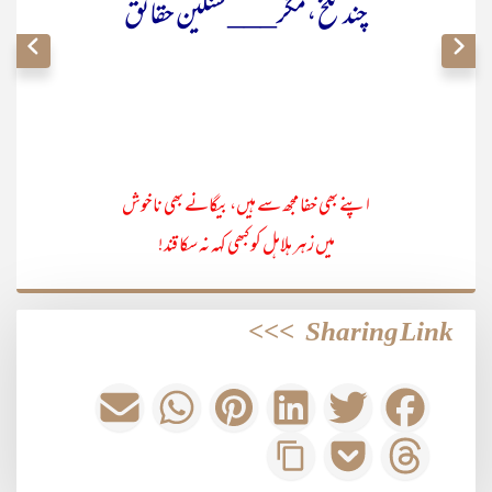
چند تلخ ،مگر___ سنگین حقائق
اپنے بھی خفا مجھ سے ہیں، بیگانے بھی ناخوش
میں زہر ہلاہل کو کبھی کہہ نہ سکا قند!
>>>
Sharing Link