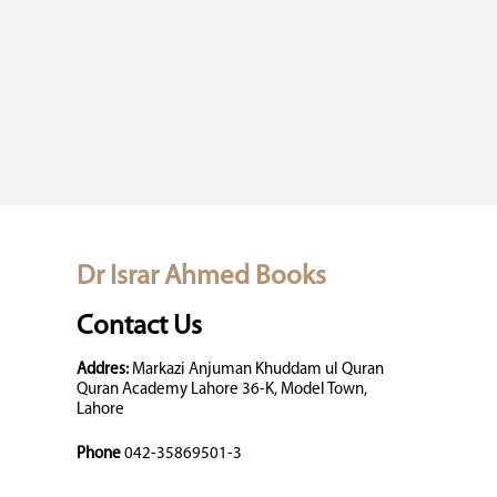
Dr Israr Ahmed Books
Contact Us
Addres:
Markazi Anjuman Khuddam ul Quran
Quran Academy Lahore 36-K, Model Town,
Lahore
Phone
042-35869501-3