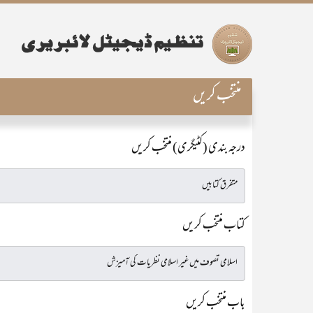
منتخب کریں
درجہ بندی (کٹیگری) منتخب کریں
کتاب منتخب کریں
باب منتخب کریں