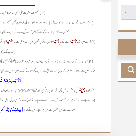
_______________
(۴۹) ’’تصوف حضرت علی رضی اللہ عنہ کا طریقہ ہے‘ اور تصوف اور تشیع ایک ہی معنی رکھتے ہیں۔
(۵۰) مصنف نے اس آیت سے جو استدلال کیا ہے وہ سراسر غلط ہے بلکہ قرآن پر ظلم عظیم ہے۔ مصنف اتنی عربی ضرور جانتا ہو گا کہ
معنوی سے کام لیا تاکہ وہ یہ کہہ سکے کہ اس آیت کی رو سے ’’ولایت از آ
وَلَایَۃ
وِلَایَۃ
وَلَایَۃ
(۱) آیت میں لفظ
ہے نہ کہ
اور ان دونوں لفظوں میں بہت فرق ہے۔
(وائو 
یا اقتدار یا ملک 
(۲) اس آیت کے سیاق و سباق سے ثابت ہے کہ یہاں ولایت مزعومہ و مفروضہ کا قطعاً ذکر نہیں‘ بلکہ
تذکرہ نہیں ہے۔ اللہ کو معلوم تھا کہ سبائی حضرت علیؓ سے ولایت کو منسوب کر کے انہیں رسول سے بھی 
وَّلَایَتِھِمْ مِ
وِلَایَۃ
مگر لفظ
کہیں استعمال نہیں کیا۔ قرآن میں نہ کہیں لفظ علیؓ (اسم زوجِ فاطمہؓ) آیا ہے نہ لفظ ولای
(دوست) ہے۔ باز آمدم برسرمطلب‘ آیت زیر بحث سے پہلے اللہ تعالیٰ نے دو آدمیوں کی مثال بغرض تذکی
{یٰـلَیْتَنِیْ لَمْ اُشْر
اللہ نے اسے ان نعمتوں سے محروم کر دیا۔ اس نے کہا :