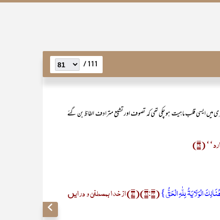
111 /
ری میں ایسی قلب ماہیت ہو چکی تھی کہ تصوف اور تشیع مترادف الفاظ بن گئے
‘ (۴۹)
الِکَ الْوَلَایَۃُ لِلّٰہِ الْحَقُّ}
(۱۸:۴۴)(۵۰) از خدا بمصطفیٰ و در ایں