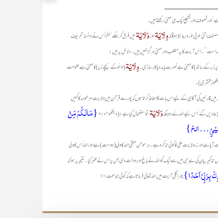
_____________
وِلَایَۃ
وَلَایَۃ
اور
میں فرق کر سکے‘ مگر اُس نے دانستہ تحریف
ن خداست‘‘۔ اس آیت کا یہ مطلب اور معنی ہرگز نہیں ہیں۔ دلائل یہ ہیں:
وِلَایَۃ
پر زبر کے ساتھ) کا معنی ہے نصرت یا مدد یا کارسازی۔
(وائو کے نیچے زیر) کا معنی ہے حکومت
(دیکھو زمخشری)۔
 میں قارئین کی آگاہی کے لیے اس بات کا اضافہ کرتا ہوں کہ پورے قرآن میں ولایت ِمزعومہ کا کہیں
وَلَایَۃ
{مَالَـکُمْ مِّنْ
بڑھا دیں گے‘ اس لیے اللہ نے دو جگہ
تو استعمال کیا ہے: (دیکھو۸:۷۲
ّنْ شَیْئٍ… الخ}
ت آیا ہے اور نہ ولایت ِعلی کا کوئی تذکرہ ہے۔ ہر مؤمن متقی اللہ کا ولی (دوست) ہے اور اللہ اُس کا ولی
ر بیان کی ہے جن میں سے ایک کو اللہ نے باغ اور دولت دی جس پر اس نے تکبر کیا۔ نتیجہ یہ ہوا کہ
ِکْ بِرَبِّیْ اَحَدًا}
پھر اگلی آیت میں اللہ تعالیٰ فرماتا ہے کہ کوئی جماعت >>