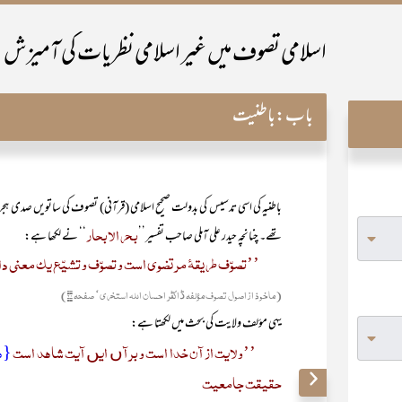
اسلامی تصوف میں غیر اسلامی نظریات کی آمیزش
باب:
باطنیت
باطنیہ کی اسی تدسیس کی بدولت صحیح اسلامی (قرآنی) تصوف کی ساتویں صدی ہج
بحر الابحار
تھے۔ چنانچہ حیدر علی آملی صاحب تفسیر’’
‘‘ نے لکھا ہے:
’’تصوّف طریقۂ مرتضوی است و تصوّف و تشیّع یک معنی دارد‘
(ماخوذ از اصول تصوف مؤلفہ ڈاکٹر احسان اللہ استخری‘ صفحہ ۲۰)
یہی مؤلف ولایت کی بحث میں لکھتا ہے:
’’ولایت از آن خدا است و برآں ایں آیت شاہد است
{ھُنَ
حقیقت جامعیت