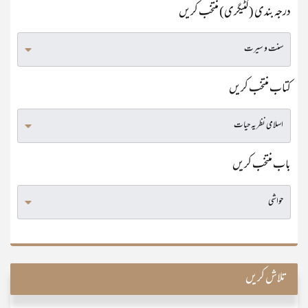
درجہ بندی (کٹیگری) منتخب کریں
کتاب منتخب کریں
باب منتخب کریں
تلاش کریں