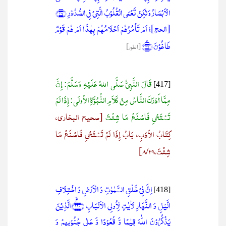
الۡاَبۡصَارُ وَ لٰکِنۡ تَعۡمَی الۡقُلُوۡبُ الَّتِیۡ فِی الصُّدُوۡرِ ﴿۴۶﴾
[الحج]؛ اَمۡ تَاۡمُرُہُمۡ اَحۡلَامُہُمۡ بِہٰذَاۤ اَمۡ ہُمۡ قَوۡمٌ
طَاغُوۡنَ ﴿ۚ۳۲﴾
[الطور]
قَالَ النَّبِيُّ صَلَّى اللهُ عَلَيْهِ وَسَلَّمَ: إِنَّ
[417]
مِمَّا أَدْرَكَ النَّاسُ مِنْ كَلاَمِ النُّبُوَّةِ الأُولَى: إِذَا لَمْ
تَسْتَحْيِ فَاصْنَعْ مَا شِئْتَ
[صحيح البخاري،
كِتَابُ الأَدَبِ، بَابُ إِذَا لَمْ تَسْتَحْيِ فَاصْنَعْ مَا
شِئْتَ، 8/29]
اِنَّ فِیۡ خَلۡقِ السَّمٰوٰتِ وَ الۡاَرۡضِ وَ اخۡتِلَافِ
[418]
الَّیۡلِ وَ النَّہَارِ لَاٰیٰتٍ لِّاُولِی الۡاَلۡبَابِ ﴿۱۹۰﴾ۚۙالَّذِیۡنَ
یَذۡکُرُوۡنَ اللّٰہَ قِیٰمًا وَّ قُعُوۡدًا وَّ عَلٰی جُنُوۡبِہِمۡ وَ