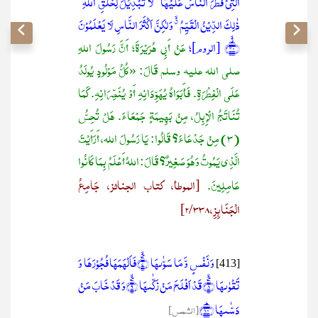
الَّتِیۡ فَطَرَ النَّاسَ عَلَیۡہَا ؕ لَا تَبۡدِیۡلَ لِخَلۡقِ اللّٰہِ ؕ
ذٰلِکَ الدِّیۡنُ الۡقَیِّمُ ٭ۙ وَ لٰکِنَّ اَکۡثَرَ النَّاسِ لَا یَعۡلَمُوۡنَ
﴿٭ۙ۳۰﴾
[الروم]؛
عَنْ أَبِي هُرَيْرَةَ؛ أَنَّ رَسُولَ اللهِ
صلى الله عليه وسلم قَالَ: «كُلُّ مَوْلُودٍ يُولَدُ
عَلَى الْفِطْرَةِ. فَأَبَوَاهُ يُهَوِّدَانِهِ أَوْ يُنَصِّرَانِهِ. كَمَا
تُنَاتَجُ الْإِبِلُ، مِنْ بَهِيمَةٍ جَمْعَاءَ. هَلْ تُحِسُّ
(3) مِنْ جَدْعَاءَ؟ قَالُوا: يَا رَسُولَ الله، أَرَأَيْتَ
الَّذِي يَمُوتُ وَهُوَ صَغِيرٌ؟ قَالَ: اللهُ أَعْلَمُ بِمَا كَانُوا
عَامِلِينَ.
[الموطأ، كتاب الجنائز، جَامِعُ
الْجَنَائِزِ، 2/338]
وَ نَفۡسٍ وَّ مَا سَوّٰىہَا ۪ۙ﴿۷﴾فَاَلۡہَمَہَا فُجُوۡرَہَا وَ
[413]
تَقۡوٰىہَا ۪ۙ﴿۸﴾قَدۡ اَفۡلَحَ مَنۡ زَکّٰىہَا ۪ۙ﴿۹﴾وَ قَدۡ خَابَ مَنۡ
دَسّٰىہَا ﴿ؕ۱۰﴾
[الشمس]