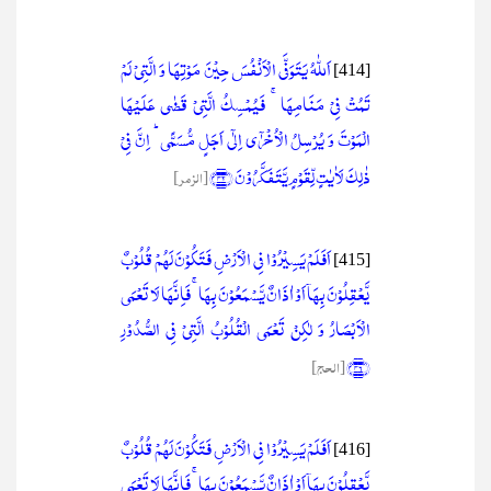
اَللّٰہُ یَتَوَفَّی الۡاَنۡفُسَ حِیۡنَ مَوۡتِہَا وَ الَّتِیۡ لَمۡ
[414]
تَمُتۡ فِیۡ مَنَامِہَا ۚ فَیُمۡسِکُ الَّتِیۡ قَضٰی عَلَیۡہَا
الۡمَوۡتَ وَ یُرۡسِلُ الۡاُخۡرٰۤی اِلٰۤی اَجَلٍ مُّسَمًّی ؕ اِنَّ فِیۡ
ذٰلِکَ لَاٰیٰتٍ لِّقَوۡمٍ یَّتَفَکَّرُوۡنَ ﴿۴۲﴾
[الزمر]
اَفَلَمۡ یَسِیۡرُوۡا فِی الۡاَرۡضِ فَتَکُوۡنَ لَہُمۡ قُلُوۡبٌ
[415]
یَّعۡقِلُوۡنَ بِہَاۤ اَوۡ اٰذَانٌ یَّسۡمَعُوۡنَ بِہَا ۚ فَاِنَّہَا لَا تَعۡمَی
الۡاَبۡصَارُ وَ لٰکِنۡ تَعۡمَی الۡقُلُوۡبُ الَّتِیۡ فِی الصُّدُوۡرِ
﴿۴۶﴾
[الحج]
اَفَلَمۡ یَسِیۡرُوۡا فِی الۡاَرۡضِ فَتَکُوۡنَ لَہُمۡ قُلُوۡبٌ
[416]
یَّعۡقِلُوۡنَ بِہَاۤ اَوۡ اٰذَانٌ یَّسۡمَعُوۡنَ بِہَا ۚ فَاِنَّہَا لَا تَعۡمَی