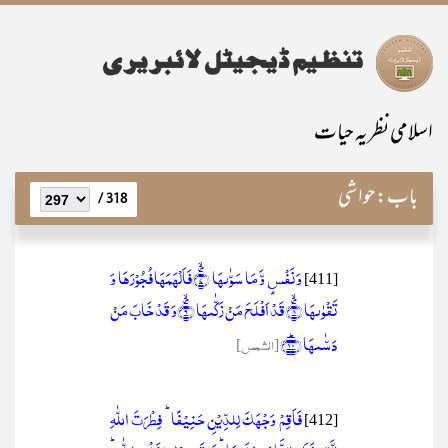
اسلامی نظریہ حیات
باب:
حواشی
318 /
وَ نَفۡسٍ وَّ مَا سَوّٰىہَا ۪ۙ﴿۷﴾فَاَلۡہَمَہَا فُجُوۡرَہَا وَ
[411]
تَقۡوٰىہَا ۪ۙ﴿۸﴾قَدۡ اَفۡلَحَ مَنۡ زَکّٰىہَا ۪ۙ﴿۹﴾وَ قَدۡ خَابَ مَنۡ
دَسّٰىہَا ﴿ؕ۱۰﴾
[الشمس]
فَاَقِمۡ وَجۡہَکَ لِلدِّیۡنِ حَنِیۡفًا ؕ فِطۡرَتَ اللّٰہِ
[412]