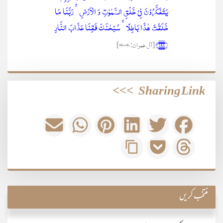
یَتَفَکَّرُوۡنَ فِیۡ خَلۡقِ السَّمٰوٰتِ وَ الۡاَرۡضِ ۚ رَبَّنَا مَا
خَلَقۡتَ ہٰذَا بَاطِلًا ۚ سُبۡحٰنَکَ فَقِنَا عَذَابَ النَّارِ
﴿۱۹۱﴾
[آل عمران: 190-191]
>>>
Sharing Link
منتخب کریں