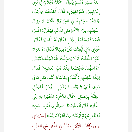
اللهُ عَلَيْهِ وَسَلَّمَ يَقُولُ: «كَانَ رَجُلَانِ فِي بَنِي
إِسْرَائِيلَ مُتَوَاخِيَيْنِ، فَكَانَ أَحَدُهُمَا يُذْنِبُ،
وَالْآخَرُ مُجْتَهِدٌ فِي الْعِبَادَةِ، فَكَانَ لَا يَزَالُ
الْمُجْتَهِدُ يَرَى الْآخَرَ عَلَى الذَّنْبِ فَيَقُولُ: أَقْصِرْ،
فَوَجَدَهُ يَوْمًا عَلَى ذَنْبٍ فَقَالَ لَهُ: أَقْصِرْ، فَقَالَ:
خَلِّنِي وَرَبِّي أَبُعِثْتَ عَلَيَّ رَقِيبًا؟ فَقَالَ: وَاللَّهِ لَا
يَغْفِرُ اللَّهُ لَكَ، أَوْ لَا يُدْخِلُكَ اللَّهُ الْجَنَّةَ، فَقَبَضَ
أَرْوَاحَهُمَا، فَاجْتَمَعَا عِنْدَ رَبِّ الْعَالَمِينَ فَقَالَ
لِهَذَا الْمُجْتَهِدِ: أَكُنْتَ بِي عَالِمًا، أَوْ كُنْتَ عَلَى مَا فِي
يَدِي قَادِرًا؟ وَقَالَ لِلْمُذْنِبِ: اذْهَبْ فَادْخُلِ
الْجَنَّةَ بِرَحْمَتِي، وَقَالَ لِلْآخَرِ: اذْهَبُوا بِهِ إِلَى
النَّارِ» قَالَ أَبُو هُرَيْرَةَ: «وَالَّذِي نَفْسِي بِيَدِهِ
لَتَكَلَّمَ بِكَلِمَةٍ أَوْبَقَتْ دُنْيَاهُ وَآخِرَتَهُ»
[سنن أبي
داود، كِتَاب الْأَدَبِ، بَابٌ فِي النَّهْيِ عَنِ البَغْيِ،