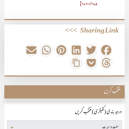
1/275-276]
>>>
Sharing Link
منتخب کریں
درجہ بندی (کٹیگری) منتخب کریں