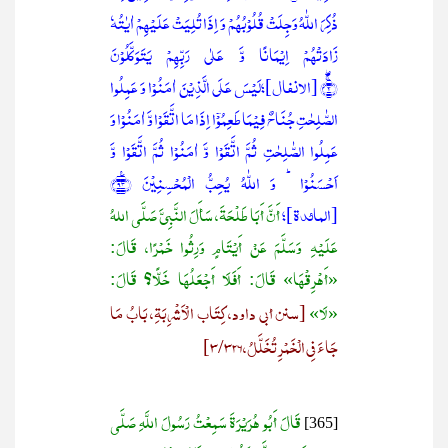
ذُکِرَ اللّٰہُ وَجِلَتۡ قُلُوۡبُہُمۡ وَ اِذَا تُلِیَتۡ عَلَیۡہِمۡ اٰیٰتُہٗ
زَادَتۡہُمۡ اِیۡمَانًا وَّ عَلٰی رَبِّہِمۡ یَتَوَکَّلُوۡنَ
ۚ﴿ۖ۲﴾ [الأنفال]؛لَیۡسَ عَلَی الَّذِیۡنَ اٰمَنُوۡا وَ عَمِلُوا
الصّٰلِحٰتِ جُنَاحٌ فِیۡمَا طَعِمُوۡۤا اِذَا مَا اتَّقَوۡا وَّ اٰمَنُوۡا وَ
عَمِلُوا الصّٰلِحٰتِ ثُمَّ اتَّقَوۡا وَّ اٰمَنُوۡا ثُمَّ اتَّقَوۡا وَّ
اَحۡسَنُوۡا ؕ وَ اللّٰہُ یُحِبُّ الۡمُحۡسِنِیۡنَ ﴿٪۹۳﴾
[المائدة]؛
أَنَّ أَبَا طَلْحَةَ، سَأَلَ النَّبِيَّ صَلَّى اللهُ
عَلَيْهِ وَسَلَّمَ عَنْ أَيْتَامٍ وَرِثُوا خَمْرًا، قَالَ:
«أَهْرِقْهَا» قَالَ: أَفَلَا أَجْعَلُهَا خَلًّا؟ قَالَ:
«لَا»
[سنن أبي داود، كِتَاب الْأَشْرِبَةِ، بَابُ مَا
جَاءَ فِي الْخَمْرِ تُخَلَّلُ، 3/326]
قَالَ أَبُو هُرَيْرَةَ سَمِعْتُ رَسُولَ اللَّهِ صَلَّى
[365]