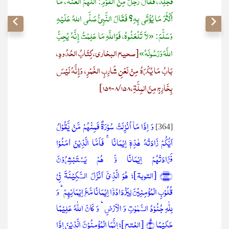
فَجُلِدَ، فَقَالَ رَجُلٌ مِنَ القَوْمِ: اللَّهُمَّ العَنْهُ، مَا
أَكْثَرَ مَا يُؤْتَى بِهِ؟ فَقَالَ النَّبِيُّ صَلَّى اللهُ عَلَيْهِ
وَسَلَّمَ: «لاَ تَلْعَنُوهُ، فَوَاللَّهِ مَا عَلِمْتُ إِنَّهُ يُحِبُّ
اللَّهَ وَرَسُولَهُ»
[صحيح البخاري، كِتَابُ الحُدُودِ،
بَابُ مَا يُكْرَهُ مِنْ لَعْنِ شَارِبِ الخَمْرِ، وَإِنَّهُ لَيْسَ
بِخَارِجٍ مِنَ المِلَّةِ، 8/158-159]
وَ اِذَا مَاۤ اُنۡزِلَتۡ سُوۡرَۃٌ فَمِنۡہُمۡ مَّنۡ یَّقُوۡلُ
[364]
اَیُّکُمۡ زَادَتۡہُ ہٰذِہٖۤ اِیۡمَانًا ۚ فَاَمَّا الَّذِیۡنَ اٰمَنُوۡا
فَزَادَتۡہُمۡ اِیۡمَانًا وَّ ہُمۡ یَسۡتَبۡشِرُوۡنَ
﴿۱۲۴﴾ [التوبة]؛ ہُوَ الَّذِیۡۤ اَنۡزَلَ السَّکِیۡنَۃَ فِیۡ
قُلُوۡبِ الۡمُؤۡمِنِیۡنَ لِیَزۡدَادُوۡۤا اِیۡمَانًا مَّعَ اِیۡمَانِہِمۡ ؕ وَ
لِلّٰہِ جُنُوۡدُ السَّمٰوٰتِ وَ الۡاَرۡضِ ؕ وَ کَانَ اللّٰہُ عَلِیۡمًا
حَکِیۡمًا ۙ﴿۴﴾ [الفتح]؛ اِنَّمَا الۡمُؤۡمِنُوۡنَ الَّذِیۡنَ اِذَا