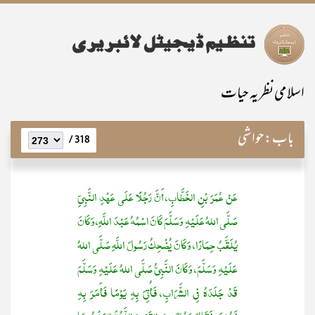
اسلامی نظریہ حیات
باب:
حواشی
318 /
عَنْ عُمَرَ بْنِ الخَطَّابِ، أَنَّ رَجُلًا عَلَى عَهْدِ النَّبِيِّ
صَلَّى اللهُ عَلَيْهِ وَسَلَّمَ كَانَ اسْمُهُ عَبْدَ اللَّهِ، وَكَانَ
يُلَقَّبُ حِمَارًا، وَكَانَ يُضْحِكُ رَسُولَ اللَّهِ صَلَّى اللهُ
عَلَيْهِ وَسَلَّمَ، وَكَانَ النَّبِيُّ صَلَّى اللهُ عَلَيْهِ وَسَلَّمَ
قَدْ جَلَدَهُ فِي الشَّرَابِ، فَأُتِيَ بِهِ يَوْمًا فَأَمَرَ بِهِ