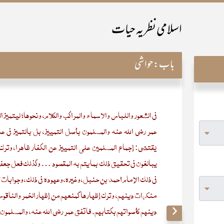
اسلامی نظریہ حیات
باب:
حواشی
في الشعور واللباس والأسماء والمراكب والكلام، ونحوها؛ ليتميز ا
عمر رضي الله عنه والمسلمون بأصل التمييز، بل بالتميز في 
يقتضي: إجماع المسلمين على التمييز عن الكفار ظاهرا، وترك
يبالغون في تحقيق ذلك بما يتم به المقصود … وكذلك فعل جعفر
في ذلك الإمام أحمد بن حنبل، وغيره، وعهوده في ذلك، وجوابات
منكرات دينهم، وترك إظهارها كمنعهم من إظهار الخمر والناقوس،
دينهم كأصواتهم بكتابهم. فاتفق عمر رضي الله عنه، والمسلمون م