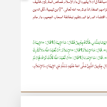
بالغة في أن لا يظهروا في دار الإسلام خصائص المشركين، فكيف
لزامهم الصغار الذي شرعه الله تعالى.“ [ابن تيمية، تقي الدين
باس أحمد بن عبد الحليم الحنبلي (المتوفى: 728هـ)، اقتضاء الصراط المستقيم لمخالفة أصحاب الجحيم، دار عالم
ارِزًا يَوْمًا لِلنَّاسِ، فَأَتَاهُ جِبْرِيلُ فَقَالَ: مَا الإِيمَانُ؟ قَالَ: «الإِيمَانُ
ْبَعْثِ». قَالَ: مَا الإِسْلاَمُ؟ قَالَ: «الإِسْلاَمُ: أَنْ تَعْبُدَ اللَّهَ، وَلاَ تُشْرِكَ
نَ». قَالَ: مَا الإِحْسَانُ؟ قَالَ: «أَنْ تَعْبُدَ اللَّهَ كَأَنَّكَ تَرَاهُ، فَإِنْ لَمْ
رِيلَ النَّبِيَّ صَلَّى اللهُ عَلَيْهِ وَسَلَّمَ عَنِ الإِيمَانِ، وَالإِسْلاَمِ،