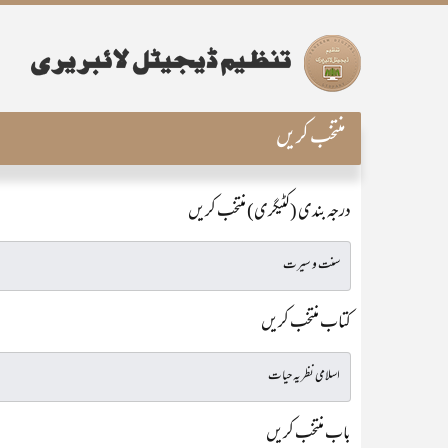
منتخب کریں
درجہ بندی (کٹیگری) منتخب کریں
کتاب منتخب کریں
باب منتخب کریں