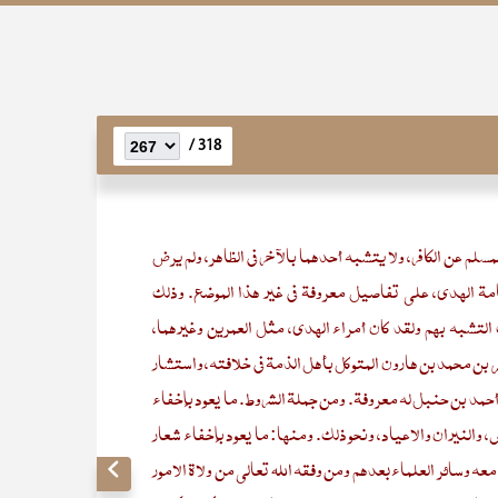
318 /
لمسلم عن الكافر، ولا يتشبه أحدهما بالآخر في الظاهر، ولم يرض
عامة الهدي، على تفاصيل معروفة في غير هذا الموضع. وذلك
 التشبه بهم ولقد كان أمراء الهدى، مثل العمرين وغيرهما،
 بن محمد بن هارون المتوكل بأهل الذمة في خلافته، واستشار
 أحمد بن حنبل له معروفة. ومن جملة الشروط. ما يعود بإخفاء
 والنيران والأعياد، ونحو ذلك. ومنها: ما يعود بإخفاء شعار
عه وسائر العلماء بعدهم ومن وفقه الله تعالى من ولاة الأمور