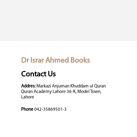
Dr Israr Ahmed Books
Contact Us
Addres:
Markazi Anjuman Khuddam ul Quran
Quran Academy Lahore 36-K, Model Town,
Lahore
Phone
042-35869501-3