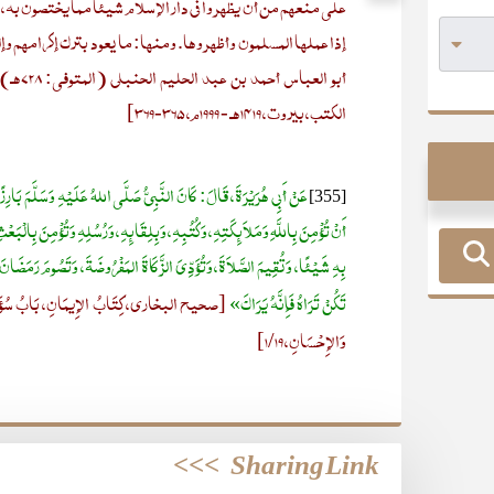
على منعهم من أن يظهروا في دار الإسلام شيئا مما يختصون به، م
إذا عملها المسلمون وأظهروها. ومنها: ما يعود بترك إكرامهم وإ
أبو الع
الكتب، بيروت، 1419هـ - 1999م، 365-369]
عَنْ أَبِي هُرَيْرَةَ، قَالَ: كَانَ النَّبِيُّ صَلَّى اللهُ عَلَيْهِ وَسَلَّمَ بَ
[355]
أَنْ تُؤْمِنَ بِاللَّهِ وَمَلاَئِكَتِهِ، وَكُتُبِهِ، وَبِلِقَائِهِ، وَرُسُلِهِ وَتُؤْمِنَ بِال
بِهِ شَيْئًا، وَتُقِيمَ الصَّلاَةَ، وَتُؤَدِّيَ الزَّكَاةَ المَفْرُوضَةَ، وَتَصُومَ رَمَضَا
تَكُنْ تَرَاهُ فَإِنَّهُ يَرَاكَ»
[صحيح البخاري، كِتَابُ الإِيمَانِ، بَابُ سُؤَالِ جِبْ
وَالإِحْسَانِ، 1/19]
>>>
Sharing Link