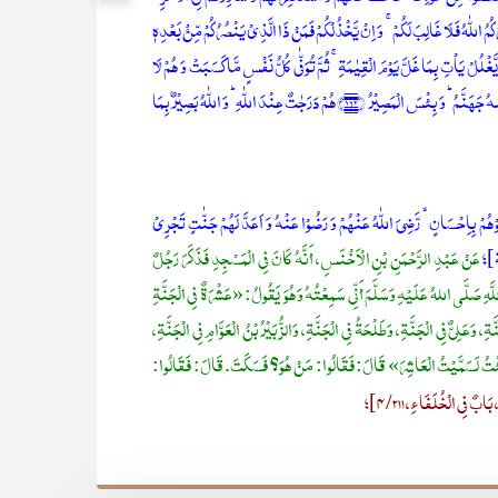
 عَلَی اللّٰہِ ؕ اِنَّ اللّٰہَ یُحِبُّ الۡمُتَوَکِّلِیۡنَ ﴿۱۵۹﴾اِنۡ یَّنۡصُرۡکُمُ اللّٰہُ فَلَا غَالِبَ لَکُمۡ ۚ وَ اِنۡ یَّخۡذُلۡکُمۡ فَمَنۡ ذَا الَّذِیۡ یَنۡصُرُکُمۡ مِّنۡۢ بَعۡدِہٖ
نَ لِنَبِیٍّ اَنۡ یَّغُلَّ ؕ وَ مَنۡ یَّغۡلُلۡ یَاۡتِ بِمَا غَلَّ یَوۡمَ الۡقِیٰمَۃِ ۚ ثُمَّ تُوَفّٰی کُلُّ نَفۡسٍ مَّا کَسَبَتۡ وَ ہُمۡ لَا
یُظۡلَمُوۡنَ ﴿۱۶۱﴾اَفَمَنِ اتَّبَعَ رِضۡوَانَ اللّٰہِ کَمَنۡۢ بَآءَ بِسَخَطٍ مِّنَ اللّٰہِ وَ مَاۡوٰىہُ جَہَنَّمُ ؕ وَ بِئۡسَ الۡمَصِیۡرُ ﴿۱۶۲﴾ہُمۡ دَرَجٰتٌ عِنۡدَ اللّٰہِ ؕ وَ اللّٰہُ بَصِیۡرٌۢ بِمَا
ُوۡہُمۡ بِاِحۡسَانٍ ۙ رَّضِیَ اللّٰہُ عَنۡہُمۡ وَ رَضُوۡا عَنۡہُ وَ اَعَدَّ لَہُمۡ جَنّٰتٍ تَجۡرِیۡ
]؛
عَنْ عَبْدِ الرَّحْمَنِ بْنِ الْأَخْنَسِ، أَنَّهُ كَانَ فِي الْمَسْجِدِ فَذَكَرَ رَجُلٌ
ِ صَلَّى اللهُ عَلَيْهِ وَسَلَّمَ أَنِّي سَمِعْتُهُ وَهُوَ يَقُولُ: «عَشْرَةٌ فِي الْجَنَّةِ
َةِ، وَعَلِيٌّ فِي الْجَنَّةِ، وَطَلْحَةُ فِي الْجَنَّةِ، وَالزُّبَيْرُ بْنُ الْعَوَّامِ فِي الْجَنَّةِ،
وْ شِئْتُ لَسَمَّيْتُ الْعَاشِرَ» قَالَ: فَقَالُوا: مَنْ هُوَ؟ فَسَكَتَ. قَالَ: فَقَالُوا:
ِي الْخُلَفَاءِ، 4/211]؛