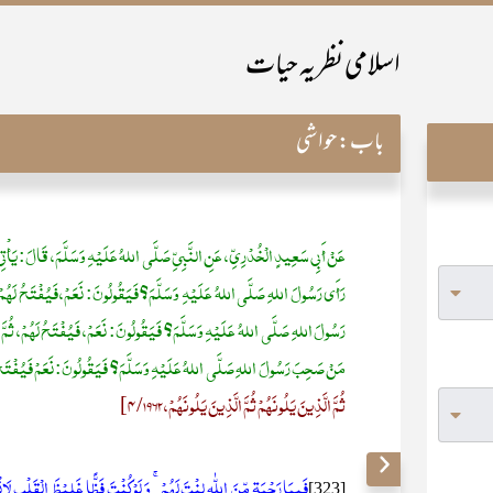
اسلامی نظریہ حیات
باب:
حواشی
عَنْ أَبِي سَعِيدٍ الْخُدْرِيِّ، عَنِ النَّبِيِّ صَلَّى اللهُ عَلَيْهِ وَسَلَّمَ، قَالَ: يَأ
رَأَى رَسُولَ اللهِ صَلَّى اللهُ عَلَيْهِ وَسَلَّمَ؟ فَيَقُولُونَ: نَعَمْ، فَيُفْتَحُ لَهُ
رَسُولَ اللهِ صَلَّى اللهُ عَلَيْهِ وَسَلَّمَ؟ فَيَقُولُونَ: نَعَمْ، فَيُفْتَحُ لَهُمْ، ثُ
مَنْ صَحِبَ رَسُولَ اللهِ صَلَّى اللهُ عَلَيْهِ وَسَلَّمَ؟ فَيَقُولُونَ: نَعَمْ فَيُفْتَحُ
ثُمَّ الَّذِينَ يَلُونَهُمْ ثُمَّ الَّذِينَ يَلُونَهُمْ، 4/1962]
فَبِمَا رَحۡمَۃٍ مِّنَ اللّٰہِ لِنۡتَ لَہُمۡ ۚ وَ لَوۡ کُنۡتَ فَظًّا غَلِیۡظَ الۡقَلۡبِ ل
[323]