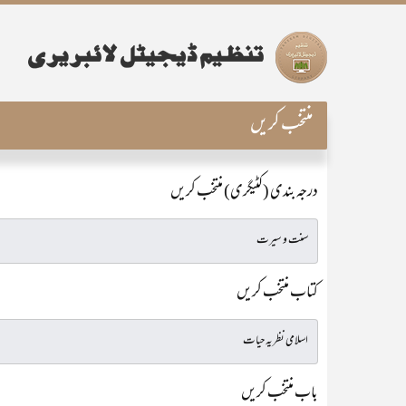
منتخب کریں
درجہ بندی (کٹیگری) منتخب کریں
کتاب منتخب کریں
باب منتخب کریں