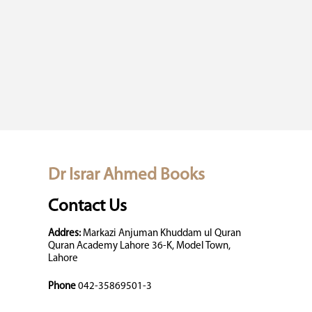
Dr Israr Ahmed Books
Contact Us
Addres:
Markazi Anjuman Khuddam ul Quran
Quran Academy Lahore 36-K, Model Town,
Lahore
Phone
042-35869501-3