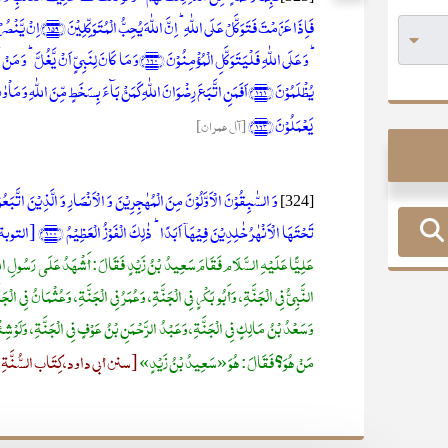
فَاِذَا عَزَمۡتَ فَتَوَکَّلۡ
ؕ وَ عَلَی اللّٰہِ فَلۡیَتَوَکَّلِ الۡمُؤۡمِنُوۡنَ ﴿۱۶۰﴾وَ مَا کَا
یَعۡمَلُوۡنَ ﴿۱۶۳﴾
[آل عمران]
وَ السّٰبِقُوۡنَ الۡاَوَّلُوۡنَ مِنَ الۡمُہٰجِرِیۡنَ وَ الۡاَنۡصَارِ وَ الَّذِیۡنَ اتَّبَع
[324]
تَحۡتَہَا الۡاَنۡہٰرُ خٰلِدِیۡنَ فِیۡہَاۤ اَبَدًا ؕ ذٰلِکَ الۡفَوۡزُ الۡعَظِیۡمُ ﴿۱۰۰﴾
[التوبة
عَلِيًّا عَلَيْهِ السَّلَام فَقَامَ سَعِيدُ بْنُ زَيْدٍ فَقَالَ: أَشْهَدُ عَلَى رَسُولِ اللَّه
النَّبِيُّ فِي الْجَنَّةِ، وَأَبُو بَكْرٍ فِي الْجَنَّةِ، وَعُمَرُ فِي الْجَنَّةِ، وَعُثْمَانُ فِي الْجَنّ
وَسَعْدُ بْنُ مَالِكٍ فِي الْجَنَّةِ، وَعَبْدُ الرَّحْمَنِ بْنُ عَوْفٍ فِي الْجَنَّةِ، وَلَ
مَنْ هُوَ؟ فَقَالَ: هُوَ «سَعِيدُ بْنُ زَيْدٍ»
[سنن أبي داود، كِتَاب السُّنَّةِ، بَابٌ ف