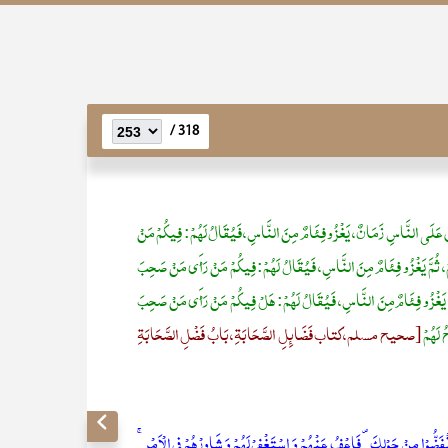
318 /
ْتِي عَلَى النَّاسِ زَمَانٌ، يَغْزُو فِئَامٌ مِنَ النَّاسِ، فَيُقَالُ لَهُمْ: فِيكُمْ مَنْ
مْ، ثُمَّ يَغْزُو فِئَامٌ مِنَ النَّاسِ، فَيُقَالُ لَهُمْ: فِيكُمْ مَنْ رَأَى مَنْ صَحِبَ
مَّ يَغْزُو فِئَامٌ مِنَ النَّاسِ، فَيُقَالُ لَهُمْ: هَلْ فِيكُمْ مَنْ رَأَى مَنْ صَحِبَ
 لَهُمْ
[صحيح مسلم، كتاب فَضَائِلِ الصَّحَابَةِ، بَابُ فَضْلِ الصَّحَابَةِ
َانۡفَضُّوۡا مِنۡ حَوۡلِکَ ۪ فَاعۡفُ عَنۡہُمۡ وَ اسۡتَغۡفِرۡ لَہُمۡ وَ شَاوِرۡہُمۡ فِی الۡاَمۡرِ ۚ