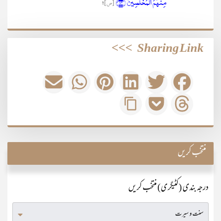
مِنۡہُمُ الۡمُخۡلَصِیۡنَ ﴿۸۳﴾
[ص]
؛
>>>
Sharing Link
منتخب کریں
درجہ بندی (کٹیگری) منتخب کریں