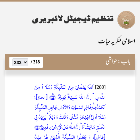
اسلامی نظریہ حیات
باب:
حواشی
318 /
اَللّٰہُ یَصۡطَفِیۡ مِنَ الۡمَلٰٓئِکَۃِ رُسُلًا وَّ مِنَ
[280]
النَّاسِ ؕ اِنَّ اللّٰہَ سَمِیۡعٌۢ بَصِیۡرٌ ﴿ۚ۷۵﴾ [الحج]؛
اَلۡحَمۡدُ لِلّٰہِ فَاطِرِ السَّمٰوٰتِ وَ الۡاَرۡضِ جَاعِلِ الۡمَلٰٓئِکَۃِ
رُسُلًا اُولِیۡۤ اَجۡنِحَۃٍ مَّثۡنٰی وَ ثُلٰثَ وَ رُبٰعَ ؕ یَزِیۡدُ فِی
الۡخَلۡقِ مَا یَشَآءُ ؕ اِنَّ اللّٰہَ عَلٰی کُلِّ شَیۡءٍ قَدِیۡرٌ ﴿۱﴾
[فاطر]؛ وَ جَعَلُوا الۡمَلٰٓئِکَۃَ الَّذِیۡنَ ہُمۡ عِبٰدُ