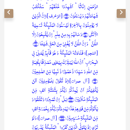
الرَّحۡمٰنِ اِنَاثًا ؕ اَشَہِدُوۡا خَلۡقَہُمۡ ؕ سَتُکۡتَبُ
شَہَادَتُہُمۡ وَ یُسۡـَٔلُوۡنَ ﴿۱۹﴾ [الزخرف]؛اِنَّ الَّذِیۡنَ
لَا یُؤۡمِنُوۡنَ بِالۡاٰخِرَۃِ لَیُسَمُّوۡنَ الۡمَلٰٓئِکَۃَ تَسۡمِیَۃَ
الۡاُنۡثٰی ﴿۲۷﴾وَ مَا لَہُمۡ بِہٖ مِنۡ عِلۡمٍ ؕ اِنۡ یَّتَّبِعُوۡنَ اِلَّا
الظَّنَّ ۚ وَ اِنَّ الظَّنَّ لَا یُغۡنِیۡ مِنَ الۡحَقِّ شَیۡئًا ﴿ۚ۲۸﴾
[النجم]؛ فَنَادَتۡہُ الۡمَلٰٓئِکَۃُ وَ ہُوَ قَآئِمٌ یُّصَلِّیۡ فِی
الۡمِحۡرَابِ ۙ اَنَّ اللّٰہَ یُبَشِّرُکَ بِیَحۡیٰی مُصَدِّقًۢا بِکَلِمَۃٍ
مِّنَ اللّٰہِ وَ سَیِّدًا وَّ حَصُوۡرًا وَّ نَبِیًّا مِّنَ الصّٰلِحِیۡنَ
﴿۳۹﴾ [آل عمران]؛اِذۡ تَقُوۡلُ لِلۡمُؤۡمِنِیۡنَ اَلَنۡ
یَّکۡفِیَکُمۡ اَنۡ یُّمِدَّکُمۡ رَبُّکُمۡ بِثَلٰثَۃِ اٰلٰفٍ مِّنَ
الۡمَلٰٓئِکَۃِ مُنۡزَلِیۡنَ ﴿۱۲۴﴾ؕبَلٰۤی ۙ اِنۡ تَصۡبِرُوۡا وَ تَتَّقُوۡا وَ
یَاۡتُوۡکُمۡ مِّنۡ فَوۡرِہِمۡ ہٰذَا یُمۡدِدۡکُمۡ رَبُّکُمۡ بِخَمۡسَۃِ اٰلٰفٍ
مِّنَ الۡمَلٰٓئِکَۃِ مُسَوِّمِیۡنَ ﴿۱۲۵﴾ [آل عمران]؛ وَ لَوۡ
تَرٰۤی اِذۡ یَتَوَفَّی الَّذِیۡنَ کَفَرُوا ۙ الۡمَلٰٓئِکَۃُ یَضۡرِبُوۡنَ