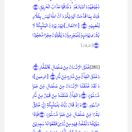
وُجُوۡہَہُمۡ وَ اَدۡبَارَہُمۡ ۚ وَ ذُوۡقُوۡا عَذَابَ الۡحَرِیۡقِ ﴿۵۰﴾
ذٰلِکَ بِمَا قَدَّمَتۡ اَیۡدِیۡکُمۡ وَ اَنَّ اللّٰہَ لَیۡسَ بِظَلَّامٍ
لِّلۡعَبِیۡدِ ﴿ۙ۵۱﴾ [الأنفال]؛یَوۡمَ یَرَوۡنَ الۡمَلٰٓئِکَۃَ لَا
بُشۡرٰی یَوۡمَئِذٍ لِّلۡمُجۡرِمِیۡنَ وَ یَقُوۡلُوۡنَ حِجۡرًا مَّحۡجُوۡرًا
﴿۲۲﴾
[الفرقان]
خَلَقَ الۡاِنۡسَانَ مِنۡ صَلۡصَالٍ کَالۡفَخَّارِ ﴿ۙ۱۴﴾
[281]
وَ خَلَقَ الۡجَآنَّ مِنۡ مَّارِجٍ مِّنۡ نَّارٍ ﴿ۚ۱۵﴾
[الرحمن]؛
وَ لَقَدۡ خَلَقۡنَا الۡاِنۡسَانَ مِنۡ صَلۡصَالٍ مِّنۡ حَمَاٍ
مَّسۡنُوۡنٍ ﴿ۚ۲۶﴾وَ الۡجَآنَّ خَلَقۡنٰہُ مِنۡ قَبۡلُ مِنۡ نَّارِ
السَّمُوۡمِ ﴿۲۷﴾وَ اِذۡ قَالَ رَبُّکَ لِلۡمَلٰٓئِکَۃِ اِنِّیۡ خَالِقٌۢ
بَشَرًا مِّنۡ صَلۡصَالٍ مِّنۡ حَمَاٍ مَّسۡنُوۡنٍ ﴿۲۸﴾فَاِذَا
سَوَّیۡتُہٗ وَ نَفَخۡتُ فِیۡہِ مِنۡ رُّوۡحِیۡ فَقَعُوۡا لَہٗ سٰجِدِیۡنَ