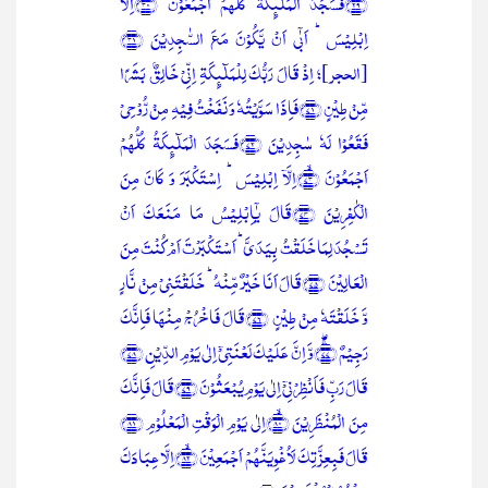
﴿۲۹﴾فَسَجَدَ الۡمَلٰٓئِکَۃُ کُلُّہُمۡ اَجۡمَعُوۡنَ ﴿ۙ۳۰﴾اِلَّاۤ
اِبۡلِیۡسَ ؕ اَبٰۤی اَنۡ یَّکُوۡنَ مَعَ السّٰجِدِیۡنَ ﴿۳۱﴾
[الحجر]؛ اِذۡ قَالَ رَبُّکَ لِلۡمَلٰٓئِکَۃِ اِنِّیۡ خَالِقٌۢ بَشَرًا
مِّنۡ طِیۡنٍ ﴿۷۱﴾فَاِذَا سَوَّیۡتُہٗ وَ نَفَخۡتُ فِیۡہِ مِنۡ رُّوۡحِیۡ
فَقَعُوۡا لَہٗ سٰجِدِیۡنَ ﴿۷۲﴾فَسَجَدَ الۡمَلٰٓئِکَۃُ کُلُّہُمۡ
اَجۡمَعُوۡنَ ﴿ۙ۷۳﴾اِلَّاۤ اِبۡلِیۡسَ ؕ اِسۡتَکۡبَرَ وَ کَانَ مِنَ
الۡکٰفِرِیۡنَ ﴿۷۴﴾قَالَ یٰۤاِبۡلِیۡسُ مَا مَنَعَکَ اَنۡ
تَسۡجُدَ لِمَا خَلَقۡتُ بِیَدَیَّ ؕ اَسۡتَکۡبَرۡتَ اَمۡ کُنۡتَ مِنَ
الۡعَالِیۡنَ ﴿۷۵﴾قَالَ اَنَا خَیۡرٌ مِّنۡہُ ؕ خَلَقۡتَنِیۡ مِنۡ نَّارٍ
وَّ خَلَقۡتَہٗ مِنۡ طِیۡنٍ ﴿۷۶﴾قَالَ فَاخۡرُجۡ مِنۡہَا فَاِنَّکَ
رَجِیۡمٌ ﴿ۚۖ۷۷﴾وَّ اِنَّ عَلَیۡکَ لَعۡنَتِیۡۤ اِلٰی یَوۡمِ الدِّیۡنِ ﴿۷۸﴾
قَالَ رَبِّ فَاَنۡظِرۡنِیۡۤ اِلٰی یَوۡمِ یُبۡعَثُوۡنَ ﴿۷۹﴾قَالَ فَاِنَّکَ
مِنَ الۡمُنۡظَرِیۡنَ ﴿ۙ۸۰﴾اِلٰی یَوۡمِ الۡوَقۡتِ الۡمَعۡلُوۡمِ ﴿۸۱﴾
قَالَ فَبِعِزَّتِکَ لَاُغۡوِیَنَّہُمۡ اَجۡمَعِیۡنَ ﴿ۙ۸۲﴾اِلَّا عِبَادَکَ