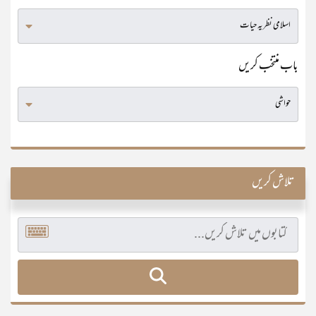
باب منتخب کریں
تلاش کریں