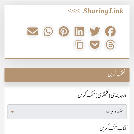
>>>
Sharing Link
منتخب کریں
درجہ بندی (کٹیگری) منتخب کریں
کتاب منتخب کریں