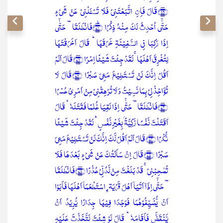
﴿۶۹﴾قَالَ فَاِنِ اتَّبَعۡتَنِیۡ فَلَا تَسۡـَٔلۡنِیۡ عَنۡ شَیۡءٍ
حَتّٰۤی اُحۡدِثَ لَکَ مِنۡہُ ذِکۡرًا ﴿٪۷۰﴾فَانۡطَلَقَا ٝ حَتّٰۤی
اِذَا رَکِبَا فِی السَّفِیۡنَۃِ خَرَقَہَا ؕ قَالَ اَخَرَقۡتَہَا
لِتُغۡرِقَ اَہۡلَہَا ۚ لَقَدۡ جِئۡتَ شَیۡئًا اِمۡرًا ﴿۷۱﴾قَالَ اَلَمۡ
اَقُلۡ اِنَّکَ لَنۡ تَسۡتَطِیۡعَ مَعِیَ صَبۡرًا ﴿۷۲﴾قَالَ لَا
تُؤَاخِذۡنِیۡ بِمَا نَسِیۡتُ وَ لَا تُرۡہِقۡنِیۡ مِنۡ اَمۡرِیۡ عُسۡرًا
﴿۷۳﴾فَانۡطَلَقَا ٝ حَتّٰۤی اِذَا لَقِیَا غُلٰمًا فَقَتَلَہٗ ۙ قَالَ
اَقَتَلۡتَ نَفۡسًا زَکِیَّۃًۢ بِغَیۡرِ نَفۡسٍ ؕ لَقَدۡ جِئۡتَ شَیۡئًا
نُّکۡرًا ﴿۷۴﴾قَالَ اَلَمۡ اَقُلۡ لَّکَ اِنَّکَ لَنۡ تَسۡتَطِیۡعَ مَعِیَ
صَبۡرًا ﴿۷۵﴾قَالَ اِنۡ سَاَلۡتُکَ عَنۡ شَیۡءٍۭ بَعۡدَہَا فَلَا
تُصٰحِبۡنِیۡ ۚ قَدۡ بَلَغۡتَ مِنۡ لَّدُنِّیۡ عُذۡرًا ﴿۷۶﴾فَانۡطَلَقَا
ٝ حَتّٰۤی اِذَاۤ اَتَیَاۤ اَہۡلَ قَرۡیَۃِۣ اسۡتَطۡعَمَاۤ اَہۡلَہَا فَاَبَوۡا
اَنۡ یُّضَیِّفُوۡہُمَا فَوَجَدَا فِیۡہَا جِدَارًا یُّرِیۡدُ اَنۡ
یَّنۡقَضَّ فَاَقَامَہٗ ؕ قَالَ لَوۡ شِئۡتَ لَتَّخَذۡتَ عَلَیۡہِ