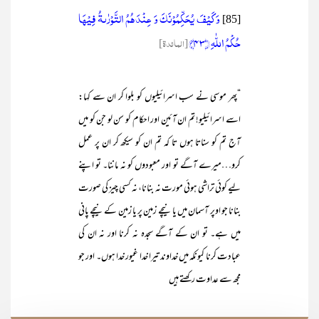
وَ کَیۡفَ یُحَکِّمُوۡنَکَ وَ عِنۡدَہُمُ التَّوۡرٰىۃُ فِیۡہَا
[85]
حُکۡمُ اللّٰہِ ﴿
43
﴾
[المائدة]
“پھر موسی نے سب اسرائیلیوں کو بلوا کر ان سے کہا:
اسے اسرائیلیو! تم ان آئین اور احکام کو سن لو جن کو میں
آج تم کو سناتا ہوں تا کہ تم ان کو سیکھ کر ان پر عمل
کرو…میرے آگے تو اور معبودوں کو نہ ماننا۔ تو اپنے
لیے کوئی تراشی ہوئی مورت نہ بنانا، نہ کسی چیز کی صورت
بنانا جو اوپر آسمان میں یا نیچے زمین پر یا زمین کے نیچے پانی
میں ہے۔ تو ان کے آگے سجدہ نہ کرنا اور نہ ان کی
عبادت کرنا کیونکہ میں خداوند تیرا خدا غیور خدا ہوں۔ اور جو
مجھ سے عداوت رکھتے ہیں