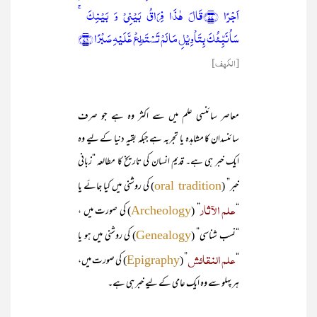
اَجۡرًا ﴿۷۷﴾قَالَ ہٰذَا فِرَاقُ بَیۡنِیۡ وَ بَیۡنِکَ ۚ
سَاُنَبِّئُکَ بِتَاۡوِیۡلِ مَا لَمۡ تَسۡتَطِعۡ عَّلَیۡہِ صَبۡرًا ﴿۷۸﴾
[الكهف]
معاصر سائنسی علم میں سے اکثر وہ ہے جو صرف
سائنسدان کا مشاہدہ یا تجربہ ہے جبکہ بقیہ دنیا کے لیے وہ
ایک خبر ہی ہے۔ قدیم انسان کی تاریخ کا مطالعہ “زبانی
خبر” (
) کی روشنی میں کیا جائے یا
oral tradition
علم الآثار
“
” (
) کی صورت میں ،
Archeology
“نسب شناسی” (
) کی روشنی میں ہو یا
Genealogy
علم النقائش
“
” (
) کی صورت میں،
Epigraphy
ہر پہلو سے وہ ایک عامی کے لیے خبر ہی ہے۔