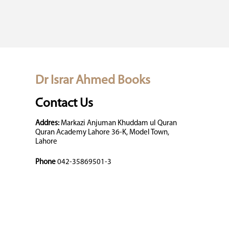
Dr Israr Ahmed Books
Contact Us
Addres:
Markazi Anjuman Khuddam ul Quran
Quran Academy Lahore 36-K, Model Town,
Lahore
Phone
042-35869501-3