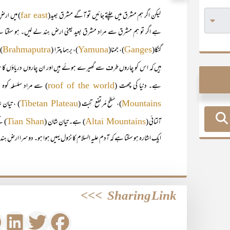
لیکن اگر ہم مشرق میں چلتے جائیں تو آگے مشرق بعید(
) میں ارضِ
far east
ہے اگر تو ہم مشرق سے مراد مشرق بعید یعنی ارض ہند لے لیں۔ ہو سکتا ہے
گنگا(
)، جمنا(
)، برہما پترا (
)ا
Brahmaputra
Yamuna
Ganges
ہیں کہ اس کو چاروں طرف سے گھیرے ہوئے ہیں اور ان چاروں دریاؤں کا م
ہے۔ دنیا کی چھت (
) سے مراد سلسلہ کوہ پ
roof of the world
)، سَطَح مُرتفع تِبّت (
) ، تیان 
Tibetan Plateau
Mountains
آلتائی (
) ہے۔ تیان شان (
) ک
Tian Shan
Altai Mountains
ایک اشارہ ہو سکتا ہے کہ آدم علیہ السلام کا نزول یہیں ہوا ہو۔ دوسرا ارضِ ہند میں
>>>
Sharing Link