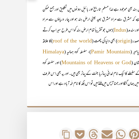
 ہند بھی موجود ہے لہذا مسلم تاریخ اور بائبل دونوں میں تطبیق اور جمع ممکن
 کہ مشرق سے مراد مشرق بعید یعنی ارض ہند ہو اور چار دریاؤں سے مراد
ور سندھ (
)ہوں جو تقریباً تمام ارض ہند کو اس طرح سیراب کرتے
Indus
صدر (
) بھی دنیا کی چھت (
)کا عِلاقہ
roof of the world
origin
امیر (
)، سلسلہ کوہ ہِمالیہ (
Himalaya
Pamir Mountains
شان (
) اور سلسلہ کوہ
Mountains of Heavens or God
ے سلسلے کا ایک نام خدائی پہاڑ یا جنت کے پہاڑ بھی ہیں۔ اور یہ بھی اِس طرف
 جہاں گنگا اور جمنا آپس میں ملتے ہیں تو اس جگہ کا نام الٰہ آباد ہے اور اس