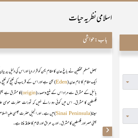
اسلامی نظریہ حیات
باب:
حواشی
بعض مسلم محققین نے باغِ عدن کا مقام یمن کو قرار دیا اور اس کی دلیل یہ بیا
ایک مقام کا نام عدن (
) بھی ہے اور اس کے قریب کی خلیج کو خلیج 
Eden
بائبل کے مشرق سے مراد اس کے منبع ومصدر (
)کا مشرق ہے یعنی
origin
فِلِسطین کا مشرق۔ اس میں کوئی دو رائے نہیں کہ تورات حضرت موسی علیہ 
سِینا(
) میں ہے۔ اور انجیل حضرت عیسی علیہ السلام
Sinai Peninsula
یعنی مصر اور فِلِسطین کا مشرق۔ اور یہ عراق اور شام کا علاقہ بنتا ہے۔