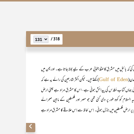
318 /
ن کی کہ بائبل میں مشرق کا لفظ جنوبی عرب کے لیے بولا جاتا ہے۔ اور یمن میں
عدن(
) کہتے ہیں۔ لیکن اکثر شارحین کی رائے یہ ہے کہ
Gulf of Eden
 جہاں کتابِ مُقَدّس کی پیدائش ہوئی ہے، اس کا مشرق مراد ہے یعنی ارضِ
السلام کو کوہِ طور پر دی گئی تھی جو مصر اور فلسطین کے مابین صحرائے
 پر ارضِ فلسطین میں نازل ہوئی۔ اِس لحاظ سے اِس علاقے کا مشرق مراد ہے