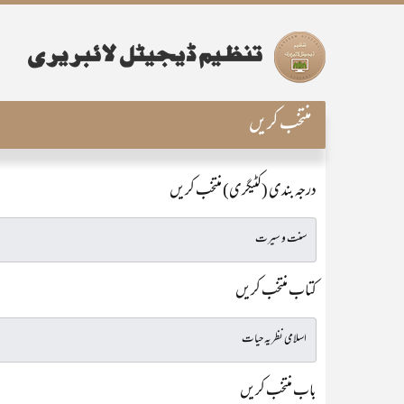
منتخب کریں
درجہ بندی (کٹیگری) منتخب کریں
کتاب منتخب کریں
باب منتخب کریں