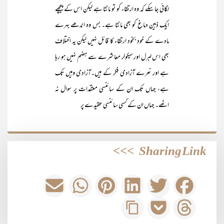
لگائی جا سکے کہ وہ ارتقاء کو تو مانتا ہے لیکن اس کے پیچھے
ایک ذہین دماغ کو بھی مانتا ہے۔ بس وہ اندھے بہرے
مادے کے خود بخود ارتقاء کا قائل نہیں لیکن یہ اختلاف
بھی اس لبرل اور سیکولر معاشرے سے ہضم نہیں ہو رہا
ہے اور نعرے آزادی فکر کے ہیں۔آزادی وہیں تک
ہے، جہاں تک ان کے سائنسی معتقدات پر سوال نہ
اٹھے۔ جہاں ان کے کسی سائنسی عقیدے پر
>>>
Sharing Link