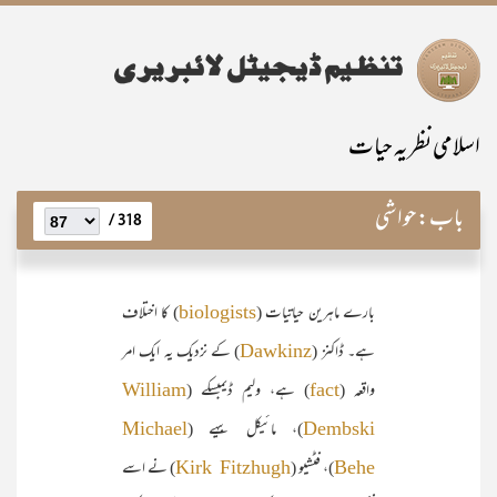
اسلامی نظریہ حیات
باب:
حواشی
318 /
بارے ماہرین حیاتیات (
) کا اختلاف
biologists
ہے۔ ڈاکنز (
) کے نزدیک یہ ایک امر
Dawkinz
واقعہ (
) ہے، ولیم ڈیمبسکے (
William
fact
)، مائیکل بیہے (
Michael
Dembski
)، فٹشیو (
) نے اسے
Kirk Fitzhugh
Behe