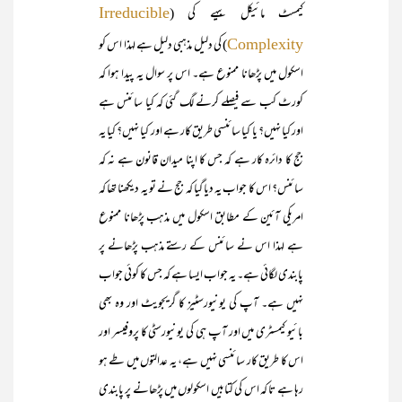
کیمسٹ مائیکل بیہے کی (
Irreducible
) کی دلیل مذہبی دلیل ہے لہذا اس کو
Complexity
اسکول میں پڑھانا ممنوع ہے۔ اس پر سوال یہ پیدا ہوا کہ
کورٹ کب سے فیصلے کرنے لگ گئی کہ کیا سائنس ہے
اور کیا نہیں؟ یا کیا سائنسی طریق کار ہے اور کیا نہیں؟ کیا یہ
جج کا دائرہ کار ہے کہ جس کا اپنا میدان قانون ہے نہ کہ
سائنس؟ اس کا جواب یہ دیا گیا کہ جج نے تو یہ دیکھنا تھا کہ
امریکی آئین کے مطابق اسکول میں مذہب پڑھانا ممنوع
ہے لہذا اس نے سائنس کے رستے مذہب پڑھانے پر
پابندی لگائی ہے۔ یہ جواب ایسا ہے کہ جس کا کوئی جواب
نہیں ہے۔ آپ کی یونیورسٹیز کا گریجویٹ اور وہ بھی
بائیو کیمسٹری میں اور آپ ہی کی یونیورسٹی کا پروفیسر اور
اس کا طریق کار سائنسی نہیں ہے، یہ عدالتوں میں طے ہو
رہا ہے تا کہ اس کی کتابیں اسکولوں میں پڑھانے پر پابندی