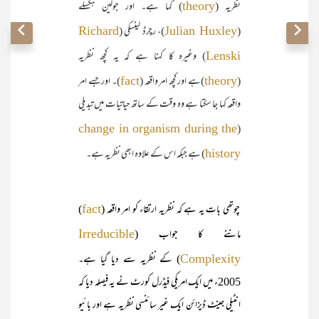
نظریہ (
) کہا ہے۔ اور جولین ہکسلے
theory
(
)، رچرڈ لینسکی (
Richard
Julian Huxley
) وغیرہ کا کہنا ہے کہ یہ کچھ نظریہ
Lenski
(
)ہے اور کچھ امر واقعہ (
)۔ اور جسے امر
fact
theory
واقعہ کہا جا سکتا ہے وہ وقت کے ساتھ حیاتیات میں تبدیلی
(
change in organism during the
) ہے جبکہ اس کے علاوہ ابھی نظریہ ہے۔
history
چوتھی بات یہ ہے کہ نظریہ ارتقاء کو امر واقعہ (
)
fact
ماننے کا جواب (
Irreducible
) کے نظریہ سے دیا گیا ہے۔
Complexity
2005ء میں ایک امریکی فیڈرل کورٹ نے یہ فیصلہ دیا کہ
انٹیلی جینٹ ڈیزائن ایک غیر سائنسی نظریہ ہے اور بائیو