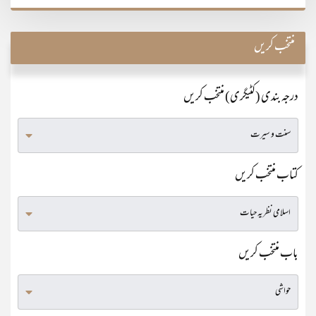
منتخب کریں
درجہ بندی (کٹیگری) منتخب کریں
کتاب منتخب کریں
باب منتخب کریں