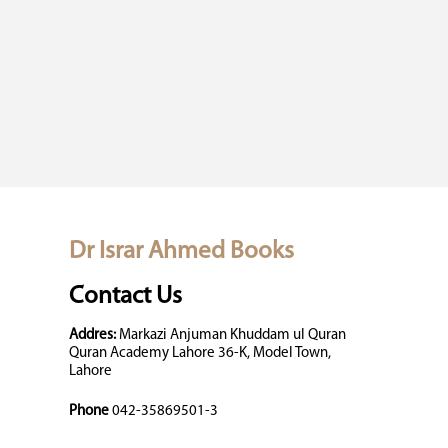
Dr Israr Ahmed Books
Contact Us
Addres:
Markazi Anjuman Khuddam ul Quran
Quran Academy Lahore 36-K, Model Town,
Lahore
Phone
042-35869501-3