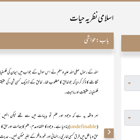
اسلامی نظریہ حیات
باب:
حواشی
اللہ کے رسول صلی اللہ علیہ وسلم نے اس سوال کے جواب میں ایمان کی فلسفی
تقاضے کا ذکر کر دیا کہ جو خالق کا مطلوب تھا۔ خالق کے نزدیک کسی شیء کی حقی
فلسفیانہ حقیقت اور ماہیت۔
امر واقعہ یہ ہے کہ وجود اور علم تو بدیہات میں سے تھے لیکن انہی
(
)بنا دیا ہے۔ وجود کا متضادعدم، علم کا جہالت اور حق کا
undefinable
حق و باطل میں فرق کسی خارجی رہنمائی اور غور وفکر کے بغیر ممکن نہیں ۔ حدی