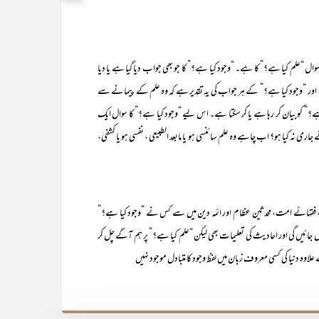
سوال “علم کیا ہے؟” کا ہے۔ “وجود کیا ہے؟” کا جو بھی جواب دیا گیا ہے یا دیا
۔ اور “وجود کیا ہے؟” کے ہر جواب کی یہ تقدیر ہے کہ وہ علم کے پیمانے سے
ے؟” کو بیان کر رہا ہے یا کر سکتا ہے۔ اس لیے “وجود کیا ہے؟” کا سوال ایک
جاری نہ کیا ہو؟ اب چاہے وہ علم سائنسی ہو یا مابعد الطبیعی ، نفسی ہو یا کشفی،
، فقہائے امت، محدثین عظام اور ائمہ دین میں سے کس نے “وجود کیا ہے؟”
جائیں گی اور احادیث کی تعلیمات بھی لیکن “علم کیا ہے؟” پر ہم آگے چل کر