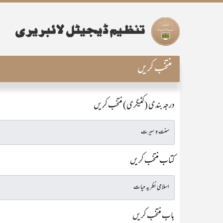
منتخب کریں
درجہ بندی (کٹیگری) منتخب کریں
کتاب منتخب کریں
باب منتخب کریں