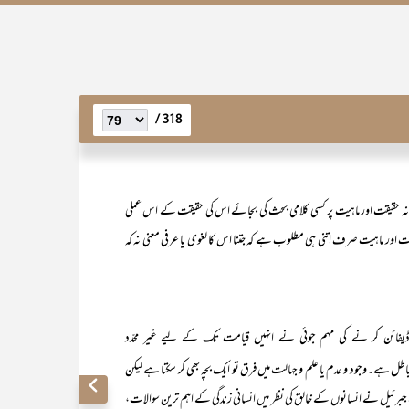
318 /
انہ حقیقت اور ماہیت پر کسی کلامی بحث کی بجائے اس کی حقیقت کے اس عملی
قت اور ماہیت صرف اتنی ہی مطلوب ہے کہ جتنا اس کا لغوی یا عرفی معنی نہ کہ
ں ڈیفائن کر نے کی مہم جوئی نے انہیں قیامت تک کے لیے غیر محدّد
 باطل ہے۔وجود و عدم یا علم و جہالت میں فرق تو ایک بچہ بھی کر سکتا ہے لیکن
ث جبرئیل نے انسانوں کے خالق کی نظر میں انسانی زندگی کے اہم ترین سوالات،