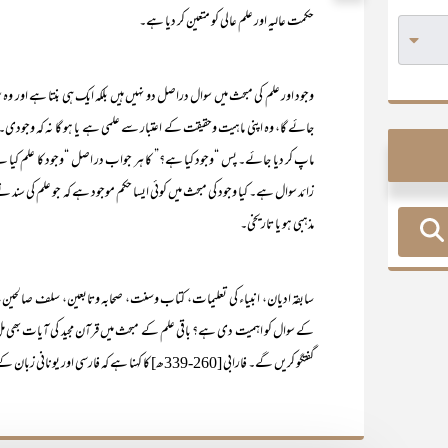
حکمت عالیہ اور علم عالی کو متعین کر دیا ہے۔
وجود اور علم کی مبحث میں سوال دراصل دو نہیں ہیں بلکہ ایک ہی بنتا ہے اور وہ 
جائے گا، وہ اپنی ماہیت وحقیقت کے اعتبار سے علمی ہے یا ہو گا نہ کہ وجودی
ماپ کر دیا جائے۔ پس “وجود کیا ہے؟” کا ہر جواب در اصل “وجود کا علم کیا ہ
زائد سوال ہے۔ کیا وجود کی مبحث میں کوئی ایسا حکم موجود ہے کہ جو علم کی سند نے 
مذہبی ہو یا تاریخی۔
سابقہ ادیان، انبیاء کی تعلیمات، کتاب وسنت، صحابہ وتابعین، سلف صالحین
کے سوال کو اہمیت دی ہے؟ باقی علم کے مبحث میں قرآن مجید کی آیات بھی مل 
گفتگو کریں گے۔ فارابی [260-339ھ] کا کہنا ہے کہ فارسی اور یونانی زبان کے علاوہ دنیا کی کسی معروف زبان میں لفظ وجود کا متبادل موجود نہیں