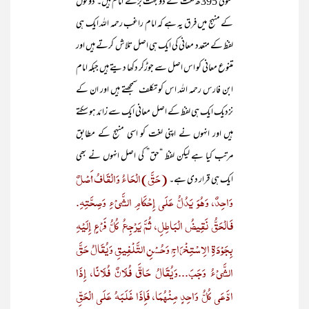
متوفی 395ھ لغت کے دو بہت بڑے امام ہیں۔ دونوں
کے منہج میں فرق یہ ہے کہ امام راغب رحمہ اللہ ایک ہی
لفظ کے متعدد معانی کی ایک ہی اصل تلاش کرتے ہیں اور
متنوع معانی کو اس اصل سے جوڑکر دکھا دیتے ہیں جبکہ امام
ابن فارس رحمہ اللہ اس کو تکلف سمجھتے ہیں اور ان کے
نزدیک ایک ہی لفظ کے اصل معانی ایک سے زائد ہو سکتے
ہیں اور انہوں نے اپنی لغت کو اسی منہج کے مطابق
مرتب کیا ہے لیکن لفظ “حق” کی اصل انہوں نے بھی
(حَقَّ) الْحَاءُ وَالْقَافُ أَصْلٌ
ایک ہی قرار دی ہے۔
وَاحِدٌ، وَهُوَ يَدُلُّ عَلَى إِحْكَامِ الشَّيْءِ وَصِحَّتِهِ.
فَالْحَقُّ نَقِيضُ الْبَاطِلِ، ثُمَّ يَرْجِعُ كُلُّ فَرْعٍ إِلَيْهِ
بِجَوْدَةِ الِاسْتِخْرَاجِ وَحُسْنِ التَّلْفِيقِ وَيُقَالُ حَقَّ
الشَّيْءُ وَجَبَ...وَيُقَالُ حَاقَّ فُلَانٌ فُلَانًا، إِذَا
ادَّعَى كُلُّ وَاحِدٍ مِنْهُمَا، فَإِذَا غَلَبَهُ عَلَى الْحَقِّ