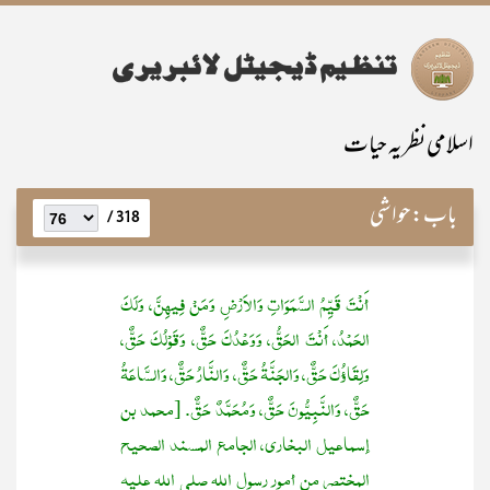
اسلامی نظریہ حیات
باب:
حواشی
318 /
أَنْتَ قَيِّمُ السَّمَوَاتِ وَالأَرْضِ وَمَنْ فِيهِنَّ، وَلَكَ
الحَمْدُ، أَنْتَ الحَقُّ، وَوَعْدُكَ حَقٌّ، وَقَوْلُكَ حَقٌّ،
وَلِقَاؤُكَ حَقٌّ، وَالجَنَّةُ حَقٌّ، وَالنَّارُ حَقٌّ، وَالسَّاعَةُ
حَقٌّ، وَالنَّبِيُّونَ حَقٌّ، وَمُحَمَّدٌ حَقٌّ. [محمد بن
إسماعيل البخاري، الجامع المسند الصحيح
المختصر من أمور رسول الله صلى الله عليه