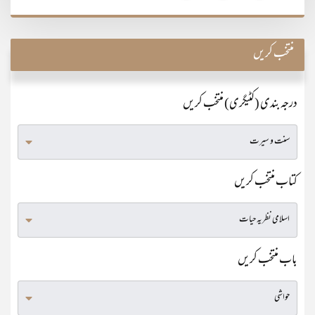
منتخب کریں
درجہ بندی (کٹیگری) منتخب کریں
کتاب منتخب کریں
باب منتخب کریں