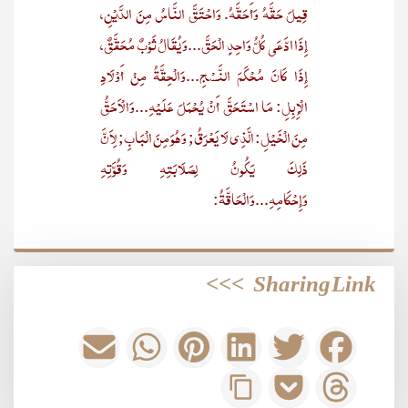
قِيلَ حَقَّهُ وَأَحَقَّهُ. وَاحْتَقَّ النَّاسُ مِنَ الدَّيْنِ،
إِذَا ادَّعَى كُلُّ وَاحِدٍ الْحَقَّ...وَيُقَالُ ثَوْبٌ مُحَقَّقٌ،
إِذَا كَانَ مُحْكَمَ النَّسْجِ...وَالْحِقَّةُ مِنْ أَوْلَادِ
الْإِبِلِ: مَا اسْتَحَقَّ أَنْ يُحْمَلَ عَلَيْهِ...وَالْأَحَقُّ
مِنَ الْخَيْلِ: الَّذِي لَا يَعْرَقُ; وَهُوَ مِنَ الْبَابِ; لِأَنَّ
ذَلِكَ يَكُونُ لِصَلَابَتِهِ وَقُوَّتِهِ
وَإِحْكَامِهِ...وَالْحَاقَّةُ:
>>>
Sharing Link