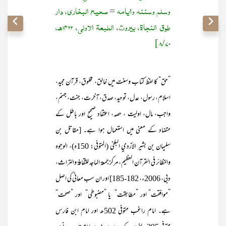
وسلم وسننه وأيامه = صحيح البخاري، دار
طوق النجاة، بيروت، الطبعة الأولى، 1422هـ،
8/70]
”حق“ کا لفظ کتاب وسنت میں خالق، مخلوق، قرآن مجید،
اسلام، رسول، عدل، توحید، صدق، آخرت، جنت، جہنم،
واجب، مال، اولیت ، حصہ، اعتقاد صحیح اور باطل کے
متضاد کے معنی میں استعمال ہوا ہے۔ [مقاتل بن
سليمان بن بشير الأزدي البلخى (المتوفى: 150ه)، الوجوه
والنظائر في القرآن العظيم، مركز جمعة الماجد للثقافة والتراث،
دبي، 2006ء، 182-185] اور ان سب معانی کی اصل
”موافقت“ اور ”مطابقت“ یا ”مضبوطی“ اور ”صحت“
ہے۔ امام راغب متوفی 502ھ اور امام ابن فارس