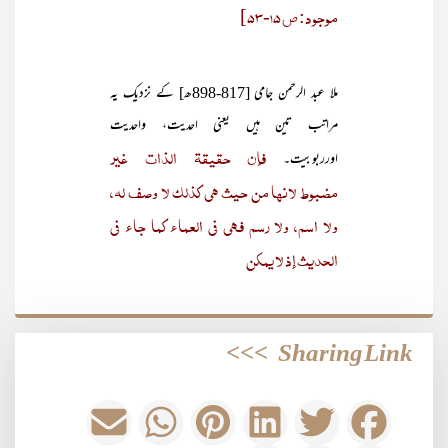
موجود: ص 15-53]
ملا عبد الرحمن جامی [817-898ھ] کے نزدیک یہ
مراتب تین ہیں یعنی احدیت، واحدیت
فإن حقيقة الذات غير
اورربوبیت۔
مضبوط لأنها من حيث هي كذلك لا وصف له،
ولا اسم، ولا رسم فهي في العماء كما جاء في
الحديث إذ لا يمكن
>>>
Sharing Link