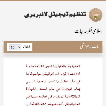
اسلامی نظریہ حیات
باب:
حواشی
318 /
الحقيقية، والعقول والنفوس الناتجة منهما
أولادهما لا غير. وآدم أبو البشر وحوا صورتا ما
فى عالم العقول والنفوس المجردة المسمى
بعالم الجبروت فى عالم الملك والشهادة
المطلقة، كما أن لكل ما فى العالمين صورة فى
العالم المثالى، كما سنبينه إن‌شاءالله تعالى.