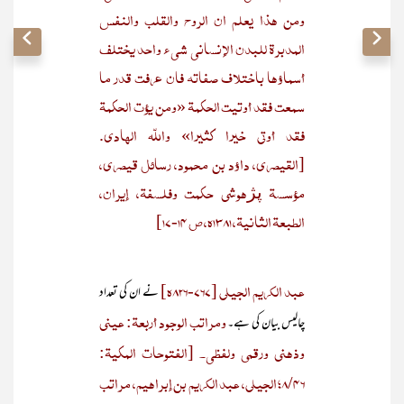
ومن هذا يعلم ان الروح والقلب والنفس
المدبرة للبدن الإنسانى شىء واحد يختلف
أسماؤها باختلاف صفاته فان عرفت قدر ما
سمعت فقد أوتيت الحكمة «ومن يؤت الحكمة
فقد أوتي خيرا كثيرا» واللّه الهادى.
[القيصري، داؤد بن محمود، رسائل قيصري،
مؤسسة پژھوشی حكمت وفلسفة، إيران،
الطبعة الثانية، 1381ھ، ص 14-17]
عبد الکریم الجیلی [767-826ھ]
نے ان کی تعداد
ومراتب الوجود أربعة: عيني
چالیس بیان کی ہے۔
وذهني ورقمي ولفظي۔ [الفتوحات المكية:
8/46؛ الجيلي، عبد الكريم بن إبراهيم، مراتب