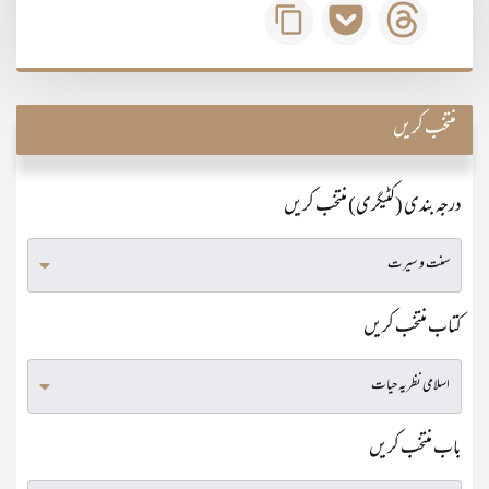
منتخب کریں
درجہ بندی (کٹیگری) منتخب کریں
کتاب منتخب کریں
باب منتخب کریں