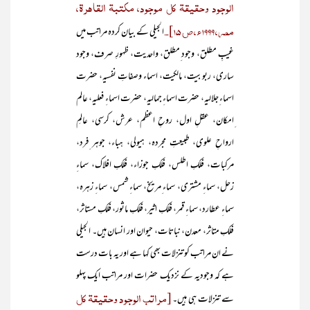
الوجود وحقيقة كل موجود، مكتبة القاهرة،
مصر، 1999ء، ص 15]۔
الجیلی کے بیان کردہ مراتب میں
غیبِ مطلق، وجود ِمطلق، واحدیت، ظہورِ صرف، وجود
ساری، ربوبیت، مالکیت، اسماء وصفاتِ نفسیہ، حضرت
اسماء ِجلالیہ، حضرت اسماءِ جمالیہ، حضرت اسماءِ فعلیہ، عالم
ِامکان، عقلِ اول، روحِ اعظم، عرش، کرسی، عالمِ
ارواحِ علوی، طبیعتِ مجردہ، ہیولی، ہباء، جوہر ِفرد،
مرکبات، فلکِ اطلس، فلکِ جوزاء، فلکِ افلاک، سماءِ
زحل، سماءِ مشتری، سماء ِمریخ، سماءِ شمس، سماءِ زہرہ،
سماءِ عطارد، سماءِ قمر، فلکِ اثیر، فلکِ ماثور، فلکِ مستاثر،
فلکِ متاثر، معدن، نباتات، حیوان اور انسان ہیں۔ الجیلی
نے ان مراتب کو تنزلات بھی کہا ہے اور یہ بات درست
ہے کہ وجودیہ کے نزدیک حضرات اور مراتب ایک پہلو
[مراتب الوجود وحقيقة كل
سے تنزلات ہی ہیں۔