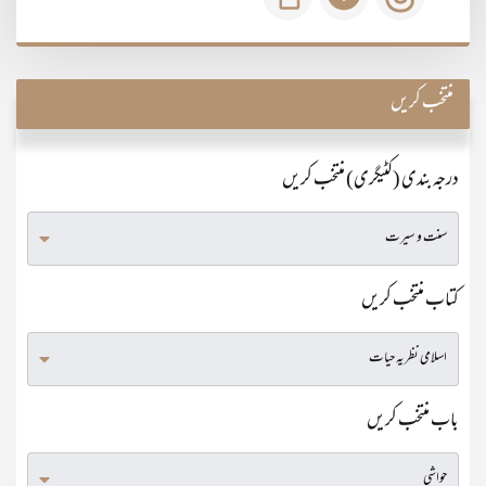
منتخب کریں
درجہ بندی (کٹیگری) منتخب کریں
کتاب منتخب کریں
باب منتخب کریں