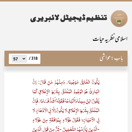
اسلامی نظریہ حیات
باب:
حواشی
318 /
يَكُونُ الْخَالِقُ مَوْجُودًا. وَمِنْهُمْ مَنْ قَالَ: إنَّ
الْبَارِئَ هُوَ الْوُجُودُ الْمُطْلَقُ بِشَرْطِ الْإِطْلَاقِ كَمَا
يَقُولُ ابْنُ سِينَا وَأَتْبَاعُهُ فَقَوْلُهُ أَشَدُّ فَسَادًا. فَإِنَّ
الْمُطْلَقَ بِشَرْطِ الْإِطْلَاقِ لَا يَكُونُ إلَّا فِي الْأَذْهَانِ لَا
فِي الْأَعْيَانِ؛ فَقَوْلُ هَؤُلَاءِ بِمُوَافَقَةِ مِنْ هَؤُلَاءِ
-الَّذِينَ يَلْزَمُهُمْ التَّعْطِيلُ -شَرٌّ مِنْ قَوْلِ الَّذِينَ