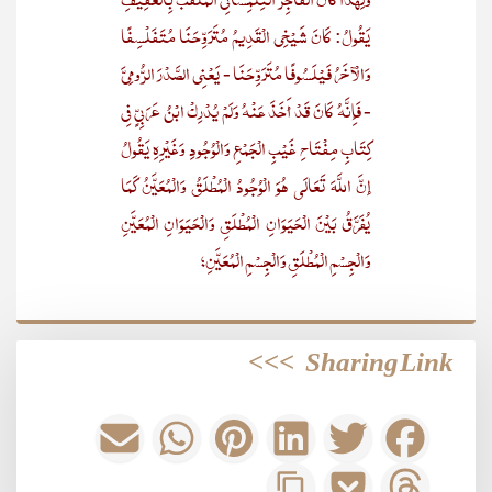
يَقُولُ: كَانَ شَيْخِي الْقَدِيمُ مُتَرَوِّحَنَا مُتَفَلْسِفًا
وَالْآخَرُ فَيْلَسُوفًا مُتَرَوِّحَنَا - يَعْنِي الصَّدْرَ الرُّومِيَّ
- فَإِنَّهُ كَانَ قَدْ أَخَذَ عَنْهُ وَلَمْ يُدْرِكْ ابْنُ عَرَبِيٍّ فِي
كِتَابِ مِفْتَاحِ غَيْبِ الْجَمْعِ وَالْوُجُودِ وَغَيْرِهِ يَقُولُ
إنَّ اللَّهَ تَعَالَى هُوَ الْوُجُودُ الْمُطْلَقُ وَالْمُعَيَّنُ كَمَا
يُفَرَّقُ بَيْنَ الْحَيَوَانِ الْمُطْلَقِ وَالْحَيَوَانِ الْمُعَيَّنِ
وَالْجِسْمِ الْمُطْلَقِ وَالْجِسْمِ الْمُعَيَّنِ؛
>>>
Sharing Link