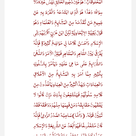
الْمَخْلُوقَاتِ: هُوَ عَيْنُ وُجُودِ الْخَالِقِ لَيْسَ غَيْرُهُ وَلَا
سِوَاهُ؛ وَهَذَا هُوَ الَّذِي ابْتَدَعَهُ وَانْفَرَدَ بِهِ عَنْ
جَمِيعِ مَنْ تَقَدَّمَهُ مِنْ الْمَشَايِخِ وَالْعُلَمَاءِ وَهُوَ
قَوْلُ بَقِيَّةِ الِاتِّحَادِيَّةِ لَكِنَّ ابْنَ عَرَبِيٍّ أَقْرَبُهُمْ إلَى
الْإِسْلَامِ وَأَحْسَنُ كَلَامًا فِي مَوَاضِعَ كَثِيرَةٍ فَإِنَّهُ
يُفَرِّقُ بَيْنَ الظَّاهِرِ وَالْمَظَاهِرِ فَيُقِرُّ الْأَمْرَ وَالنَّهْيَ
وَالشَّرَائِعَ عَلَى مَا هِيَ عَلَيْهِ وَيَأْمُرُ بِالسُّلُوكِ
بِكَثِيرِ مِمَّا أَمَرَ بِهِ الْمَشَايِخُ مِنْ الْأَخْلَاقِ
وَالْعِبَادَاتِ وَلِهَذَا كَثِيرٌ مِنْ الْعِبَادِ يَأْخُذُونَ مِنْ
كَلَامِهِ سُلُوكَهُمْ فَيَنْتَفِعُونَ بِذَلِكَ وَإِنْ كَانُوا لَا
يَفْقَهُونَ حَقَائِقَهُ وَمَنْ فَهِمَهَا مِنْهُمْ وَوَافَقَهُ فَقَدْ
تَبَيَّنَ قَوْلَهُ. (وَأَمَّا) صَاحِبُهُ الصَّدْرُ الرُّومِيُّ فَإِنَّهُ
كَانَ مُتَفَلْسِفًا فَهُوَ أَبْعَدُ عَنْ الشَّرِيعَةِ وَالْإِسْلَامِ
وَلِهَذَا كَانَ الْفَاجِرُ التِّلْمِسَانِيُّ الْمُلَقَّبُ بِالْعَفِيفِ