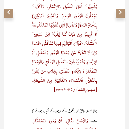
يُشْبِهُونَ أَهْلَ الْحُلُولِ وَالِاتِّحَادِ. وَآخَرُونَ
يَجْعَلُونَ الْوُجُودَ الْوَاجِبَ وَالْوُجُودَ الْمُمْكِنَ)
بِمَنْزِلَةِ الْمَادَّةِ وَالصُّورَةِ الَّتِي تَقُولُهَا الْمُتَفَلْسِفَةُ
أَوْ قَرِيبٌ مِنْ ذَلِكَ كَمَا يَقُولُهُ ابْنُ سَبْعِينَ
وَأَمْثَالُهُ. وَهَؤُلَاءِ أَقْوَالُهُمْ فِيهَا تَنَاقُضٌ وَفَسَادٌ
وَهِيَ لَا تَخْرُجُ عَنْ وَحْدَةِ الْوُجُودِ وَالْحُلُولِ أَوْ
الِاتِّحَادِ وَهُمْ يَقُولُونَ بِالْحُلُولِ الْمُطْلَقِ وَالْوَحْدَةِ
الْمُطْلَقَةِ وَالِاتِّحَادِ الْمُطْلَقِ؛ بِخِلَافِ مَنْ يَقُولُ
بِالْمُعَيَّنِ كَالنَّصَارَى وَالْغَالِيَةِ مِنْ الشِّيعَةِ۔
[مجموع الفتاوى: 2/294-296]
چھٹا مسئلہ خالق اور مخلوق کے وجود کے ایک ہونے کا
وَالْأَصْلُ الثَّانِي: أَنَّ وُجُودَ الْمُحْدَثَاتِ
ہے۔