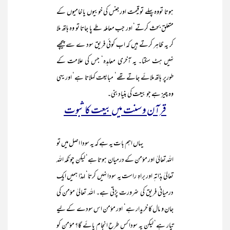
ہوتا تووہ پہلے تو قیمت اور جنس کی خوبیوں یا خامیوں کے
متعلق بحث کرتے‘ اور جب معاملہ طے پا جاتا تو وہ ہاتھ ملا
کر یہ ظاہر کرتے ہیں کہ اب کوئی فریق سود ے سے پیچھے
نہیں ہٹ سکتا۔ یہ آخری معاہدہ‘ جس کی علامت کے
طورپر ہاتھ ملائے جاتے تھے‘ مبایعت کہلاتا ہے‘ اور یہی
وہ چیز ہے جو بیعت کی بنیاد بنی۔
قرآن و سنت میں بیعت کا ثبوت
یہاں اہم بات یہ ہے کہ یہ سودا اصل میں تو
اللہ تعالیٰ اور مؤمن کے درمیان ہوتا ہے‘ لیکن چونکہ اللہ
تعالیٰ بذاتہٖ اور براہِ راست یہ سودا نہیں کرتا‘ لہذا ہمیں ایک
درمیانی فریق کی ضرورت پڑتی ہے۔ اللہ تعالیٰ مؤمن کی
جان و مال کا خریدار ہے‘ اور مؤمن اس سودے کے لیے
تیار ہے‘ لیکن یہ سودا کس طرح انجام پائے گا؟ مؤمن کو