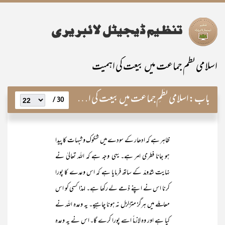
اسلامی نظم جماعت میں بیعت کی اہمیت
باب:
اسلامی نظمِ جماعت میں بیعت کی اہمیت
30 /
ظاہر ہے کہ ادھار کے سودے میں شکوک و شبہات کا پیدا
ہو جانا فطری امر ہے۔ یہی وجہ ہے کہ اللہ تعالیٰ نے
نہایت شدّومدّ کے ساتھ فرمایا ہے کہ اس وعدے کا پورا
کرنا اس نے اپنے ذمے لے رکھا ہے۔ لہذا کسی کو اس
معاملے میں ہرگز متزلزل نہ ہونا چاہیے۔ یہ وعدہ اللہ نے
کیا ہے اور وہ لازماً اسے پورا کرے گا۔ اس نے یہ وعدہ