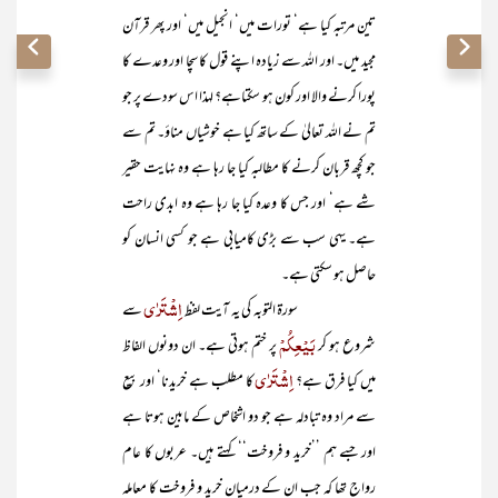
تین مرتبہ کیا ہے‘ تورات میں‘ انجیل میں‘ اور پھر قرآن
مجید میں۔ اور اللہ سے زیادہ اپنے قول کا سچا اور وعدے کا
پورا کرنے والا اور کون ہو سکتاہے؟ لہذا اس سودے پر جو
تم نے اللہ تعالیٰ کے ساتھ کیا ہے خوشیاں مناؤ۔ تم سے
جو کچھ قربان کرنے کا مطالبہ کیا جا رہا ہے وہ نہایت حقیر
شے ہے‘ اور جس کا وعدہ کیا جا رہا ہے وہ ابدی راحت
ہے۔ یہی سب سے بڑی کامیابی ہے جو کسی انسان کو
حاصل ہو سکتی ہے۔
اِشْتَرٰی
سورۃ التوبہ کی یہ آیت لفظ
سے
بَیْعِکُمْ
شروع ہو کر
پر ختم ہوتی ہے۔ ان دونوں الفاظ
اِشْتَرٰی
میں کیا فرق ہے؟
کا مطلب ہے خریدنا‘ اور بیع
سے مراد وہ تبادلہ ہے جو دو اشخاص کے مابین ہوتا ہے
اور جسے ہم ’’خرید و فروخت‘‘ کہتے ہیں۔ عربوں کا عام
رواج تھا کہ جب ان کے درمیان خرید و فروخت کا معاملہ