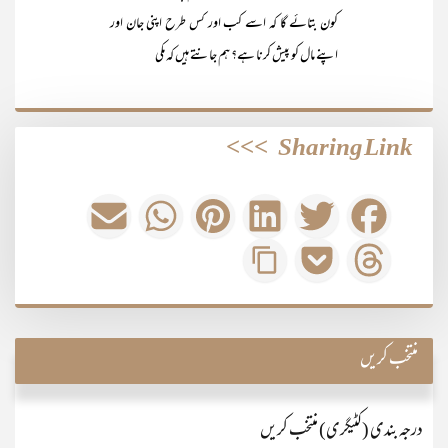
کون بتائے گا کہ اسے کب اور کس طرح اپنی جان اور
اپنے مال کو پیش کرنا ہے؟ ہم جانتے ہیں کہ مکی
>>>
Sharing Link
منتخب کریں
درجہ بندی (کٹیگری) منتخب کریں