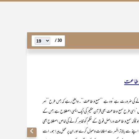
30 /
ضرورت ہے ‘وہ ہے ’’سمع و طاعت‘‘۔ واضح رہے کہ جس طرح ’’امر
نتے ہیں‘ اسی طرح سمع و طاعت بھی قرآن حکیم کی ایک ایسی اصطلاح ہے جس کے
ں ہو گاکہ سمع و طاعت دراصل فوج کے نظم کو ظاہر کرنے کی خاص اصطلاح بھی
اپنے سے بالاتر افسر سے احکامات وصول کرے اور ان پر عمل پیرا ہو۔ اسے