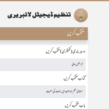
منتخب کریں
درجہ بندی (کٹیگری) منتخب کریں
کتاب منتخب کریں
باب منتخب کریں