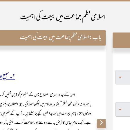
اسلامی نظم جماعت میں بیعت کی اہمیت
باب:
اسلامی نظمِ جماعت میں بیعت کی اہمیت
۲۔سمع و طاعت
امیر کے بعد دوسری اصطلاح جس کے مفہوم کو ذہن نشین کرنے کی 
بالمعروف و نہی عن المنکر‘‘ بظاہر دو کام ہیں لیکن اصلاً ایک ہی اصطلاح ب
دونوں اجزاء باہم پیوست ہیں اور جدا نہیں کیے جا سکتے ہیں۔ آپ کے علم می
ہے۔ ایک عام سپاہی کا فرض یہ ہے وہ سنے اور اطاعت کرے۔ یعنی یہ کہ وہ 