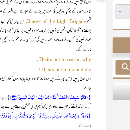
اس کا حق نہیں ہے کہ وہ اپنے کمانڈر سے بحث کرے اور اس کے حکم کی علت
ثابت ہوں گے جو کیا اور کیوں کی بحث میں پڑنے کے بجائے اپنے افسر کے احکا
نظم
میں بیان کیا گیا ہ
Charge of the Light Brigade
بڑھنے کا حکم ملا‘ لیکن دشمن کی توپیں ہر طرف موجود تھیں۔ ہر سپاہی سمجھ رہا تھ
بحث نہیں کی‘ کسی نے وضاحت طلب نہیں کی‘ اور کسی نے حکم کے صحیح یا 
مارے گئے۔
Theirs not to reason why,
Theirs but to do and die!
اس موقع پر میں قرآن مجید کے تین مقامات کا حوالہ دینا چاہتا ہوں‘ تاکہ س
جائے۔
{وَ قَالُوۡا سَمِعۡنَا وَ اَطَعۡنَا ٭۫ غُفۡرَانَکَ رَبَّنَا وَ اِلَیۡکَ الۡمَصِیۡرُ ﴿۲۸۵﴾}
(البق
’’… اور کہہ اُٹھے کہ ہم نے سنا اور قبول کیا‘ ہم تیری بخشش چاہتے ہیں اے
{وَ اذۡکُرُوۡا نِعۡمَۃَ اللّٰہِ عَلَیۡکُمۡ وَ مِیۡثَاقَہُ الَّذِیۡ وَاثَقَکُمۡ بِہٖۤ ۙ اِذۡ قُلۡتُمۡ س
(المائدۃ)