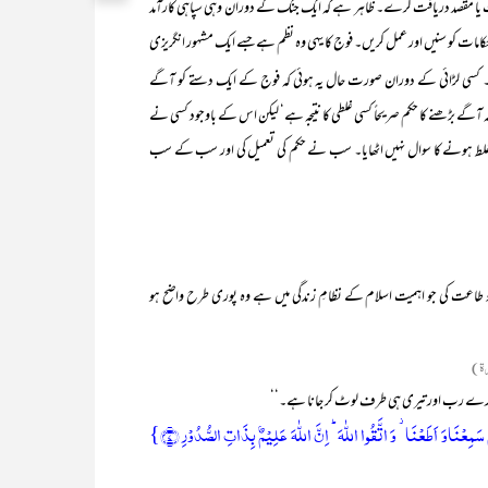
 یا مقصد دریافت کرے۔ ظاہر ہے کہ ایک جنگ کے دوران وہی سپاہی کارآمد
مات کو سنیں اور عمل کریں۔ فوج کا یہی وہ نظم ہے جسے ایک مشہور انگریزی
ے۔ کسی لڑائی کے دوران صورت حال یہ ہوئی کہ فوج کے ایک دستے کو آگے
ا کہ آگے بڑھنے کا حکم صریحاً کسی غلطی کا نتیجہ ہے‘ لیکن اس کے باوجود کسی نے
غلط ہونے کا سوال نہیں اٹھایا۔ سب نے حکم کی تعمیل کی اور سب کے سب
مع و طاعت کی جو اہمیت اسلام کے نظامِ زندگی میں ہے وہ پوری طرح واضح ہو
رۃ)
 ہمارے رب اور تیری ہی طرف لوٹ کر جانا ہے۔‘‘
َمِعۡنَاوَ اَطَعۡنَا ۫ وَ اتَّقُوا اللّٰہَ ؕ اِنَّ اللّٰہَ عَلِیۡمٌۢ بِذَاتِ الصُّدُوۡرِ ﴿۷﴾}