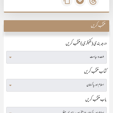
منتخب کریں
درجہ بندی (کٹیگری) منتخب کریں
کتاب منتخب کریں
باب منتخب کریں