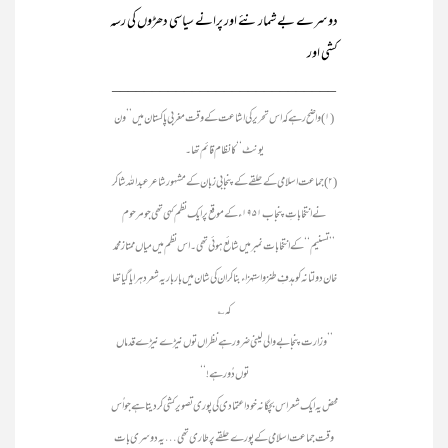
دوسرے بے شمار نئے اور پرانے سیاسی دھڑوں کی رسہ
کشی اور
____________________________
(۱) واضح رہے کہ اس تحریر کی اشاعت کے وقت مغربی پاکستان میں ’’ون
یونٹ‘‘ کا نظام قائم تھا۔
(۲) جماعت اسلامی کے حلقے کے پنجابی زبان کے مشہور شاعر عبداللہ شاکر
نے انتخاباتِ پنجاب ۱۹۵۱ء کے موقع پر ایک نظم کہی تھی جو مرحوم
’’تسنیم‘‘ کے انتخابات نمبر میں شائع ہوئی تھی۔ اس نظم میں میاں ممتاز محمد
خان دولتانہ کو ہدفِ طنز و استہزاء بنا کر ان کی شان میں بار بار یہ شعر دہرایا گیا تھا
کہ ؎
’’وزارت پنجابے والی لینی ضرور ہے نظراں توں نیڑے نیڑے قدماں
توں دُور ہے!‘‘
محض یہ ایک شعر اس بچگانہ خود اعتمادی کی پوری تصویر کشی کر دیتا ہے جو اُس
وقت جماعت اسلامی کے پورے حلقے پر طاری تھی… یہ دوسری بات