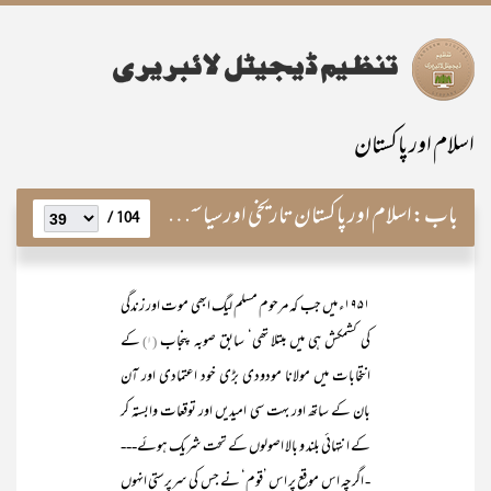
اسلام اور پاکستان
باب:
اسلام اور پاکستان تاریخی اور سیاسی پس منظر
104 /
۱۹۵۱ء میں جب کہ مرحوم مسلم لیگ ابھی موت اور زندگی
کی کشمکش ہی میں مبتلا تھی‘ سابق صوبہ پنجاب
کے
(۱)
انتخابات میں مولانا مودودی بڑی خود اعتمادی اور آن
بان کے ساتھ اور بہت سی امیدیں اور توقعات وابستہ کر
کے انتہائی بلند و بالا اصولوں کے تحت شریک ہوئے---
- اگرچہ اس موقع پر اس ’قوم‘ نے جس کی سرپرستی انہوں