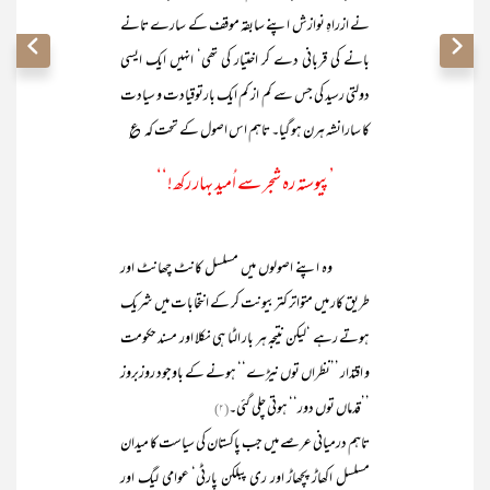
نے ازراہِ نوازش اپنے سابقہ موقف کے سارے تانے
بانے کی قربانی دے کر اختیار کی تھی‘ انہیں ایک ایسی
دولتی رسید کی جس سے کم از کم ایک بارتوقیادت و سیادت
کا سارانشہ ہرن ہو گیا۔ تاہم اس اصول کے تحت کہ ؏
’پیوستہ رہ شجر سے اُمید بہار رکھ!‘‘
وہ اپنے اصولوں میں مسلسل کانٹ چھانٹ اور
طریق کار میں متواتر کتربیونت کر کے انتخابات میں شریک
ہوتے رہے ‘لیکن نتیجہ ہر بار الٹا ہی نکلا اور مسند حکومت
و اقتدار ’’نظراں توں نیڑے‘‘ ہونے کے باوجود روزبروز
’’قدماں توں دور‘‘ ہوتی چلی گئی۔
(۲)
تاہم درمیانی عرصے میں جب پاکستان کی سیاست کا میدان
مسلسل اکھاڑ پچھاڑ اور ری پبلکن پارٹی‘ عوامی لیگ اور