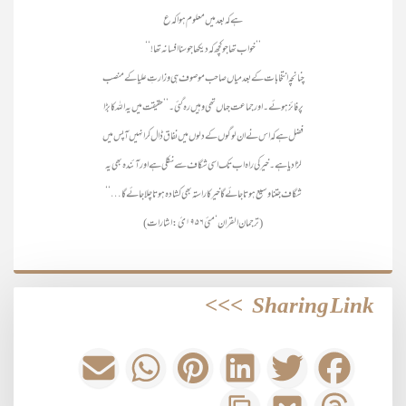
ہے کہ بعد میں معلوم ہوا کہ ع
’’خواب تھا جو کچھ کہ دیکھا جو سنا افسانہ تھا!‘‘
چنانچہ انتخابات کے بعد میاں صاحب موصوف ہی وزارتِ علیا کے منصب
پر فائز ہوئے۔ اور جماعت جہاں تھی وہیں رہ گئی۔ ’’حقیقت میں یہ اللہ کا بڑا
فضل ہے کہ اس نے ان لوگوں کے دلوں میں نفاق ڈال کر انہیں آپس میں
لڑا دیا ہے۔ خیر کی راہ اب تک اسی شگاف سے نکلی ہے اور آئندہ بھی یہ
شگاف جتنا وسیع ہوتا جائے گا خیر کار استہ بھی کشادہ ہوتا چلا جائے گا…‘‘
(ترجمان القران‘ مئی ۱۹۵۶ئ: اشارات)
>>>
Sharing Link