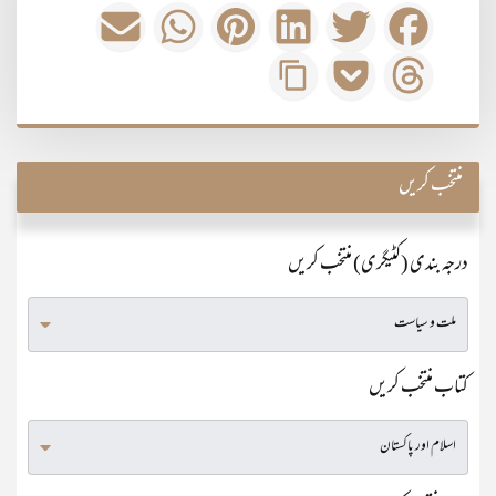
منتخب کریں
درجہ بندی (کٹیگری) منتخب کریں
کتاب منتخب کریں