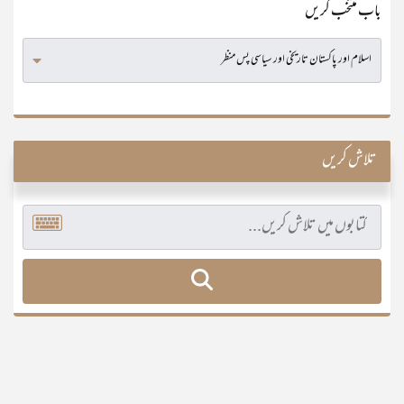
باب منتخب کریں
تلاش کریں