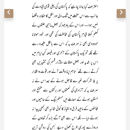
اعتراف کیا جانا چاہیے کہ پاکستان کی پہلی قومی قیادت کی
جانب سے اس سلسلے میں تنگ دلی اور بخل کا مظاہرہ قطعاً
نہیں ہوا--- اور اس کے باوجود کہ بعض مذہبی حلقوں نے
کھلم کھلا قیام پاکستان کی مخالفت کی تھی اور خود مولانا
مودودی بھی نہ صرف یہ کہ اس سے بالکل علیحدہ رہے
تھے بلکہ تحریک پاکستان کے آخری اور فیصلہ کن ایام میں
اس پر شدید اور بعض اوقات دلآزار قسم کی تنقیدیں بھی
کرتے رہے تھے‘ تاہم اپنا وقت آنے اور قوت وا قتدار
پر بلا شرکت ِغیرے قابض ہونے کے بعد اس نے نہ
صرف یہ کہ آزادی کی نعمتوں اور برکتوں سے متمتع اور
مستفید ہونے کے معاملے میں مسلم لیگ کے حامیوں اور
مخالفوں کے مابین فرق و امتیاز کا کوئی شائبہ بھی کبھی پیدا نہ
ہونے دیا --- بلکہ اس سے بھی آگے بڑھ کر تعاون کے
دروازے پوری طرح کھول دیے ‘جس کی روشن ترین