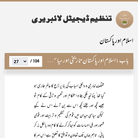
اسلام اور پاکستان
باب:
اسلام اور پاکستان تاریخی اور سیاسی پس منظر
104 /
مختلف خارجی و داخلی اسباب کی بنا پر نزع کا عالم طاری ہو
گیا تھا‘ چنانچہ ملکی بقا و استحکام اور تعمیر و ترقی کے کام تو
جیسے کچھ اور جتنے کچھ اس سے بن آئے اس نے کیے
‘لیکن سیاسی میدان میں قوم کی تنظیم و تربیت اور قومی
شعور اور ملی احساسات کو اجاگر کرنے کا کام وہ بالکل نہ کر
پائی۔ تاہم جہاں تک تعاون و توافق کا تعلق ہے اس امر کا