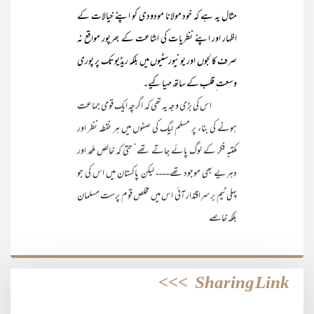
مثال یہ ہے کہ خود مولانا مودودی کو اپنے خیالات کے
اظہار اور اپنے نظریات کی اشاعت کے بھرپور مواقع نہ
صرف کالجوں اور یونیورسٹیوں میں بلکہ ریڈیو تک پر پوری
وسعت ِ قلب کے ساتھ مہیا کیے۔
اس کی بڑی وجہ یہ تھی کہ اگرچہ ایک قومی جماعت
ہونے کی بناء پر مسلم لیگ کی صفوں میں ہر نقطہ نظر اور
مکتبہ فکر کے لوگ پائے جاتے تھے‘ حتیٰ کہ خالص ملحد اور
دہریے بھی موجود تھے---- لیکن پاکستان میں اس کی جو
پہلی ٹیم برسراقتدار آئی اس میں مخلص قوم پرست مسلمان
بلکہ خاصے
>>>
Sharing Link