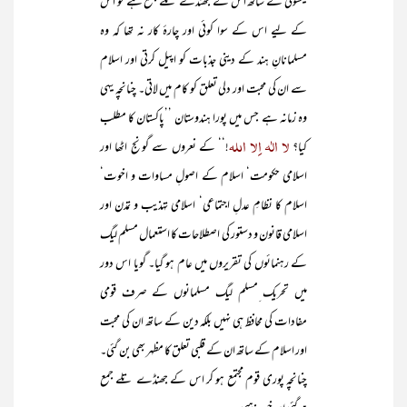
یکسوئی کے ساتھ اس کے جھنڈے تلے جمع ہے تو اس
کے لیے اس کے سوا کوئی اور چارۂ کار نہ تھا کہ وہ
مسلمانانِ ہند کے دینی جذبات کو اپیل کرتی اور اسلام
سے ان کی محبت اور دلی تعلق کو کام میں لاتی۔ چنانچہ یہی
وہ زمانہ ہے جس میں پورا ہندوستان ’’پاکستان کا مطلب
لا الٰہ اِلا اللہ
کیا؟
!‘‘ کے نعروں سے گونج اٹھا اور
اسلامی حکومت‘ اسلام کے اصولِ مساوات و اخوت‘
اسلام کا نظامِ عدلِ اجتماعی‘ اسلامی تہذیب و تمدن اور
اسلامی قانون و دستور کی اصطلاحات کا استعمال مسلم لیگ
کے رہنمائوں کی تقریروں میں عام ہو گیا۔ گویا اس دور
میں تحریک ِمسلم لیگ مسلمانوں کے صرف قومی
مفادات کی محافظ ہی نہیں بلکہ دین کے ساتھ ان کی محبت
اور اسلام کے ساتھ ان کے قلبی تعلق کا مظہر بھی بن گئی۔
چنانچہ پوری قوم مجتمع ہو کر اس کے جھنڈے تلے جمع