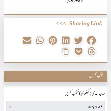
ہوگئی اور خود مذہبی
>>>
Sharing Link
منتخب کریں
درجہ بندی (کٹیگری) منتخب کریں