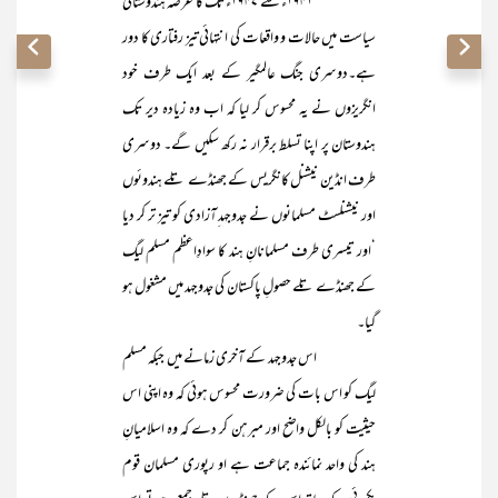
۱۹۴۱ء سے ۱۹۴۷ء تک کا عرصہ ہندوستانی
سیاست میں حالات و واقعات کی انتہائی تیز رفتاری کا دور
ہے۔دوسری جنگ عالمگیر کے بعد ایک طرف خود
انگریزوں نے یہ محسوس کر لیا کہ اب وہ زیادہ دیر تک
ہندوستان پر اپنا تسلط برقرار نہ رکھ سکیں گے۔ دوسری
طرف انڈین نیشنل کانگریس کے جھنڈے تلے ہندوئوں
اور نیشنلسٹ مسلمانوں نے جدوجہد ِآزادی کو تیز تر کر دیا
‘اور تیسری طرف مسلمانانِ ہند کا سوادِاعظم مسلم لیگ
کے جھنڈے تلے حصولِ پاکستان کی جدوجہد میں مشغول ہو
گیا۔
اس جدوجہد کے آخری زمانے میں جبکہ مسلم
لیگ کو اس بات کی ضرورت محسوس ہوئی کہ وہ اپنی اس
حیثیت کو بالکل واضح اور مبرہن کر دے کہ وہ اسلامیانِ
ہند کی واحد نمائندہ جماعت ہے او رپوری مسلمان قوم