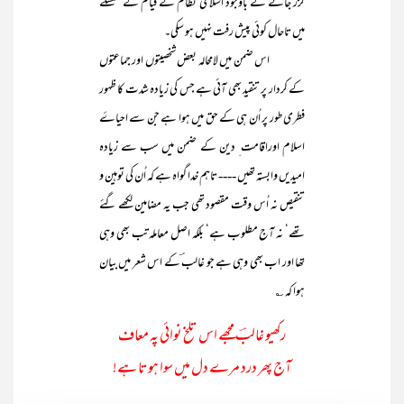
گزر جانے کے باوجود اسلامی نظام کے قیام کے سلسلے
میں تاحال کوئی پیش رفت نہیں ہو سکی۔
اس ضمن میں لامحالہ بعض شخصیتوں اور جماعتوں
کے کردار پر تنقید بھی آئی ہے جس کی زیادہ شدت کا ظہور
فطری طور پر اُن ہی کے حق میں ہوا ہے جن سے احیاۓ
اسلام اوراقامت ِ دین کے ضمن میں سب سے زیادہ
امیدیں وابستہ تھیں ---- تاہم خدا گواہ ہے کہ اُن کی توہین و
تنقیص نہ اُس وقت مقصود تھی جب یہ مضامین لکھے گئے
تھے‘ نہ آج مطلوب ہے‘ بلکہ اصل معاملہ تب بھی وہی
تھا اور اب بھی وہی ہے جو غالب ؔکے اس شعر میں بیان
ہوا کہ ؎
رکھیو غالبؔ مجھے اس تلخ نوائی پہ معاف
آج پھر درد مرے دل میں سوا ہوتا ہے!