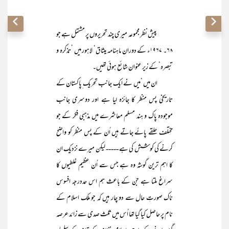
پیش نظر مجموعہ میری چند تحریروں پر مشتمل ہے جو
۶۸۔ ۱۹۶۷ء کے دوران ماہنامہ میثاق‘ لاہور میں ’تذکرہ و
تبصرہ‘ کے زیر عنوان شائع ہوئی تھیں۔
ان میں ‘میں نے ایک جانب تحریک ِپاکستان کے
تاریخی پس منظر کا جائزہ لیا ہے اور دوسری جانب
موجودہ پاک و ہند مسلم معاشرے میں مذہبی فکر کے جو
مختلف حلقے پائے جاتے ہیں اُن کے پس منظر کو واضح
کرنے کی کوشش کی ہے ----- لیکن میرے نزدیک ان
کا اہم ترین گوشہ وہ ہے جس سے اُن عظیم غلطیوں کا
سراغ ملتا ہے جن کے باعث ہم اس حددرجہ افسوس
ناک صورتِ حال سے دو چار ہیں کہ جو ملک اسلام کے
نام پر حاصل کیا گیا تھا اُس میں ثلث صدی سے زائد عرصہ