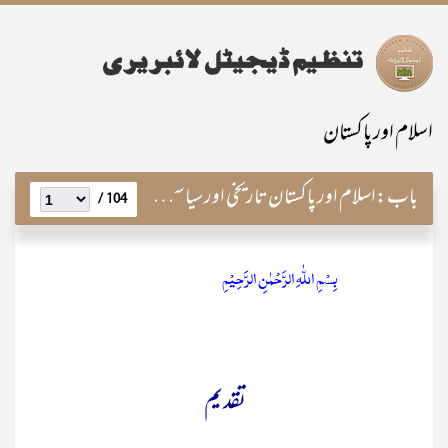
اسلام اور پاکستان
باب:
اسلام اور پاکستان تاریخی اور سیاسی پس منظر
104 /
بِسۡمِ اللّٰہِ الرَّحۡمٰنِ الرَّحِیۡمِ
تقدیم