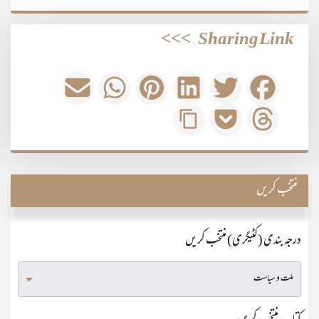
>>>
Sharing Link
منتخب کریں
درجہ بندی (کٹیگری) منتخب کریں