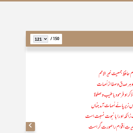
150 /
 حافظِ جمعیت خیر الامم
جوہر صدق و صفا از اُمہات
کر او فرمود با طیب و صلوٰۃ
زیرِ پائے اُمہات آمد جناں
انکہ او را با نبوت نسبت است
رتِ اَقوام را صورت گر است