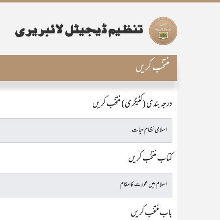
منتخب کریں
درجہ بندی (کٹیگری) منتخب کریں
کتاب منتخب کریں
باب منتخب کریں