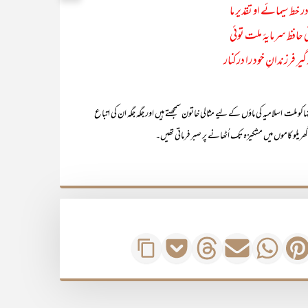
در خط سیمائے او تقدیر ما
 حافظ سرمایۂ ملت توئی
یر فرزندانِ خود را درکنار
ت اسلامیہ کی ماؤں کے لیے مثالی خاتون سمجھتے ہیں اور جگہ جگہ ان کی اتباع
ھریلو کاموں میں مشکیزہ تک اُٹھانے پر صبر فرماتی تھیں۔