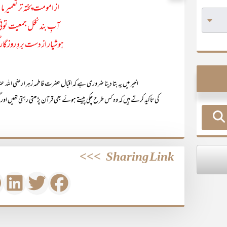
از امومت پختہ تر تعمیر ما 
آبِ بند نخل جمعیت توئی
ہوشیار از دست بردِ روزگار گ
اخیر میں یہ بتا دینا ضروری ہے کہ اقبال حضرت فاطمہ زہرا رضی اللہ عنہاکو مل
کی تاکید کرتے ہیں کہ وہ کس طرح چکی پیستے ہوئے بھی قرآن پڑھتی رہتی تھیں اور گ
>>>
Sharing Link