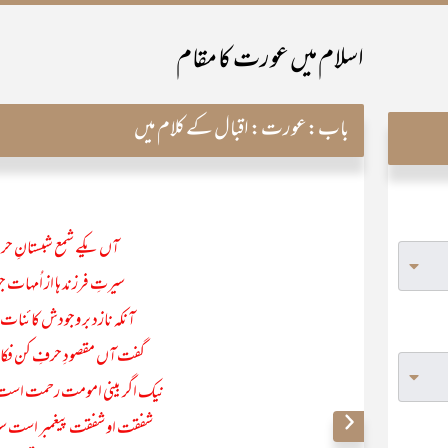
اسلام میں عورت کا مقام
باب:
عورت: اقبال کے کلام میں
آں یکے شمع شبستانِ حرم
سیرتِ فرزند ہا از اُمہات 
آنکہ نازد بر وجودش کائنات ذ
گفت آں مقصودِ حرفِ کن فکاں 
نیک اگر بینی امومت رحمت است ز
شفقت او شفقت پیغمبر است سی