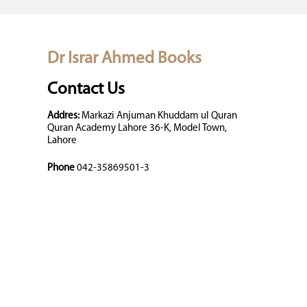
Dr Israr Ahmed Books
Contact Us
Addres:
Markazi Anjuman Khuddam ul Quran
Quran Academy Lahore 36-K, Model Town,
Lahore
Phone
042-35869501-3