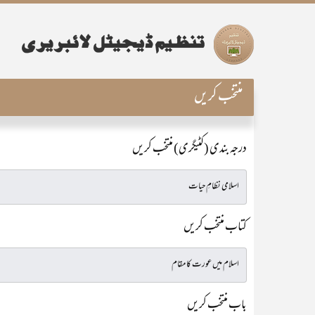
منتخب کریں
درجہ بندی (کٹیگری) منتخب کریں
کتاب منتخب کریں
باب منتخب کریں