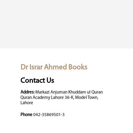
Dr Israr Ahmed Books
Contact Us
Addres:
Markazi Anjuman Khuddam ul Quran
Quran Academy Lahore 36-K, Model Town,
Lahore
Phone
042-35869501-3