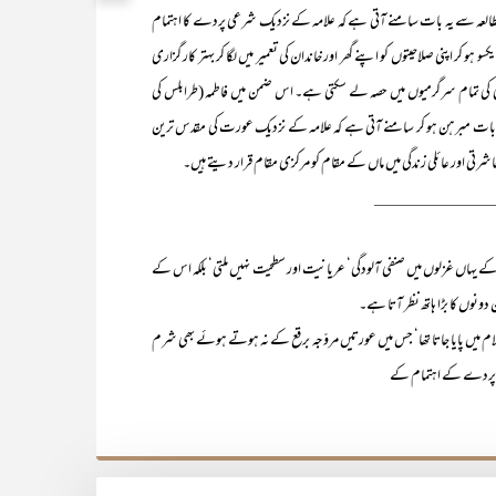
ے یہ بات سامنے آتی ہے کہ علامہ کے نزدیک شرعی پردے کا اہتمام
اپنی صلاحیتوں کو اپنے گھر اور خاندان کی تعمیر میں لگا کر بہتر کار گزاری
 تمام سرگرمیوں میں حصہ لے سکتی ہے۔ اس ضمن میں فاطمہ (طرابلس کی
یہ بات مبرہن ہو کر سامنے آتی ہے کہ علامہ کے نزدیک عورت کی مقدس ترین
اشرتی اور عائلی زندگی میں ماں کے مقام کو مرکزی مقام قرار دیتے ہیں۔
_____________
ہاں غزلوں میں صنفی آلودگی‘ عریانیت اور سطحیت نہیں ملتی‘ بلکہ اس کے
نوں کا بڑا ہاتھ نظر آتا ہے۔
پایا جاتا تھا‘ جس میں عورتیں مروّجہ برقع کے نہ ہوتے ہوئے بھی شرم
ی پردے کے اہتمام کے