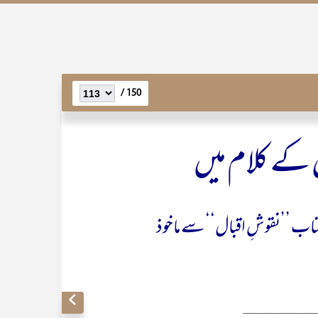
150 /
کے کلام میں
ی کتاب ’’نقوشِ اقبال‘‘ سے ماخوذ
_____________