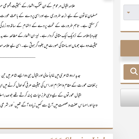
علامہ اقبال مرحوم کے ان منتخب اشعار کے بحیثیت مجموعی مطالعہ س
مسلمان خاتون کے لیے از حد ضروری ہے اور اسی پردے کے باعث عورت یکسو ہو کر 
کر سکتی ہے۔ تاہم ضرورت کے تحت پردے کے اہتمام کے ساتھ وہ زندگی کی
مجاہدہ) علامہ کے نزدیک ایک مثالی کردار ہے۔ نیز ان اشعار کے مطالعہ سے 
حیثیت وہ ہے جو ماں اور مامتا کی صورت میں جلوہ گر ہوتی ہے۔ اسی لیے علامہ مع
_______________
جدید اردو شاعری میں غالباً حالی اور اقبال ہی دو ایسے شاعر ہیں جن کے ی
برخلاف عورت کے مقام واحترام اور اس کی حیثیت ِعرفی کو بحال کرنے میں ان دو
اقبال عورتوں کے لیے وہی طرزِ حیات پسند کرتے تھے جو صدرِ اسلام میں 
وحیا اور احساسِ عفت وعصمت میں آج سے کہیں زیادہ آگے تھیں‘ اور شرع