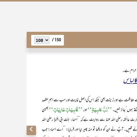
150 /
ی حرام ہے۔
 لباس
ت ہے اور زینت بھی‘ جبکہ اس کی اصل غایت اور سب سے اہم مقصد
’’رُبَّ کاسِیَۃٍ‘‘
’’کَاسِیَاتٍ عَارِیَاتٍ‘‘
 ہوں‘ جائز نہیں۔
اور
جیسی
رت عائشہ رضی اللہ عنہا سے روایت ہے کہ ’’اسماء بنت ابی بکر( رضی اللہ
ں۔ آپؐ نے ان کو دیکھا تو منہ پھیر لیا اور فرمایا: ’’اے اسماء! جب