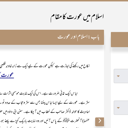
اسلام میں عورت کا مقام
باب:
اسلام اور عورت
نکاح میں رکھنے کی اجازت ہے‘ لیکن عورت کے لیے ایک سے زائد خاوند قطع
عورت کا
لباس ایک تمدنی ضرورت ہے۔ اس کی ایک غایت موسمی اثرات سے حفاظ
ستر ہے۔ عورت کے لیے ایسا لباس پہننا جس سے ستر وحجاب کے حدود ٹوٹتے
احادیث کا حوالہ ڈاکٹر صاحب کے خطاب میں آ چکا ہے۔ سنن ابی داؤد میں حض
عنہما) آنحضرت ﷺ کے پاس آئیں اور وہ نہایت باریک کپڑے پہنے ہوئے تھی