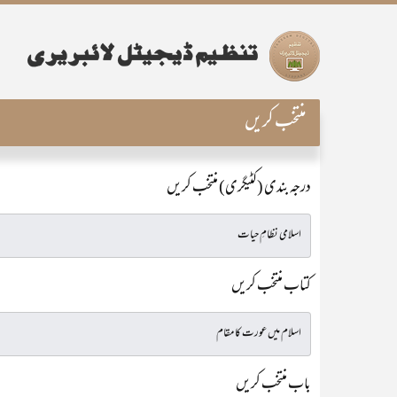
منتخب کریں
درجہ بندی (کٹیگری) منتخب کریں
کتاب منتخب کریں
باب منتخب کریں