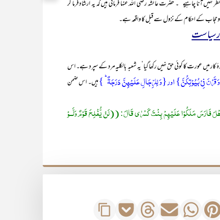
ں آنا چاہیے‘‘۔ حضرت عائشہ رضی اللہ عنہا فرماتی ہیں کہ یہ ارشاد فرما کر
تر وحجاب کے احکام کے نزول سے قبل کا واقعہ ہے۔
 سیاست
ں عورت کا کوئی حق نہیں رکھا گیا‘ یہ شعبہ بالکلیہ مرد کے سپرد ہے۔ اس
قَرۡنَ فِیۡ بُیُوۡتِکُنَّ} اور
{وَ لِلرِّجَالِ عَلَیۡہِنَّ دَرَجَۃٌ ؕ }
ہیں۔ اس ضمن
َھْلَ فَارَسَ مَلَکُوْا عَلَیْھِمْ بِنْتَ کَسْرٰی قَالَ: ((لَنْ یُّفْلِحَ قَوْمٌ وَلَّــوْ