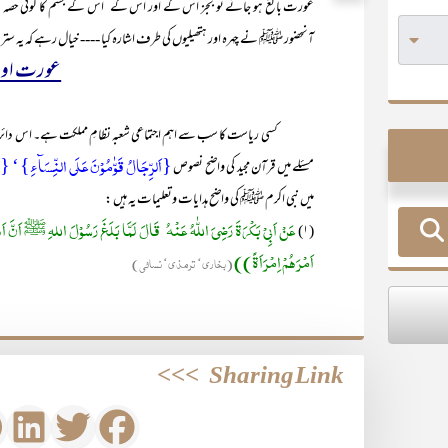
عورت بالغ ہو جائے تو بجز اس کے اور اس کے‘ اُس کے جسم کا کوئی حصہ نظر نہی
آنحضور ﷺ نے چہرہ اور ہتھیلیوں کی طرف اشارہ کیا ---- خیال رہے کہ یہ س
عورت اور
کسی ریاست کا سب سے اہم اجتماعی شعبہ نظامِ مملکت ہے۔ اس دائرۂ کار می
{اَلرِّجَالُ قَوّٰمُوۡنَ عَلَی النِّسَآءِ} ‘ {وَ 
مسئلے میں قرآن مجید کی واضح نصوص
میں نبی اکرم ﷺ کی واضح ہدایات وتعلیمات یہ ہیں :
عَنْ اَبِیْ بَکْرَۃَ رَضِيَ اللّٰهُ عَنْهُ قَالَ لَمَّا بَلَغَ رَسُوْلَ اللہِ ﷺ اَنَّ ا
(۱)
اَمْرَھُمْ اِمْرَاَۃً))
(بخاری‘ ترمذی‘ نسائی)
>>>
Sharing Link