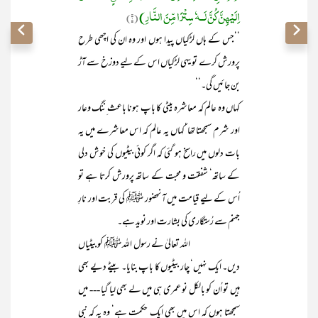
اِلَیْھِنَّ کُنَّ لَــہٗ سِتْرًا مِّنَ النَّارِ)
(۱)
’’جس کے ہاں لڑکیاں پیدا ہوں اور وہ ان کی اچھی طرح
پرورش کرے تو یہی لڑکیاں اس کے لیے دوزخ سے آڑ
بن جائیں گی۔‘‘
کہاں وہ عالم کہ معاشرہ بیٹی کا باپ ہونا باعث ِننگ وعار
اور شرم سمجھتا تھا‘کہاں یہ عالم کہ اس معاشرے میں یہ
بات دلوں میں راسخ ہو گئی کہ اگر کوئی بیٹیوں کی خوش دلی
کے ساتھ‘ شفقت و محبت کے ساتھ پرورش کرتا ہے تو
اُس کے لیے قیامت میں آنحضور ﷺ کی قربت اور نارِ
جہنم سے رُستگاری کی بشارت اور نوید ہے۔
اللہ تعالیٰ نے رسول اللہ ﷺ کو بیٹیاں
دیں۔ ایک نہیں‘ چار بیٹیوں کا باپ بنایا۔ بیٹے دیے بھی
ہیں تو اُن کو بالکل نو عمری ہی میں لے بھی لیا گیا --- میں
سمجھتا ہوں کہ اس میں بھی ایک حکمت ہے‘ وہ یہ کہ نبی