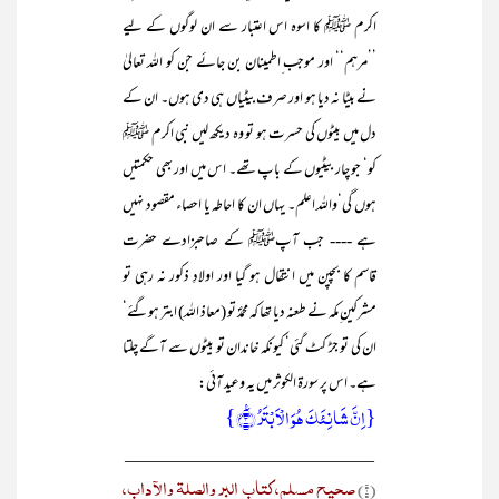
اکرم ﷺ کا اسوہ اس اعتبار سے ان لوگوں کے لیے
’’مرہم‘‘ اور موجب ِاطمینان بن جائے جن کو اللہ تعالیٰ
نے بیٹا نہ دیا ہو اور صرف بیٹیاں ہی دی ہوں۔ ان کے
دل میں بیٹوں کی حسرت ہو تو وہ دیکھ لیں نبی اکرم ﷺ
کو‘ جو چار بیٹیوں کے باپ تھے۔ اس میں اور بھی حکمتیں
ہوں گی‘واللہ اعلم۔ یہاں ان کا احاطہ یا احصاء مقصود نہیں
ہے ---- جب آپﷺ کے صاحبزادے حضرت
قاسم کا بچپن میں انتقال ہو گیا اور اولادِ ذکور نہ رہی تو
مشرکین ِمکہ نے طعنہ دیا تھا کہ محمدؐ تو (معاذ اللہ) ابتر ہوگئے‘
ان کی تو جڑ کٹ گئی‘ کیونکہ خاندان تو بیٹوں سے آگے چلتا
ہے۔ اس پر سورۃ الکوثر میں یہ وعید آئی:
{اِنَّ شَانِئَکَ ہُوَ الۡاَبۡتَرُ ٪﴿۳﴾}
____________________________
صحیح مسلم، کتاب البر والصلۃ والآداب،
(۱)