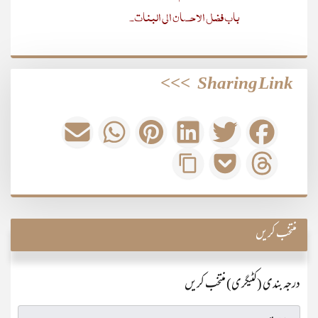
باب فضل الاحسان الی البنات۔
>>>
Sharing Link
منتخب کریں
درجہ بندی (کٹیگری) منتخب کریں