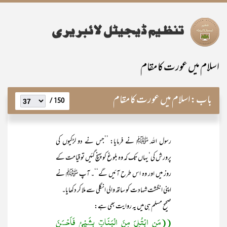
اسلام میں عورت کا مقام
باب:
اسلام میں عورت کا مقام
150 /
رسول اللہ ﷺ نے فرمایا: ’’جس نے دو لڑکیوں کی
پرورش کی‘ یہاں تک کہ وہ بلوغ کو پہنچ گئیں تو قیامت کے
روز میں اور وہ اس طرح آئیں گے‘‘۔ آپ ﷺ نے
اپنی انگشت شہادت کو ساتھ والی انگلی سے ملا کر دکھایا۔
صحیح مسلم ہی میں یہ روایت بھی ہے:
((مَنِ ابْتُلِیَ مِنَ الْبَنَاتِ بِشَیْئٍ فَاَحْسَنَ