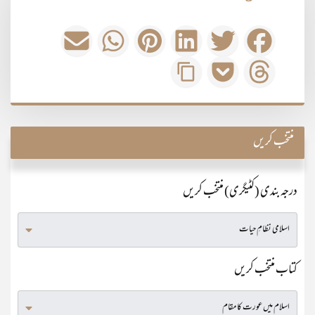
منتخب کریں
درجہ بندی (کٹیگری) منتخب کریں
کتاب منتخب کریں