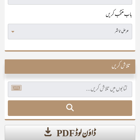
باب منتخب کریں
تلاش کریں
ڈاؤن لوڈ PDF