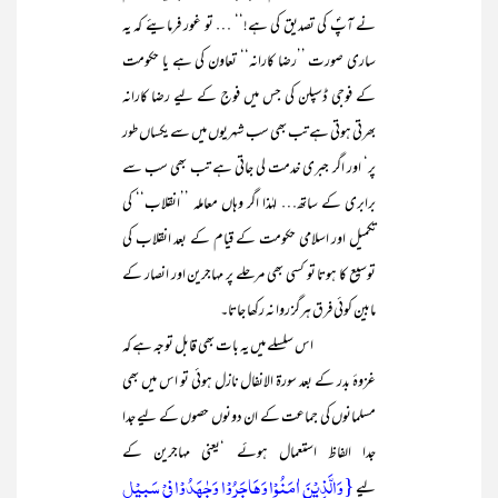
نے آپؐ کی تصدیق کی ہے!‘‘ … تو غور فرمایئے کہ یہ
ساری صورت ’’رضا کارانہ‘‘ تعاون کی ہے یا حکومت
کے فوجی ڈسپلن کی جس میں فوج کے لیے رضا کارانہ
بھرتی ہوتی ہے تب بھی سب شہریوں میں سے یکساں طور
پر‘ اور اگر جبری خدمت لی جاتی ہے تب بھی سب سے
برابری کے ساتھ… لہٰذا اگر وہاں معاملہ ’’انقلاب‘‘ کی
تکمیل اور اسلامی حکومت کے قیام کے بعد انقلاب کی
توسیع کا ہوتا تو کسی بھی مرحلے پر مہاجرین اور انصار کے
مابین کوئی فرق ہرگز روا نہ رکھا جاتا۔
اس سلسلے میں یہ بات بھی قابل توجہ ہے کہ
غزوۂ بدر کے بعد سورۃ الانفال نازل ہوئی تو اس میں بھی
مسلمانوں کی جماعت کے ان دونوں حصوں کے لیے جدا
جدا الفاظ استعمال ہوئے ‘یعنی مہاجرین کے
{وَالَّذِیْنَ اٰمَنُوْا وَھَاجَرُوْا وَجٰھَدُوْا فِیْ سَبِیْلِ
لیے