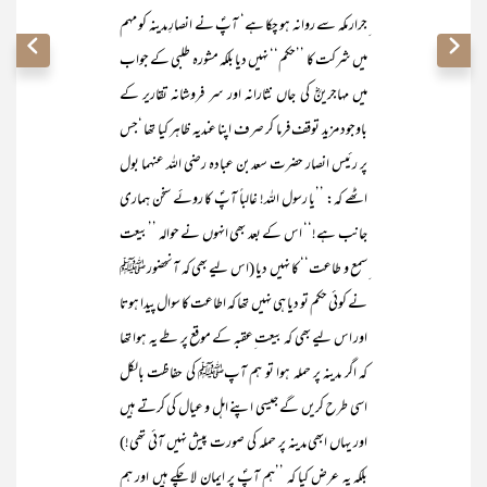
ِجرار مکہ سے روانہ ہو چکا ہے‘ آپؐ نے انصارِ مدینہ کو مہم
میں شرکت کا ’’حکم‘‘ نہیں دیا بلکہ مشورہ طلبی کے جواب
میں مہاجرینؓ کی جاں نثارانہ اور سر فروشانہ تقاریر کے
باوجود مزید توقف فرما کر صرف اپنا عندیہ ظاہر کیا تھا ‘جس
پر رئیس انصار حضرت سعد بن عبادہ رضی اللہ عنہما بول
اٹھے کہ: ’’یا رسول اللہ! غالباً آپؐ کا روئے سخن ہماری
جانب ہے!‘‘ اس کے بعد بھی انہوں نے حوالہ ’’بیعت
ِسمع و طاعت‘‘ کا نہیں دیا (اس لیے بھی کہ آنحضور ﷺ
نے کوئی حکم تو دیا ہی نہیں تھا کہ اطاعت کا سوال پیدا ہوتا
اور اس لیے بھی کہ بیعت ِعقبہ کے موقع پر طے یہ ہوا تھا
کہ اگر مدینہ پر حملہ ہوا تو ہم آپﷺ کی حفاظت بالکل
اسی طرح کریں گے جیسی اپنے اہل و عیال کی کرتے ہیں
اور یہاں ابھی مدینہ پر حملہ کی صورت پیش نہیں آئی تھی!)
بلکہ یہ عرض کیا کہ ’’ہم آپؐ پر ایمان لا چکے ہیں اور ہم