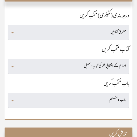
درجہ بندی (کٹیگری) منتخب کریں
کتاب منتخب کریں
باب منتخب کریں
تلاش کریں