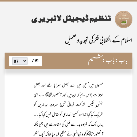
اسلام کے انقلابی فکر کی تجدید و تعمیل
باب:
باب: ششم
91 /
مہموں میں‘ جن میں سے بعض سرایا تھے اور بعض
غزوات (اس لیے کہ ان میں خود آنحضور ﷺ نے بھی
بنفس ِنفیس شرکت فرمائی تھی) صرف مہاجرین کو
شریک کیا گیا تھا اور کسی انصاری کو شامل نہیں کیا گیا …
یہاں تک کہ غزوۂ بدر سے قبل کی مشاورت میں بھی جبکہ
آنحضور ﷺ کو وحی الٰہی نے مطلع فرما دیا تھا کہ ایک لشکر