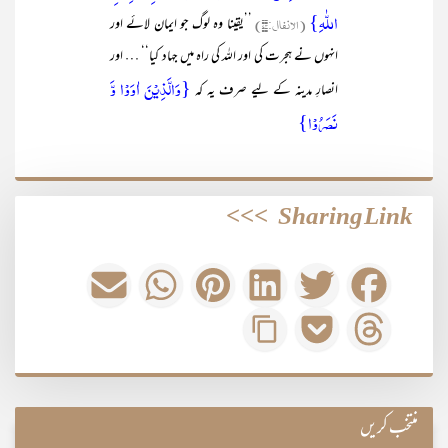
اللّٰہِ}
(الانفال:۷۴)
’’یقینا وہ لوگ جو ایمان لائے اور
انہوں نے ہجرت کی اور اللہ کی راہ میں جہاد کیا‘‘ … اور
{وَالَّذِیْنَ اٰوَوْا وَّ
انصارِ مدینہ کے لیے صرف یہ کہ
نَصَرُوْا}
>>>
Sharing Link
منتخب کریں