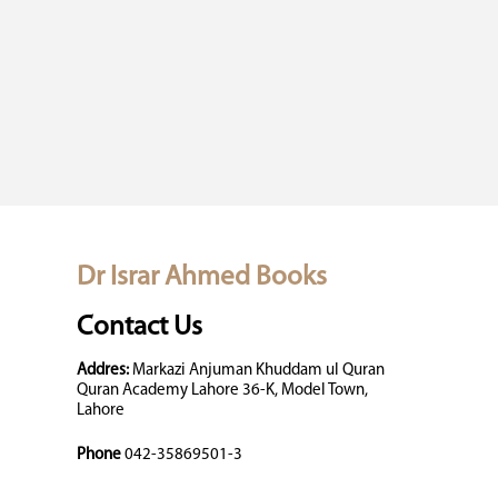
Dr Israr Ahmed Books
Contact Us
Addres:
Markazi Anjuman Khuddam ul Quran
Quran Academy Lahore 36-K, Model Town,
Lahore
Phone
042-35869501-3