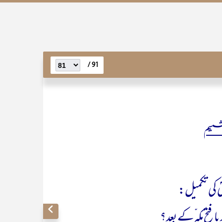
91 /
ششم
ؐ کی تکمیل:
فتح ِمکہ ّکے بعد؟