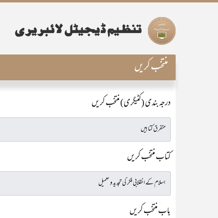
منتخب کریں
درجہ بندی (کٹیگری) منتخب کریں
کتاب منتخب کریں
باب منتخب کریں