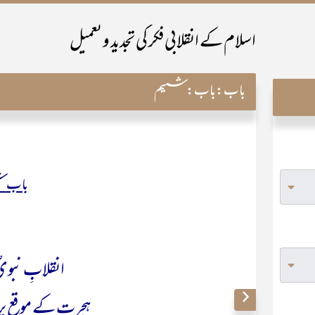
اسلام کے انقلابی فکر کی تجدید و تعمیل
باب:
باب: ششم
باب 
انقلابِ نبوی
ہجرت کے موقع پر یا 