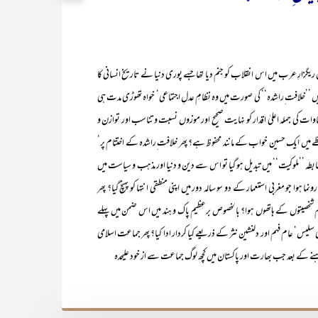
ِ عرب میں اس انقلاب کو جنم دیا تھا جسے پوری دنیا نے تاریخ انسانی کا
یں ’’خلافت ِراشدہ‘‘ کی صورت میں وہ نظامِ عدلِ اجتماعی‘ خواہ تھوڑی مدت ہی
ات کی جملہ اعلیٰ اقدار کو نہایت صحیح اور موزوں نسبت و تناسب اور توازن و
افظے میں ایک حسین خواب کے مانند محفوظ ہے؟ پھر خلافت ِراشدہ کے اختتام پر‘
بطہ ’’ملوکیت‘‘ میں تبدیل ہو گیا تو اس سے دین و دنیا اور مذہب و سیاست میں
 ہوا جو مغربی استعمار کے دو سو سالہ دور میں اپنی منطقی انتہا کو پہنچ گیا؟ پھر
یم شخصیتوں کے ہاتھوں ہوا؟ بالخصوص برعظیم پاک و ہند میں اس ضمن میں پہلے
ی سلیس‘ عام فہم اور دلنشین نثر کے ذریعے کیا کردار ادا کیا؟ پھر جماعت اسلامی
نے کے بعد جب بھارت اور پاکستان میں کچھ لوگ جماعت سے از خود علیحدہ