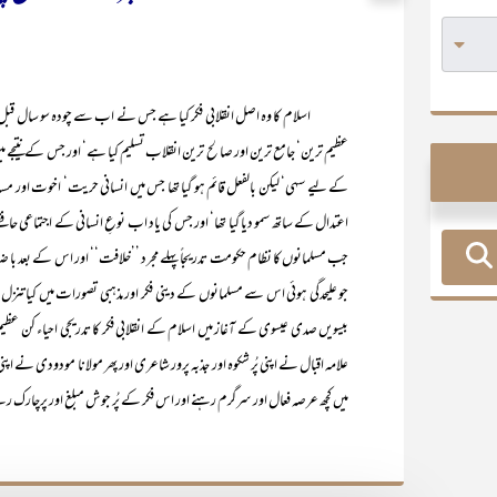
اسلام کا وہ اصل انقلابی فکر کیا ہے جس نے اب سے چودہ سو سال قبل ریگزار
عظیم ترین‘ جامع ترین اور صالح ترین انقلاب تسلیم کیا ہے‘ اور جس کے نتیجے م
کے لیے سہی‘ لیکن بالفعل قائم ہو گیا تھا جس میں انسانی حریت‘ اخوت اور مساو
اعتدال کے ساتھ سمو دیا گیا تھا‘ اور جس کی یاد اب نوعِ انسانی کے اجتماعی ح
جب مسلمانوں کا نظام حکومت تدریجاً پہلے مجرد ’’خلافت‘‘ اور اس کے بعد با ضا
جو علیحدگی ہوئی اس سے مسلمانوں کے دینی فکر اور مذہبی تصورات میں کیا تنزل رونما
بیسویں صدی عیسوی کے آغاز میں اسلام کے انقلابی فکر کا تدریجی احیاء کن عظ
علامہ اقبال نے اپنی پُر شکوہ اور جذبہ پرور شاعری اور پھر مولانا مودودی نے اپن
میں کچھ عرصہ فعال اور سرگرم رہنے اور اس فکر کے پُر جوش مبلغ اور پرچارک رہ