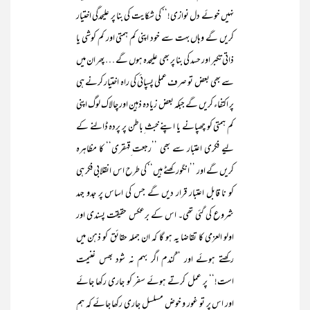
نہیں خوئے دل نوازی!‘‘ کی شکایت کی بنا پر علیحدگی اختیار
کریں گے وہاں بہت سے خود اپنی کم ہمتی اور کم کوشی یا
ذاتی تکبر اور حسد کی بنا پر بھی علیحدہ ہوں گے … پھر ان میں
سے بھی بعض تو صرف عملی پسپائی کی راہ اختیار کرنے ہی
پر اکتفاء کریں گے جبکہ بعض زیادہ ذہین اور چالاک لوگ اپنی
کم ہمتی کو چھپانے یا اپنے خبث ِباطن پر پردہ ڈالنے کے
لیے فکری اعتبار سے بھی ’’رجعت ِقہقری‘‘ کا مظاہرہ
کریں گے اور ’’انگور کھٹے ہیں‘‘ کی طرح اس انقلابی فکر ہی
کو نا قابل اعتبار قرار دیں گے جس کی اساس پر جدو جہد
شروع کی گئی تھی۔ اس کے برعکس حقیقت پسندی اور
اولو العزمی کا تقاضا یہ ہو گا کہ ان جملہ حقائق کو ذہن میں
رکھتے ہوئے اور ’’گندم اگر بہم نہ شود بھس غنیمت
است!‘‘ پر عمل کرتے ہوئے سفر کو جاری رکھا جائے
اور اس پر تو غور و خوض مسلسل جاری رکھا جائے کہ ہم