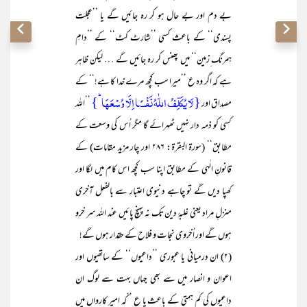
بے دم اور بے حال ہو کر رہ جائیں گے یا ’’عجلت
پسندی‘‘ کے باعث کسی ’’شارٹ کٹ‘‘ کے ’’دامِ
ہمرنگ ِزمین‘‘ میں پھنس کر رہ جائیں گے … لیکن ظاہر
ہے کہ اگر وہ ع ’’میرا سب کچھ مرے خدا کا ہے!‘‘ کے
{لَا یُکَلِّفُ اللّٰہُ نَفۡسًا اِلَّا وُسۡعَہَا ؕ}
مصداق اور
’’اللہ
کسی کو ذمہ دار نہیں ٹھہرائے گا مگر اُس کی وسعت کے
مطابق‘‘ (سورۃ البقرۃ: ۲۸۶ اور چار مزید مقامات) کے
قانونِ الٰہی کے مطابق اپنا سب کچھ اس کام میں لگا اور
کھپا دیں گے تو چاہے دنیوی اعتبار سے بالفعل آخری
منزلِ مراد یعنی غلبۂ دین تک نہ پہنچ پائیں عند اللہ سر خرو
ہوں گے اور اُخروی نجات و فلاح کے حقدار ہوں گے!
(۲) ان درمیانی یا عبوری ’’داعیوں‘‘ کے ساتھیوں اور
اعوان و انصار میں سے بھی جہاں بہت سے لوگ ان
داعیوں کی کم ہمتی کے باعث یا ع ’’کہ امیر کارواں میں