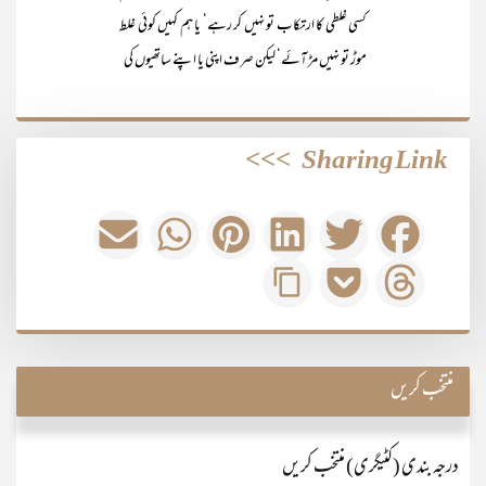
کسی غلطی کا ارتکاب تو نہیں کر رہے‘ یا ہم کہیں کوئی غلط
موڑ تو نہیں مڑ آئے‘ لیکن صرف اپنی یا اپنے ساتھیوں کی
>>>
Sharing Link
منتخب کریں
درجہ بندی (کٹیگری) منتخب کریں