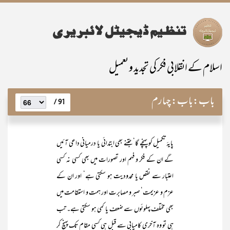
اسلام کے انقلابی فکر کی تجدید و تعمیل
باب:
باب: چہارم
91 /
پایۂ تکمیل کو پہنچے گا‘ جتنے بھی ابتدائی یا درمیانی داعی آئیں
گے ان کے فکر و فہم اور تصورات میں بھی کسی نہ کسی
اعتبار سے نقص یا محدودیت ہو سکتی ہے‘ اور ان کے
عزم و عزیمت‘ صبر و مصابرت اور ہمت و استقامت میں
بھی مختلف پہلوئوں سے ضعف یا کمی ہو سکتی ہے۔ تب
ہی تو وہ آخری کامیابی سے قبل ہی کسی مقام تک پہنچ کر