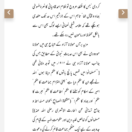
کر دی ‘جس کا نقطۂ عروج تو غلام احمد قادیانی کا نعرۂ منسوخی
ٔجہاد و قتال تھا‘ تاہم اس کے جراثیم اس حد تک متعدی
ہو چکے تھے کہ علامہ شبلی نعمانی ایسے لوگ بھی اس سے
بالکل محفوظ اور مامون نہیں رہ سکے تھے۔
مزید برآں مولانا آزاد کے اتباع ہی میں مولانا
مودودی نے بھی اس حدیث ِنبویؐ کے مطابق جس کی
جانب مولانا آزاد ہی نے ۱۹۱۲ء میں توجہ دلائی تھی
[’’مسلمانو! میں تمہیں پانچ باتوں کا حکم دیتا ہوں‘ اللہ
نے مجھے ان کا حکم دیا ہے‘ یعنی التزامِ جماعت کا حکم‘
امیر کے احکام کو سننے کا حکم‘ اطاعت کا حکم‘ ہجرت کا
حکم‘ اور جہاد کا حکم!‘‘ (مشکوٰۃ المصابیح بحوالۂ مسند احمدؒ و
جامع ترمذیؒ عن الحارث الاشعری رضی اللہ عنہ)]
مسلمانوں کو خالص غلبۂ دین اور حکومت ِالٰہیہ کے قیام کی
جدو جہد کے لیے ایک منظم جماعت قائم کرنے کی دعوت