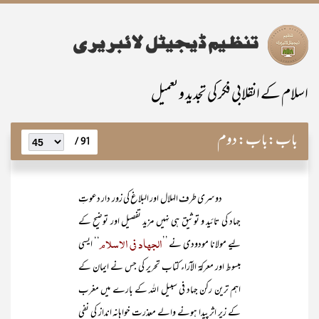
اسلام کے انقلابی فکر کی تجدید و تعمیل
باب:
باب: دوم
91 /
دوسری طرف الہلال اور البلاغ کی زور دار دعوتِ
جہاد کی تائید و توثیق ہی نہیں مزید تفصیل اور توضیح کے
الجہاد فی الاسلام
لیے مولانا مودودی نے ’’
‘‘ ایسی
مبسوط اور معرکۃ الآراء کتاب تحریر کی جس نے ایمان کے
اہم ترین رکن جہاد فی سبیل اللہ کے بارے میں مغرب
کے زیر اثر پیدا ہونے والے معذرت خواہانہ انداز کی نفی