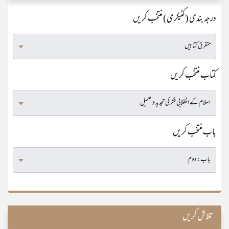
درجہ بندی (کٹیگری) منتخب کریں
کتاب منتخب کریں
باب منتخب کریں
تلاش کریں