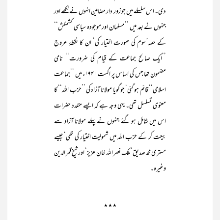
دی۔ اس سلسلے میں جو زور دار مضامین انہوں نے لکھے اور
جنہوں نے بعد میں ’’مسلمان اور موجودہ سیاسی کشمکش‘‘
کے حصہ ٔسوم کی صورت اختیار کی‘ ان کا نقطۂ عروج
’’ایک صالح جماعت کے قیام کی ضرورت‘‘ نامی
مضمون تھا جس کی اساس پر اگست ۱۹۴۱ء میں ’’جماعت
اسلامی‘‘ قائم ہو گئی‘ جو گویا مولانا آزاد کی ’’حزب اللہ‘‘ کا
معنوی تسلسل تھی۔ یہی وجہ ہے کہ ایسے متعدد حضرات
اس میں شامل ہو گئے جنہوں نے پہلے مولانا آزاد سے
بیعت کر کے حزب اللہ میں شمولیت اختیار کی تھی‘ جیسے
مستری محمد صدیق‘ ملک نصر اللہ خان عزیز‘ اور شیخ قمر الدین
وغیرہ۔
٭٭٭